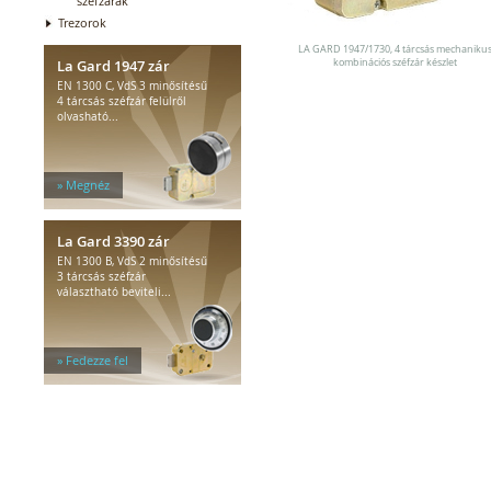
széfzárak
Trezorok
LA GARD 1947/1730, 4 tárcsás mechaniku
La Gard 1947 zár
kombinációs széfzár készlet
EN 1300 C, VdS 3 minősítésű
4 tárcsás széfzár felülről
olvasható...
» Megnéz
La Gard 3390 zár
EN 1300 B, VdS 2 minősítésű
3 tárcsás széfzár
választható beviteli...
» Fedezze fel