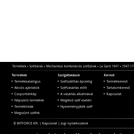
Termékek
»
Széfzárak
»
Mechanikus kombinációs széfzárak
»
La Gard 1947
»
1947-17
Termékek
Szolgáltatások
Kereső
Termékkatalógus
Széfszállítás épületig
Termékkereső
Akciós ajánlatok
Széfvásárlás előtt
Tartalomkereső
Csoporttérkép
A vásárlás alkalmával
Kapcsolat
Népszerű termékek
Meglévő széf esetén
Terméklisták
Nyereményjáték széf
Megszűnt széfek
© BITFORCE Kft. |
Kapcsolat
|
Jogi nyilatkozatok