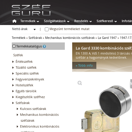
Termékek
Szolgáltatások
Rendelés
Széfkereső
Infotá
Nettó árak
|
Megszűnt termékeket mutat
Bruttó árak
Termékek
»
Széfzárak
»
Mechanikus kombinációs széfzárak
»
La Gard 1947
»
1947-17
-
Termékkatalógus
La Gard 3330 kombinációs széf
EN 1300 A, VdS 1 minősítésű 3 tárcsás
Széfek
széfzár a hagyományok kedvelőinek.
Értékszéfek
» Több info
Tűzálló széfek
Speciális széfek
Fegyverszekrények
Hotelszéfek
Egyéb tárolók
Kiegészítők széfhez
Széfzárak
Kulcsos széfzárak
Mechanikus kombinációs
széfzárak
Elektronikus kombinációs