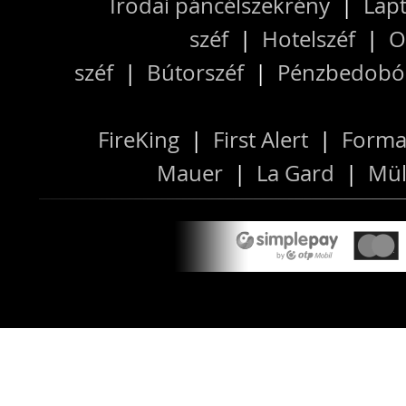
Irodai páncélszekrény
|
Lapt
széf
|
Hotelszéf
|
O
széf
|
Bútorszéf
|
Pénzbedobós
FireKing
|
First Alert
|
Forma
Mauer
|
La Gard
|
Mül