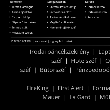
Termékek
Szolgáltatások
Kereső
Termékkatalógus
Széfszállítás épületig
Termékkereső
Akciós ajánlatok
Széfvásárlás előtt
Tartalomkereső
Csoporttérkép
A vásárlás alkalmával
Kapcsolat
Népszerű termékek
Meglévő széf esetén
Terméklisták
Nyereményjáték széf
Megszűnt széfek
© BITFORCE Kft. |
Kapcsolat
|
Jogi nyilatkozatok
Irodai páncélszekrény
|
Lapt
széf
|
Hotelszéf
|
O
széf
|
Bútorszéf
|
Pénzbedobós
FireKing
|
First Alert
|
Forma
Mauer
|
La Gard
|
Mül