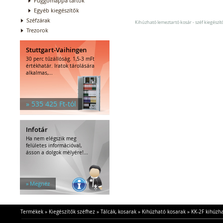
Függőmappa tartók
Egyéb kiegészítők
Széfzárak
Kihúzható lemeztartó kosár - széf kiegészít
Trezorok
Stuttgart-Vaihingen
30 perc tűzállóság. 1,5-3 mFt
értékhatár. Iratok tárolására
alkalmas,...
» 535 425 Ft-tól
Infotár
Ha nem elégszik meg
felületes információval,
ásson a dolgok mélyére!...
» Megnéz
Termékek
»
Kiegészítők széfhez
»
Tálcák, kosarak
»
Kihúzható kosarak
»
KK-2F kihúzh