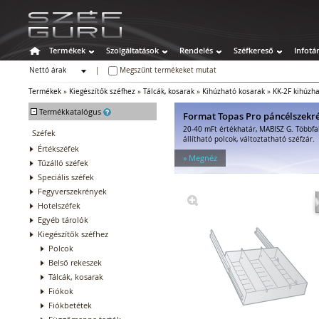
Termékek
Szolgáltatások
Rendelés
Széfkereső
Infotá
Nettó árak
|
Megszűnt termékeket mutat
Bruttó árak
Termékek
»
Kiegészítők széfhez
»
Tálcák, kosarak
»
Kihúzható kosarak
»
KK-2F kihúzha
-
Termékkatalógus
Format Topas Pro páncélszekr
20-40 mFt értékhatár, MABISZ G. Többfa
Széfek
állítható polcok, változtatható széfzár.
Értékszéfek
» Megnéz
Tűzálló széfek
Speciális széfek
Fegyverszekrények
Hotelszéfek
Egyéb tárolók
Kiegészítők széfhez
Polcok
Belső rekeszek
Tálcák, kosarak
Fiókok
Fiókbetétek