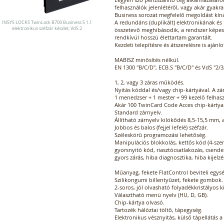
felhasználók jelenlétéről, vagy akár gyakr
Business sorozat megfelelő megoldást kíná
A redundáns (duplikált) elektronikának é
INSYS LOCKS TwinLock B700 Business S 1.1
elektronikus széfzár készlet, VdS 2
összetevő meghibásodik, a rendszer képe
rendkívül hosszú élettartam garantált.
Kezdeti telepítésre és átszerelésre is ajánlo
MABISZ minősítés nélkül.
EN 1300 "B/C/D", ECB.S "B/C/D" és VdS "2/3/
1, 2, vagy 3 záras működés.
Nyitás kóddal és/vagy chip-kártyával. A zá
1 menedzser + 1 mester + 99 kezelő felhas
Akár 100 TwinCard Code Acces chip-kártya 
Standard zárnyelv.
Állítható zárnyelv kilökődés 8,5-15,5 mm, 
Jobbos és balos (fejjel lefelé) széfzár.
Széleskörű programozási lehetőség.
Manipulációs blokkolás, kettős kód (4-szem
gyorsnyitó kód, riasztócsatlakozás, csendes
gyors zárás, hiba diagnosztika, hiba kijelzé
Műanyag, fekete FlatControl beviteli egysé
Szilikongumi billentyűzet, fekete gombok.
2-soros, jól olvasható folyadékkristályos ki
Választható menü nyelv (HU, D, GB).
Chip-kártya olvasó.
Tartozék hálóztai töltő, tápegység.
Elektronikus vésznyitás, külső tápellátás a