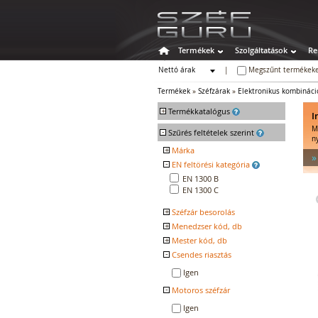
Termékek
Szolgáltatások
Re
Nettó árak
|
Megszűnt termékeke
Bruttó árak
Termékek
»
Széfzárak
»
Elektronikus kombináci
+
Termékkatalógus
I
M
-
Széfek
Szűrés feltételek szerint
n
Értékszéfek
+
Márka
»
Tűzálló széfek
-
EN feltörési kategória
INSYS LOCKS
Speciális széfek
EN 1300 B
EN 1300 C
Fegyverszekrények
Hotelszéfek
+
Széfzár besorolás
Egyéb tárolók
+
Menedzser kód, db
VdS 2
Kiegészítők széfhez
VdS 3
+
Mester kód, db
Széfzárak
ECB.S 2
-
Csendes riasztás
ECB.S 3
Kulcsos széfzárak
Igen
Mechanikus kombinációs
-
Motoros széfzár
széfzárak
Elektronikus kombinációs
Igen