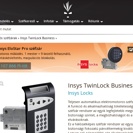
ndelés
Széfkereső
Infotár
Támogatás
Rólunk
t mutat
ós széfzárak
»
Insys TwinLock Business
»
nsys EloStar Pro széfzár
otoros működés. 1 mester + 9 kezelő felhasználó,
yitáskésleltetés, maipulációs blokkolás.
 107 866 Ft-tól
Insys TwinLock Business
Insys Locks
Teljesen automatikus elektromotoros széfz
A funkció és alkalmazhatóság tökéletesség
széfzár rendszer az egyik legfejletebb mego
biztonsági szintet, a megbízhatóságot és 
elvárásoknak.
Ez a hálózatképes széfzár rendszer az eg
biztonsági fokozatú páncéltermekig kiváló
Legyen szó pénzszállító cég alkalmazásáró