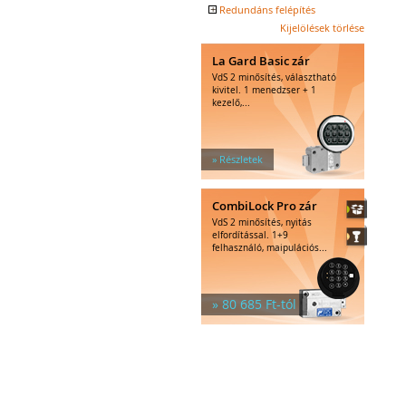
széfzárak
+
Redundáns felépítés
Trezorok
Kijelölések törlése
Igen
La Gard Basic zár
VdS 2 minősítés, választható
kivitel. 1 menedzser + 1
kezelő,...
» Részletek
CombiLock Pro zár
VdS 2 minősítés, nyitás
elfordítással. 1+9
felhasználó, maipulációs...
» 80 685 Ft-tól