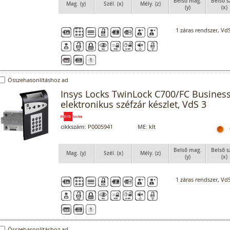
Belső mag.
Belső s
Mag. (y)
Szél. (x)
Mély. (z)
(y)
(x)
1 záras rendszer, VdS
Összehasonlításhoz ad
Insys Locks TwinLock C700/FC Business
elektronikus széfzár készlet, VdS 3
cikkszám:
P0005941
ME:
klt
Belső mag.
Belső s
Mag. (y)
Szél. (x)
Mély. (z)
(y)
(x)
1 záras rendszer, VdS
Összehasonlításhoz ad