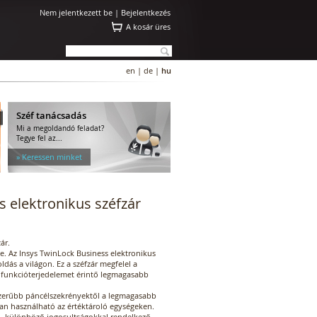
Nem jelentkezett be |
Bejelentkezés
A kosár üres
en
|
de
|
hu
Széf tanácsadás
Mi a megoldandó feladat?
Tegye fel az...
» Keressen minket
 elektronikus széfzár
ár.
e. Az Insys TwinLock Business elektronikus
ldás a világon. Ez a széfzár megfelel a
a funkcióterjedelemet érintő legmagasabb
yszerűbb páncélszekrényektől a legmagasabb
an használható az értéktároló egységeken.
l, különböző jogosultságokkal rendelkező