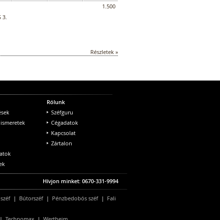
1.500
 3.
Részletek »
Rólunk
ések
Széfguru
 ismeretek
Cégadatok
Kapcsolat
Zártalon
atok
ek
Hívjon minket: 0670-331-9994
 széf
|
Bútorszéf
|
Pénzbedobós széf
|
Fali
|
Technomax
|
Wertheim