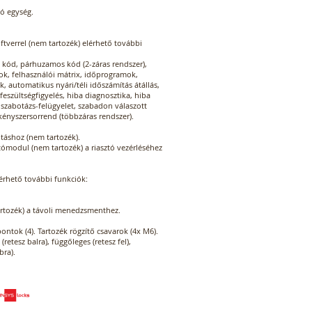
ló egység.
verrel (nem tartozék) elérhető további
kód, párhuzamos kód (2-záras rendszer),
tok, felhasználói mátrix, időprogramok,
, automatikus nyári/téli időszámítás átállás,
feszültségfigyelés, hiba diagnosztika, hiba
 szabotázs-felügyelet, szabadon válaszott
kényszersorrend (többzáras rendszer).
itáshoz (nem tartozék).
tómodul (nem tartozék) a riasztó vezérléséhez
lérhető további funkciók:
artozék) a távoli menedzsmenthez.
pontok (4). Tartozék rögzítő csavarok (4x M6).
(retesz balra), függőleges (retesz fel),
bra).