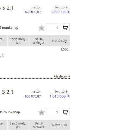
 S 2.1
nettó:
bruttó ár:
850 990 Ft
670 070,87
2 munkanap
zél.
Belső mély.
Belső
Nettó súly
(z)
térfogat
1.500
 2.
Részletek »
 S 2.1
nettó:
bruttó ár:
1 019 900 Ft
803 070,87
15 munkanap
zél.
Belső mély.
Belső
Nettó súly
(z)
térfogat