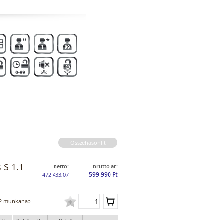
Összehasonlít
 S 1.1
nettó:
bruttó ár:
599 990 Ft
472 433,07
2 munkanap