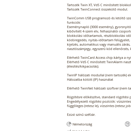
Tartozék Twin XT, VdS C minősített blokko
Tartozék TwinConnect összekötő modul.
TwinComm USB programozó és letöltő szoft
funkciók:
Eseménynapló (3000 esemény), gyorsnyitó 
kibővített 4-szem elv, felhasználói csopor
blokkolási időtartamok, részblokkolási idők
kódöregedés, nyitás-időtartam felügyelet, 
kijelzés, automatikus vagy manuális zárás,
riasztószámjegy, egyszerű kód ellenőrzés, 
Elérhető TwinCard Access chip-kártya a ny
Elérhető VdS C minősített TwinAlarm riasz
(élesítés/kikpacsolás).
TwinIP hálózati modullal (nem tartozék) e
Hálozatba kötött (IP) használat
Elérhető TwinNet hálózati szoftver (nem t
Rögzítésre előkészítve, standard rögzítési 
Engedélyezett rögzítési pozíciók: vízszintes 
függőleges (retesz le), vízszintes (retesz job
Ezüst színű széfzár.
Németország