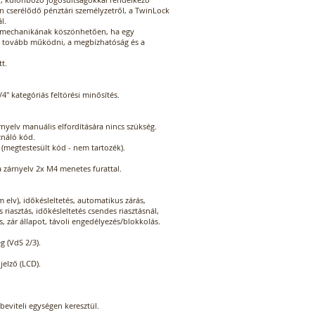
an cserélődő pénztári személyzetről, a TwinLock
l.
s mechanikának köszönhetően, ha egy
s tovább működni, a megbízhatóság és a
tt.
4" kategóriás feltörési minősítés.
rnyelv manuális elfordítására nincs szükség.
ználó kód.
(megtestesült kód - nem tartozék).
a zárnyelv 2x M4 menetes furattal.
 elv), időkésleltetés, automatikus zárás,
 riasztás, időkésleltetés csendes riasztásnál,
s, zár állapot, távoli engedélyezés/blokkolás.
g (VdS 2/3).
jelző (LCD).
 beviteli egységen keresztül.