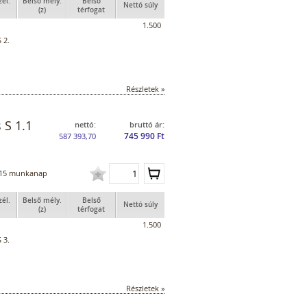
zél.
Belső mély.
Belső
Nettó súly
(z)
térfogat
1.500
 2.
Részletek »
 S 1.1
nettó:
bruttó ár:
745 990 Ft
587 393,70
15 munkanap
zél.
Belső mély.
Belső
Nettó súly
(z)
térfogat
1.500
 3.
Részletek »