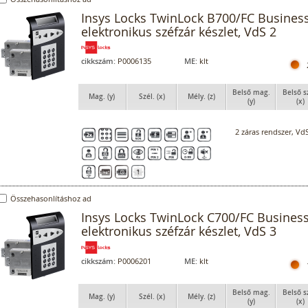
Insys Locks TwinLock B700/FC Business
elektronikus széfzár készlet, VdS 2
cikkszám:
P0006135
ME:
klt
Belső mag.
Belső s
Mag. (y)
Szél. (x)
Mély. (z)
(y)
(x)
2 záras rendszer, VdS
Összehasonlításhoz ad
Insys Locks TwinLock C700/FC Business
elektronikus széfzár készlet, VdS 3
cikkszám:
P0006201
ME:
klt
Belső mag.
Belső s
Mag. (y)
Szél. (x)
Mély. (z)
(y)
(x)