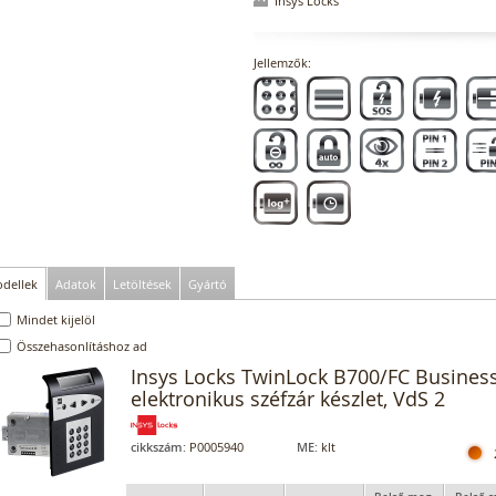
Insys Locks
Jellemzők:
dellek
Adatok
Letöltések
Gyártó
Mindet kijelöl
Összehasonlításhoz ad
Insys Locks TwinLock B700/FC Business
elektronikus széfzár készlet, VdS 2
cikkszám:
P0005940
ME:
klt