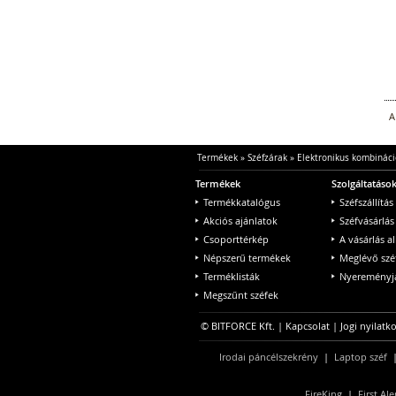
A
Termékek
»
Széfzárak
»
Elektronikus kombináci
Termékek
Szolgáltatáso
Termékkatalógus
Széfszállítás
Akciós ajánlatok
Széfvásárlás
Csoporttérkép
A vásárlás a
Népszerű termékek
Meglévő szé
Terméklisták
Nyereményjá
Megszűnt széfek
© BITFORCE Kft. |
Kapcsolat
|
Jogi nyilatk
Irodai páncélszekrény
|
Laptop széf
FireKing
|
First Ale