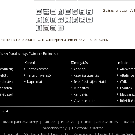
2 záras rendszer, VdS
 modellek képére kattintva továbbléphet a termék részletes leírásához
ós széfzárak
»
Insys TwinLock Business
»
k
Kereső
Támogatás
Infotár
 épületig
Termékkereső
Adatlap
Alapkérd
 előtt
Tartalomkereső
Kezelési utasítás
Általános
lkalmával
Kapcsolat
Telepítési tájékoztató
GYIK
f esetén
Minősítés
Gyártók
ték széf
Rendelés
Magyaráz
Viszonteladók
Rövidítés
ozatok
|
Tűzálló páncélszekrény
|
Fali széf
|
Hotelszéf
|
Otthoni páncélszekrény
|
Tűzálló
páncélszekrény
|
Elektronikus széfzár
rt
|
Format
|
GST Tresor ISS
|
Insys Locks
|
Kaba Mauer
|
La Gard
|
Müller Safe