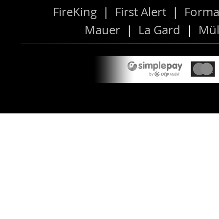
FireKing
|
First Alert
|
Forma
Mauer
|
La Gard
|
Mül