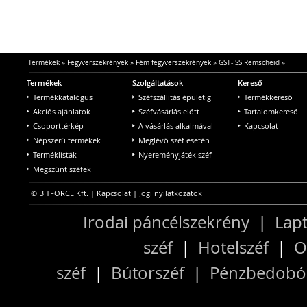
Termékek
»
Fegyverszekrények
»
Fém fegyverszekrények
»
GST-ISS Remscheid
»
Termékek
Szolgáltatások
Kereső
Termékkatalógus
Széfszállítás épületig
Termékkereső
Akciós ajánlatok
Széfvásárlás előtt
Tartalomkereső
Csoporttérkép
A vásárlás alkalmával
Kapcsolat
Népszerű termékek
Meglévő széf esetén
Terméklisták
Nyereményjáték széf
Megszűnt széfek
© BITFORCE Kft. |
Kapcsolat
|
Jogi nyilatkozatok
Irodai páncélszekrény
|
Lapt
széf
|
Hotelszéf
|
O
széf
|
Bútorszéf
|
Pénzbedobós