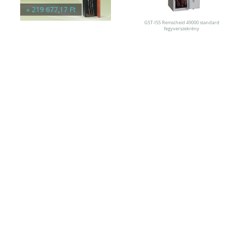
Trezorok
» 219 677,17 Ft
GST-ISS Remscheid 49000 standard
fegyverszekrény