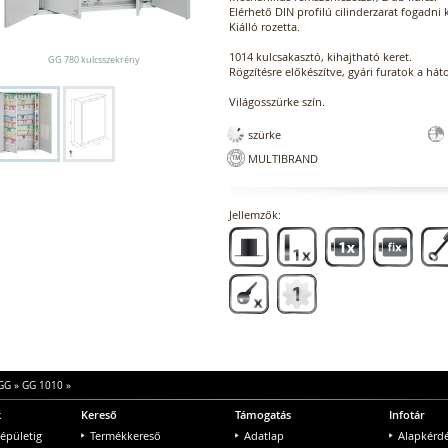
Elérhető DIN profilú cilinderzarat fogadni 
Kiálló rozetta.
1014 kulcsakasztó, kihajtható keret.
GG 780 kulcsszekrény
Rögzítésre előkészítve, gyári furatok a hát
Világosszürke szín.
szürke
MULTIBRAND
Jellemzők:
GG
»
GG 1010
»
k
Kereső
Támogatás
Infotár
 épületig
Termékkereső
Adatlap
Alapkérd