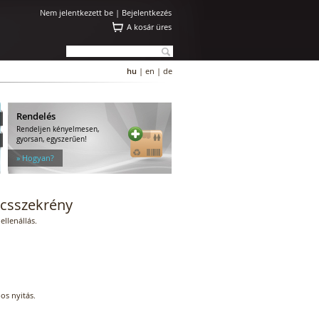
Nem jelentkezett be |
Bejelentkezés
A kosár üres
hu
|
en
|
de
Rendelés
Rendeljen kényelmesen,
gyorsan, egyszerűen!
» Hogyan?
lcsszekrény
ellenállás.
os nyitás.