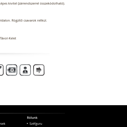
képes kivitel (zárrendszerrel összekódolható).
oldalon. Rögzítő csavarok nélkül.
Távol-Kelet
Rólunk
ések
Széfguru