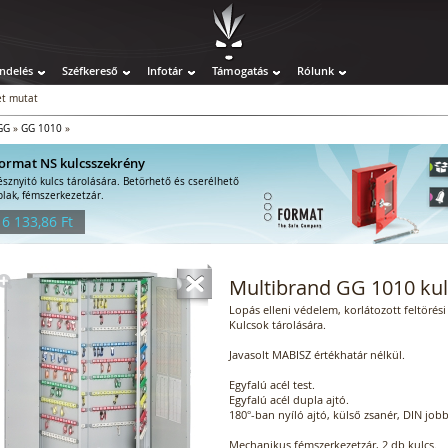
ndelés
Széfkereső
Infotár
Támogatás
Rólunk
t mutat
GG
»
GG 1010
»
ormat NS kulcsszekrény
észnyitó kulcs tárolására. Betörhető és cserélhető
blak, fémszerkezetzár.
 6 133,86 Ft
Multibrand GG 1010 ku
Lopás elleni védelem, korlátozott feltörési 
Kulcsok tárolására.
Javasolt MABISZ értékhatár nélkül.
Egyfalú acél test.
Egyfalú acél dupla ajtó.
180°-ban nyíló ajtó, külső zsanér, DIN jobb
Mechanikus fémszerkezetzár, 2 db kulcs.