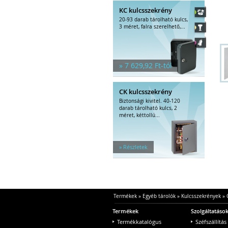
KC kulcsszekrény
20-93 darab tárolható kulcs,
3 méret, falra szerelhető,...
» 7 629,92 Ft-tól
CK kulcsszekrény
Biztonsági kivitel. 40-120
darab tárolható kulcs, 2
méret, kéttollú...
» Részletek
Termékek
»
Egyéb tárolók
»
Kulcsszekrények
»
Termékek
Szolgáltatáso
Termékkatalógus
Széfszállítás