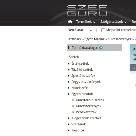
Termékek
Szolgáltatások
Re
Nettó árak
|
Megszűnt termékeke
Bruttó árak
Termékek
»
Egyéb tárolók
»
Kulcsszekrények
»
-
Termékkatalógus
F
V
Széfek
a
Értékszéfek
»
Tűzálló széfek
Speciális széfek
Fegyverszekrények
Hotelszéfek
Egyéb tárolók
Kulcstároló széfek
Kulcsszekrények
Pénzkazetták
Kiegészítők széfhez
Széfzárak
Trezorok