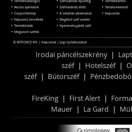
Termékkatalógus
Széfszállítás épületig
Termékkereső
Akciós ajánlatok
Széfvásárlás előtt
Tartalomkereső
Csoporttérkép
A vásárlás alkalmával
Kapcsolat
Népszerű termékek
Meglévő széf esetén
Terméklisták
Nyereményjáték széf
Megszűnt széfek
© BITFORCE Kft. |
Kapcsolat
|
Jogi nyilatkozatok
Irodai páncélszekrény
|
Lapt
széf
|
Hotelszéf
|
O
széf
|
Bútorszéf
|
Pénzbedobós
FireKing
|
First Alert
|
Forma
Mauer
|
La Gard
|
Mül