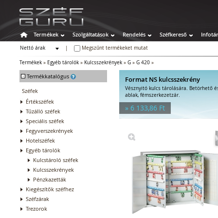
Termékek
Szolgáltatások
Rendelés
Széfkereső
Infotá
Nettó árak
|
Megszűnt termékeket mutat
Bruttó árak
Termékek
»
Egyéb tárolók
»
Kulcsszekrények
»
G
»
G 420
»
-
Termékkatalógus
Format NS kulcsszekrény
Vésznyitó kulcs tárolására. Betörhető é
Széfek
ablak, fémszerkezetzár.
Értékszéfek
» 6 133,86 Ft
Tűzálló széfek
Speciális széfek
Fegyverszekrények
Hotelszéfek
Egyéb tárolók
Kulcstároló széfek
Kulcsszekrények
Pénzkazetták
Kiegészítők széfhez
Széfzárak
Trezorok