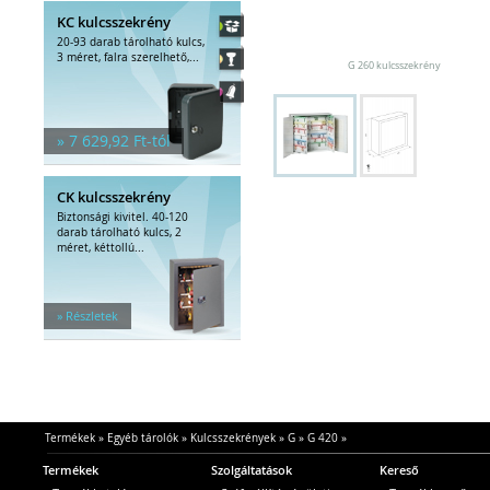
KC kulcsszekrény
20-93 darab tárolható kulcs,
3 méret, falra szerelhető,...
G 260 kulcsszekrény
» 7 629,92 Ft-tól
CK kulcsszekrény
Biztonsági kivitel. 40-120
darab tárolható kulcs, 2
méret, kéttollú...
» Részletek
Termékek
»
Egyéb tárolók
»
Kulcsszekrények
»
G
»
G 420
»
Termékek
Szolgáltatások
Kereső