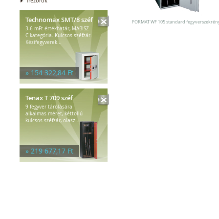
Trezorok
Technomax SMT/8 széf
FORMAT WF 105 standard fegyverszekrén
3-6 mFt értékhatár, MABISZ
C kategória. Kulcsos széfzár.
Kézifegyverek...
» 154 322,84 Ft
Tenax T 709 széf
9 fegyver tárolására
alkalmas méret, kéttollú
kulcsos széfzár, olasz...
» 219 677,17 Ft