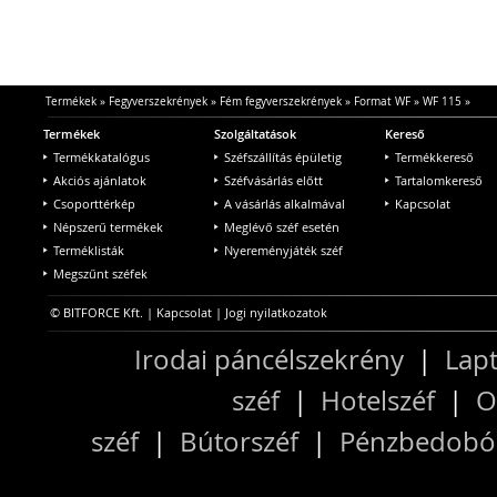
Termékek
»
Fegyverszekrények
»
Fém fegyverszekrények
»
Format WF
»
WF 115
»
Termékek
Szolgáltatások
Kereső
Termékkatalógus
Széfszállítás épületig
Termékkereső
Akciós ajánlatok
Széfvásárlás előtt
Tartalomkereső
Csoporttérkép
A vásárlás alkalmával
Kapcsolat
Népszerű termékek
Meglévő széf esetén
Terméklisták
Nyereményjáték széf
Megszűnt széfek
© BITFORCE Kft. |
Kapcsolat
|
Jogi nyilatkozatok
Irodai páncélszekrény
|
Lapt
széf
|
Hotelszéf
|
O
széf
|
Bútorszéf
|
Pénzbedobós