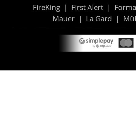
FireKing
|
First Alert
|
Forma
Mauer
|
La Gard
|
Mül