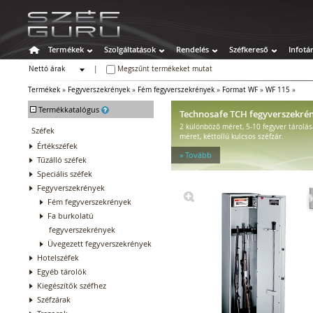
Termékek
Szolgáltatások
Rendelés
Széfkereső
Infotá
Nettó árak
|
Megszűnt termékeket mutat
Bruttó árak
Termékek
»
Fegyverszekrények
»
Fém fegyverszekrények
»
Format WF
»
WF 115
»
-
Termékkatalógus
Technosafe TCH fegyverszekré
2 különböző méret, 5-10 fegyver tárolá
Széfek
méret, kéttollú kulcsos széfzár.
Értékszéfek
» Tovább
Tűzálló széfek
Speciális széfek
Fegyverszekrények
Fém fegyverszekrények
Fa burkolatú
fegyverszekrények
Üvegezett fegyverszekrények
Hotelszéfek
Egyéb tárolók
Kiegészítők széfhez
Széfzárak