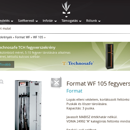
ndelés
Széfkereső
Infotár
Támogatás
Rólunk
t mutat
ekrények
»
Format WF
»
WF 105
»
echnosafe TCH fegyverszekrény
 különböző méret, 5-10 fegyver tárolására alkalmas
éret, kéttollú kulcsos széfzár.
 Tovább
Format WF 105 fegyver
Format
Lopás elleni védelem, korlátozott feltörési 
Puskák és lőszer tárolására.
Kapacitás: 3 puska.
Javasolt MABISZ értékhatár nélkül.
VDMA 24992 "A" kategóriás feltörési minősí
Egyfalú acél széftest.