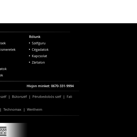
Rólunk
ések
Széfguru
 ismeretek
Cégadatok
Kapcsolat
Zártalon
atok
ek
Hívjon minket: 0670-331-9994
 széf
|
Bútorszéf
|
Pénzbedobós széf
|
Fali
|
Technomax
|
Wertheim