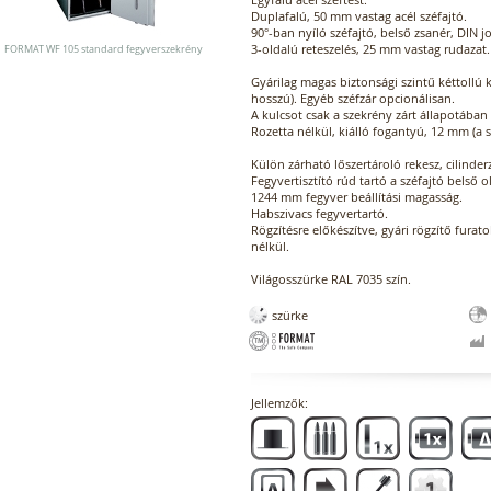
Duplafalú, 50 mm vastag acél széfajtó.
90°-ban nyíló széfajtó, belső zsanér, DIN j
3-oldalú reteszelés, 25 mm vastag rudazat.
FORMAT WF 105 standard fegyverszekrény
Gyárilag magas biztonsági szintű kéttollú k
hosszú). Egyéb széfzár opcionálisan.
A kulcsot csak a szekrény zárt állapotában 
Rozetta nélkül, kiálló fogantyú, 12 mm (a
Külön zárható lőszertároló rekesz, cilinderz
Fegyvertisztító rúd tartó a széfajtó belső o
1244 mm fegyver beállítási magasság.
Habszivacs fegyvertartó.
Rögzítésre előkészítve, gyári rögzítő furat
nélkül.
Világosszürke RAL 7035 szín.
szürke
Jellemzők: