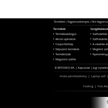
Termékek
»
Fegyverszekrények
»
Fém fegyversz
Termékek
Szolgáltatáso
Termékkatalógus
Széfszállítás
Akciós ajánlatok
Széfvásárlás
Csoporttérkép
A vásárlás a
Népszerű termékek
Meglévő szé
Terméklisták
Nyereményjá
Megszűnt széfek
© BITFORCE Kft. |
Kapcsolat
|
Jogi nyilatk
Irodai páncélszekrény
|
Laptop széf
FireKing
|
First Ale