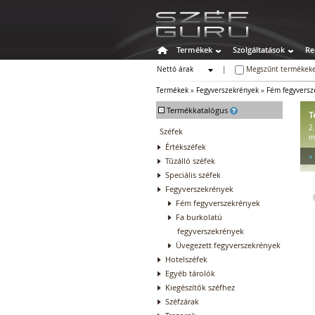
Termékek
Szolgáltatások
Re
Nettó árak
|
Megszűnt termékeke
Bruttó árak
Termékek
»
Fegyverszekrények
»
Fém fegyversz
-
Termékkatalógus
T
2
Széfek
m
Értékszéfek
»
Tűzálló széfek
Speciális széfek
Fegyverszekrények
Fém fegyverszekrények
Fa burkolatú
fegyverszekrények
Üvegezett fegyverszekrények
Hotelszéfek
Egyéb tárolók
Kiegészítők széfhez
Széfzárak