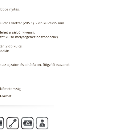
obbos nyitás.
ulcsos széfzár (VdS 1), 2 db kulcs (95 mm
lehet a zárból kivenni.
 széf külső mélységéhez hozzáadódik).
ár, 2 db kulcs.
ldalán.
ok az aljzaton és a hátfalon. Rögzítő csavarok
Németország
Format