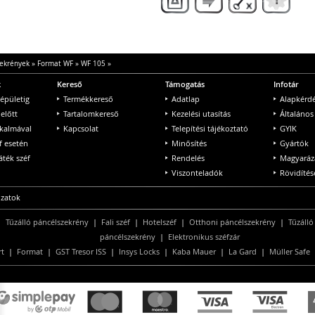
ekrények
»
Format WF
»
WF 105
»
k
Kereső
Támogatás
Infotár
 épületig
Termékkereső
Adatlap
Alapkérd
 előtt
Tartalomkereső
Kezelési utasítás
Általános
lkalmával
Kapcsolat
Telepítési tájékoztató
GYIK
f esetén
Minősítés
Gyártók
ték széf
Rendelés
Magyaráz
Viszonteladók
Rövidítés
ozatok
|
Tűzálló páncélszekrény
|
Fali széf
|
Hotelszéf
|
Otthoni páncélszekrény
|
Tűzálló
páncélszekrény
|
Elektronikus széfzár
rt
|
Format
|
GST Tresor ISS
|
Insys Locks
|
Kaba Mauer
|
La Gard
|
Müller Safe