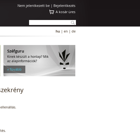
Nem jelentkezett be |
Bejelentkezés
A kosár üres
hu
|
en
|
de
Széfguru
Kinek készült a honlap? Mik
az alapinformációk?
» Tovább
szekrény
ellenállás.
tés.