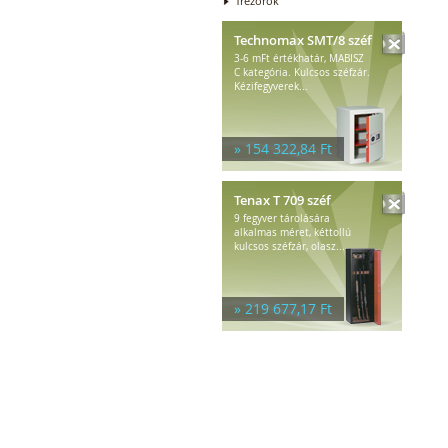
Trezorok
Technomax SMT/8 széf
3-6 mFt értékhatár, MABISZ
C kategória. Kulcsos széfzár.
Kézifegyverek...
» 154 322,84 Ft
Tenax T 709 széf
9 fegyver tárolására
alkalmas méret, kéttollú
kulcsos széfzár, olasz...
» 219 677,17 Ft