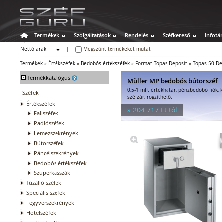
Termékek
Szolgáltatások
Rendelés
Széfkereső
Infotá
Nettó árak
|
Megszűnt termékeket mutat
Bruttó árak
Termékek
»
Értékszéfek
»
Bedobós értékszéfek
»
Format Topas Deposit
»
Topas 50 De
-
Termékkatalógus
Müller MP bedobós bútorszéf
0,5-1 mFt értékhatár, pénzbedobó fiók, k
Széfek
széfzár, rögzíthető.
Értékszéfek
» 204 717 Ft-tól
Faliszéfek
Padlószéfek
Lemezszekrények
Bútorszéfek
Páncélszekrények
Bedobós értékszéfek
Szuperkasszák
Tűzálló széfek
Speciális széfek
Fegyverszekrények
Hotelszéfek