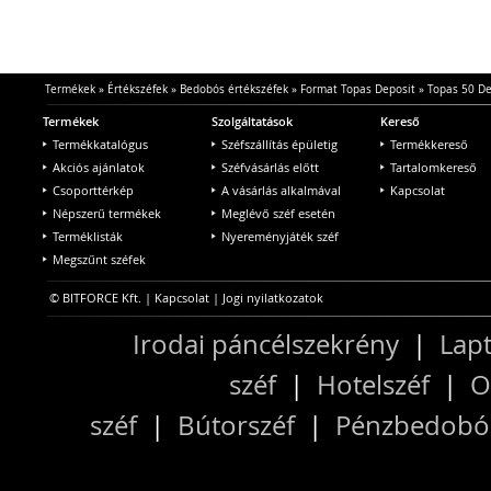
Termékek
»
Értékszéfek
»
Bedobós értékszéfek
»
Format Topas Deposit
»
Topas 50 De
Termékek
Szolgáltatások
Kereső
Termékkatalógus
Széfszállítás épületig
Termékkereső
Akciós ajánlatok
Széfvásárlás előtt
Tartalomkereső
Csoporttérkép
A vásárlás alkalmával
Kapcsolat
Népszerű termékek
Meglévő széf esetén
Terméklisták
Nyereményjáték széf
Megszűnt széfek
© BITFORCE Kft. |
Kapcsolat
|
Jogi nyilatkozatok
Irodai páncélszekrény
|
Lapt
széf
|
Hotelszéf
|
O
széf
|
Bútorszéf
|
Pénzbedobós