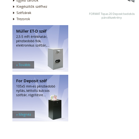
Egyéb tárolók
Kiegészítők széfhez
Széfzárak
FORMAT Topas 20 Deposit bedobós
páncélszekrény
Trezorok
Müller ET-D széf
2,5-5 mFt értékhatár,
pénzbedobó fiók,
elektronikus széfzár,...
» Tovább
For Deposit széf
105x5 mm-es pénzbedobó
nyílás, kéttollú kulcsos
széfzár, rögzítésre...
» Megnéz