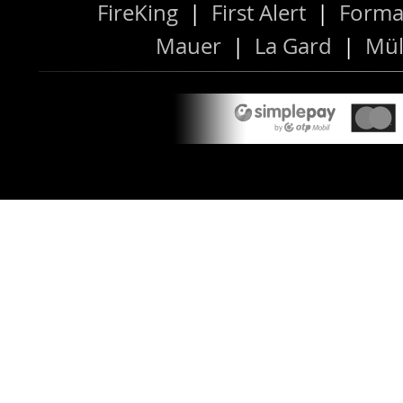
FireKing
|
First Alert
|
Forma
Mauer
|
La Gard
|
Mül