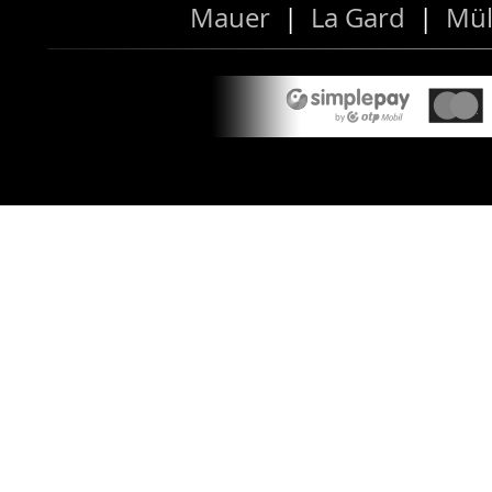
Mauer
|
La Gard
|
Mül