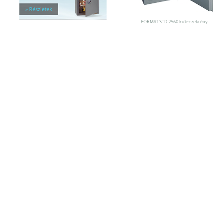
» Részletek
FORMAT STD 2560 kulcsszekrény