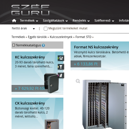
Termékek
Szolgáltatások
Rendelés
Széfkereső
Infotá
Nettó árak
|
Megszűnt termékeket mutat
Bruttó árak
Termékek
»
Egyéb tárolók
»
Kulcsszekrények
»
Format STD
»
+
Termékkatalógus
Format NS kulcsszekrény
Vésznyitó kulcs tárolására. Betörhető é
Széfek
KC kulcsszekrény
ablak, fémszerkezetzár.
Értékszéfek
20-93 darab tárolható kulcs,
» 6 133,86 Ft
Tűzálló széfek
3 méret, falra szerelhető,...
Speciális széfek
Fegyverszekrények
Hotelszéfek
» 7 629,92 Ft-tól
Egyéb tárolók
Kulcstároló széfek
Kulcsszekrények
CK kulcsszekrény
Pénzkazetták
Biztonsági kivitel. 40-120
Kiegészítők széfhez
darab tárolható kulcs, 2
méret, kéttollú...
Széfzárak
Trezorok