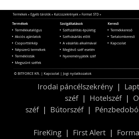
Termékek
»
Egyéb tárolók
»
Kulcsszekrények
»
Format STD
»
Termékek
Szolgáltatások
Kereső
Termékkatalógus
Széfszállítás épületig
Termékkereső
Akciós ajánlatok
Széfvásárlás előtt
Tartalomkereső
Csoporttérkép
A vásárlás alkalmával
Kapcsolat
Népszerű termékek
Meglévő széf esetén
Terméklisták
Nyereményjáték széf
Megszűnt széfek
© BITFORCE Kft. |
Kapcsolat
|
Jogi nyilatkozatok
Irodai páncélszekrény
|
Lapt
széf
|
Hotelszéf
|
O
széf
|
Bútorszéf
|
Pénzbedobós
FireKing
|
First Alert
|
Forma