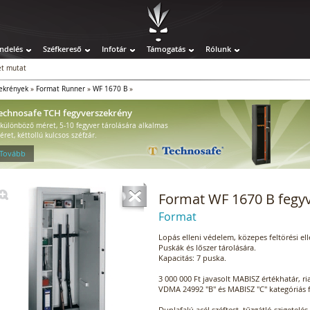
ndelés
Széfkereső
Infotár
Támogatás
Rólunk
t mutat
ekrények
»
Format Runner
»
WF 1670 B
»
echnosafe TCH fegyverszekrény
 különböző méret, 5-10 fegyver tárolására alkalmas
éret, kéttollú kulcsos széfzár.
 Tovább
Format WF 1670 B fegy
Format
Lopás elleni védelem, közepes feltörési ell
Puskák és lőszer tárolására.
Kapacitás: 7 puska.
3 000 000 Ft javasolt MABISZ értékhatár, r
VDMA 24992 "B" és MABISZ "C" kategóriás f
Duplafalú acél széftest, tűzgátló szigetelés.