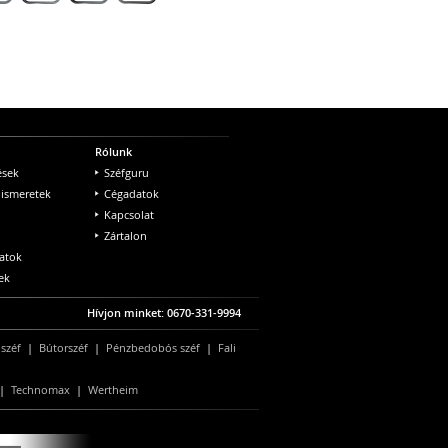
Rólunk
ések
Széfguru
 ismeretek
Cégadatok
Kapcsolat
Zártalon
atok
ek
Hívjon minket: 0670-331-9994
 széf
|
Bútorszéf
|
Pénzbedobós széf
|
Fali
|
Technomax
|
Wertheim