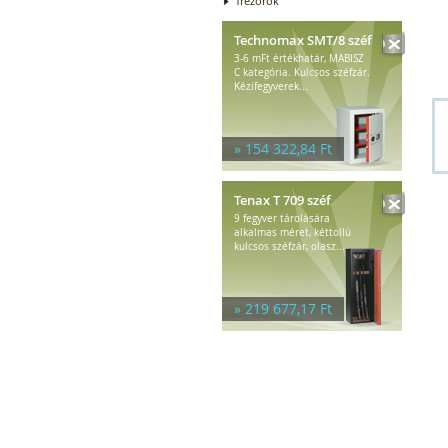
Trezorok
Technomax SMT/8 széf
3-6 mFt értékhatár, MABISZ
C kategória. Kulcsos széfzár.
Kézifegyverek...
» 154 322,84 Ft
Tenax T 709 széf
9 fegyver tárolására
alkalmas méret, kéttollú
kulcsos széfzár, olasz...
» 219 677,17 Ft