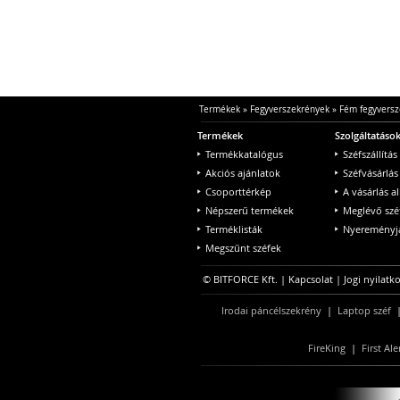
Termékek
»
Fegyverszekrények
»
Fém fegyversz
Termékek
Szolgáltatáso
Termékkatalógus
Széfszállítás
Akciós ajánlatok
Széfvásárlás
Csoporttérkép
A vásárlás a
Népszerű termékek
Meglévő szé
Terméklisták
Nyereményjá
Megszűnt széfek
© BITFORCE Kft. |
Kapcsolat
|
Jogi nyilatk
Irodai páncélszekrény
|
Laptop széf
FireKing
|
First Ale