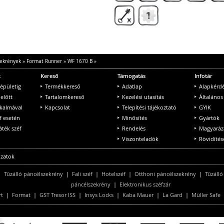
ekrények
»
Format Runner
»
WF 1670 B
»
k
Kereső
Támogatás
Infotár
 épületig
Termékkereső
Adatlap
Alapkérd
 előtt
Tartalomkereső
Kezelési utasítás
Általános
lkalmával
Kapcsolat
Telepítési tájékoztató
GYIK
f esetén
Minősítés
Gyártók
ték széf
Rendelés
Magyaráz
Viszonteladók
Rövidítés
ozatok
|
Tűzálló páncélszekrény
|
Fali széf
|
Hotelszéf
|
Otthoni páncélszekrény
|
Tűzálló
páncélszekrény
|
Elektronikus széfzár
rt
|
Format
|
GST Tresor ISS
|
Insys Locks
|
Kaba Mauer
|
La Gard
|
Müller Safe