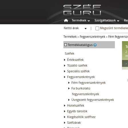
Termékek
Szolgáltatások
Re
Nettó árak
|
Megszűnt termékeke
Bruttó árak
Termékek
»
Fegyverszekrények
»
Fém fegyversz
-
Termékkatalógus
T
2
Széfek
m
Értékszéfek
»
Tűzálló széfek
Speciális széfek
Fegyverszekrények
Fém fegyverszekrények
Fa burkolatú
fegyverszekrények
Üvegezett fegyverszekrények
Hotelszéfek
Egyéb tárolók
Kiegészítők széfhez
Széfzárak