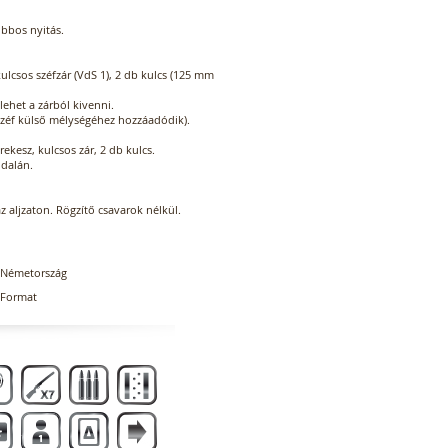
obbos nyitás.
kulcsos széfzár (VdS 1), 2 db kulcs (125 mm
lehet a zárból kivenni.
 széf külső mélységéhez hozzáadódik).
kesz, kulcsos zár, 2 db kulcs.
ldalán.
az aljzaton. Rögzítő csavarok nélkül.
Németország
Format