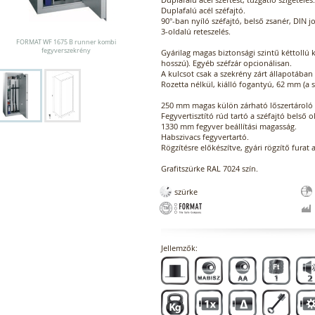
Duplafalú acél széfajtó.
90°-ban nyíló széfajtó, belső zsanér, DIN j
3-oldalú reteszelés.
FORMAT WF 1675 B runner kombi
fegyverszekrény
Gyárilag magas biztonsági szintű kéttollú 
hosszú). Egyéb széfzár opcionálisan.
A kulcsot csak a szekrény zárt állapotában 
Rozetta nélkül, kiálló fogantyú, 62 mm (a
250 mm magas külön zárható lőszertároló re
Fegyvertisztító rúd tartó a széfajtó belső o
1330 mm fegyver beállítási magasság.
Habszivacs fegyvertartó.
Rögzítésre előkészítve, gyári rögzítő furat 
Grafitszürke RAL 7024 szín.
szürke
Jellemzők: