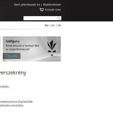
Nem jelentkezett be |
Bejelentkezés
A kosár üres
hu
|
en
|
de
Széfguru
Kinek készült a honlap? Mik
az alapinformációk?
» Tovább
verszekrény
enállás.
iasztóba kötve duplázódik.
eltörési minősítés.