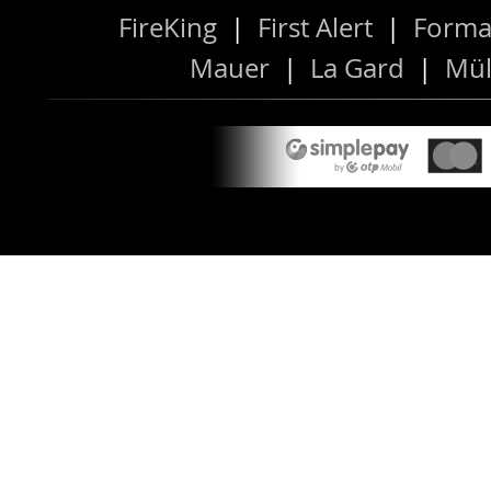
FireKing
|
First Alert
|
Forma
Mauer
|
La Gard
|
Mül