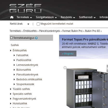
Termékek
Szolgáltatások
Rendelés
Széfkereső
Infotá
Nettó árak
|
Megszűnt termékeket mutat
Bruttó árak
Termékek
»
Értékszéfek
»
Páncélszekrények
»
Format Rubin Pro
»
Rubin Pro 60
»
-
Termékkatalógus
Format Topas Pro páncélszekr
20-40 mFt értékhatár, MABISZ G. Többfa
Széfek
állítható polcok, változtatható széfzár.
Értékszéfek
» Megnéz
Faliszéfek
Padlószéfek
Lemezszekrények
Bútorszéfek
Páncélszekrények
Bedobós értékszéfek
Szuperkasszák
Tűzálló széfek
Speciális széfek
Fegyverszekrények
Hotelszéfek