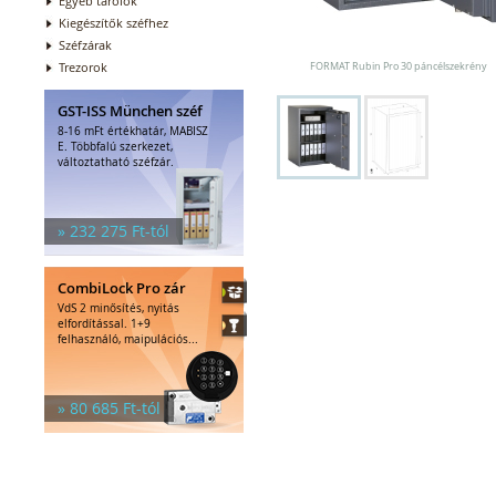
Egyéb tárolók
Kiegészítők széfhez
Széfzárak
Trezorok
FORMAT Rubin Pro 30 páncélszekrény
GST-ISS München széf
8-16 mFt értékhatár, MABISZ
E. Többfalú szerkezet,
változtatható széfzár.
» 232 275 Ft-tól
CombiLock Pro zár
VdS 2 minősítés, nyitás
elfordítással. 1+9
felhasználó, maipulációs...
» 80 685 Ft-tól