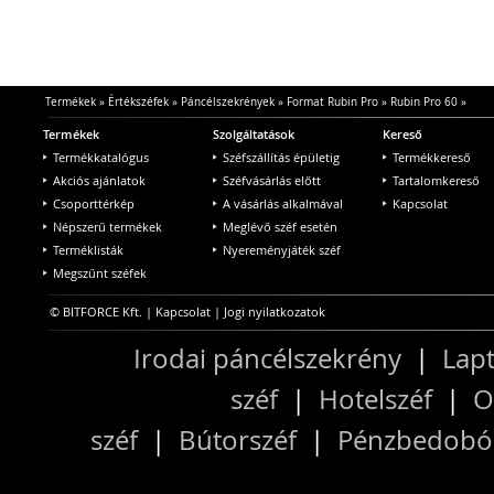
Termékek
»
Értékszéfek
»
Páncélszekrények
»
Format Rubin Pro
»
Rubin Pro 60
»
Termékek
Szolgáltatások
Kereső
Termékkatalógus
Széfszállítás épületig
Termékkereső
Akciós ajánlatok
Széfvásárlás előtt
Tartalomkereső
Csoporttérkép
A vásárlás alkalmával
Kapcsolat
Népszerű termékek
Meglévő széf esetén
Terméklisták
Nyereményjáték széf
Megszűnt széfek
© BITFORCE Kft. |
Kapcsolat
|
Jogi nyilatkozatok
Irodai páncélszekrény
|
Lapt
széf
|
Hotelszéf
|
O
széf
|
Bútorszéf
|
Pénzbedobós