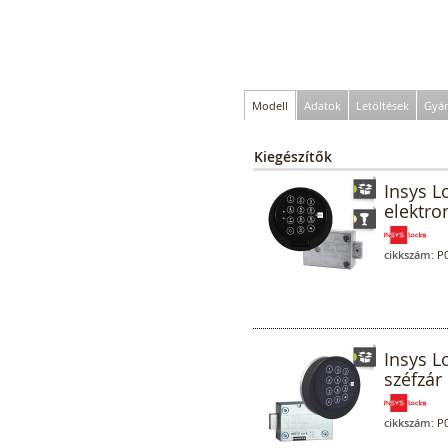
Modell
Adatok
Letöltések
Gyár
Kiegészítők
Insys L
elektro
cikkszám:
P0
Insys L
széfzár 
cikkszám:
P0