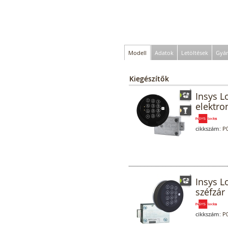
Modell
Adatok
Letöltések
Gyár
Kiegészítők
Insys L
elektro
cikkszám:
P0
Insys L
széfzár 
cikkszám:
P0