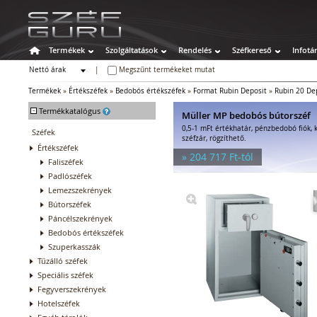
Termékek
Szolgáltatások
Rendelés
Széfkereső
Infotá
Nettó árak
|
Megszűnt termékeket mutat
Bruttó árak
Termékek
»
Értékszéfek
»
Bedobós értékszéfek
»
Format Rubin Deposit
»
Rubin 20 De
-
Termékkatalógus
Müller MP bedobós bútorszéf
0,5-1 mFt értékhatár, pénzbedobó fiók, k
Széfek
széfzár, rögzíthető.
Értékszéfek
» 204 717 Ft-tól
Faliszéfek
Padlószéfek
Lemezszekrények
Bútorszéfek
Páncélszekrények
Bedobós értékszéfek
Szuperkasszák
Tűzálló széfek
Speciális széfek
Fegyverszekrények
Hotelszéfek