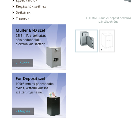
Egyéb tárolók
Kiegészítők széfhez
Széfzárak
Trezorok
FORMAT Rubin 20 deposit bedobós
páncélszekrény
Müller ET-D széf
2,5-5 mFt értékhatár,
pénzbedobó fiók,
elektronikus széfzár,...
» Tovább
For Deposit széf
105x5 mm-es pénzbedobó
nyílás, kéttollú kulcsos
széfzár, rögzítésre...
» Megnéz