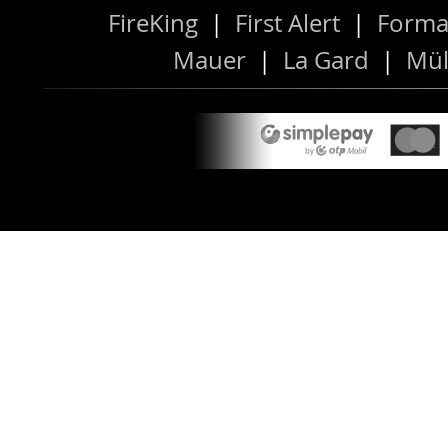
FireKing
|
First Alert
|
Forma
Mauer
|
La Gard
|
Mül