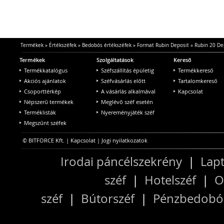
Termékek
»
Értékszéfek
»
Bedobós értékszéfek
»
Format Rubin Deposit
»
Rubin 20 De
Termékek
Szolgáltatások
Kereső
Termékkatalógus
Széfszállítás épületig
Termékkereső
Akciós ajánlatok
Széfvásárlás előtt
Tartalomkereső
Csoporttérkép
A vásárlás alkalmával
Kapcsolat
Népszerű termékek
Meglévő széf esetén
Terméklisták
Nyereményjáték széf
Megszűnt széfek
© BITFORCE Kft. |
Kapcsolat
|
Jogi nyilatkozatok
Irodai páncélszekrény
|
Lapt
széf
|
Hotelszéf
|
O
széf
|
Bútorszéf
|
Pénzbedobós