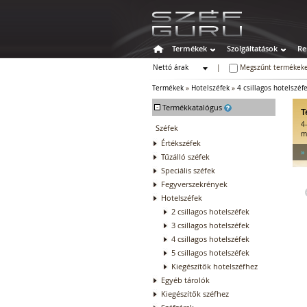
Termékek
Szolgáltatások
Re
Nettó árak
|
Megszűnt termékeke
Bruttó árak
Termékek
»
Hotelszéfek
»
4 csillagos hotelszéf
-
Termékkatalógus
T
4
Széfek
m
Értékszéfek
»
Tűzálló széfek
Speciális széfek
Fegyverszekrények
Hotelszéfek
2 csillagos hotelszéfek
3 csillagos hotelszéfek
4 csillagos hotelszéfek
5 csillagos hotelszéfek
Kiegészítők hotelszéfhez
Egyéb tárolók
Kiegészítők széfhez