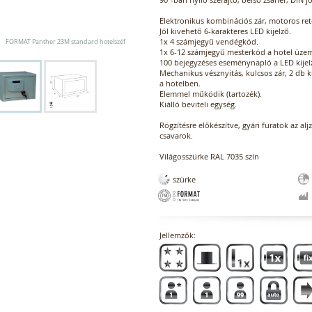
Elektronikus kombinációs zár, motoros ret
Jól kivehető 6-karakteres LED kijelző.
1x 4 számjegyű vendégkód.
FORMAT Panther 23M standard hotelszéf
1x 6-12 számjegyű mesterkód a hotel üzeme
100 bejegyzéses eseménynapló a LED kijel
Mechanikus vésznyitás, kulcsos zár, 2 db 
a hotelben.
Elemmel működik (tartozék).
Kiálló beviteli egység.
Rögzítésre előkészítve, gyári furatok az alj
csavarok.
Világosszürke RAL 7035 szín
szürke
Jellemzők: