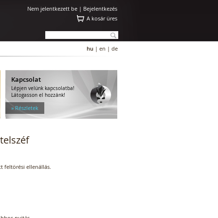
Nem jelentkezett be |
Bejelentkezés
A kosár üres
hu
|
en
|
de
Kapcsolat
Lépjen velünk kapcsolatba!
Látogasson el hozzánk!
» Részletek
telszéf
 feltörési ellenállás.
obbos nyitás.