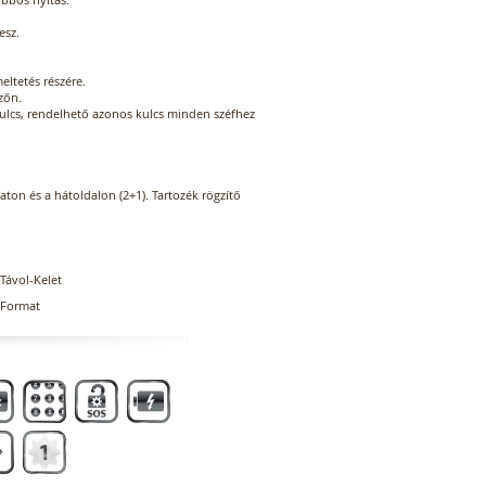
esz.
ltetés részére.
zőn.
kulcs, rendelhető azonos kulcs minden széfhez
zaton és a hátoldalon (2+1). Tartozék rögzítő
Távol-Kelet
Format