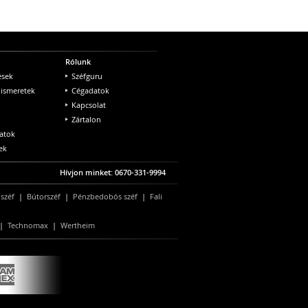
Rólunk
ések
Széfguru
 ismeretek
Cégadatok
Kapcsolat
Zártalon
atok
ek
Hívjon minket: 0670-331-9994
 széf
|
Bútorszéf
|
Pénzbedobós széf
|
Fali
|
Technomax
|
Wertheim