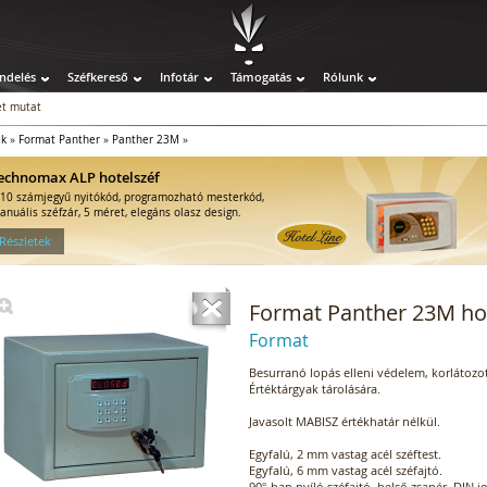
ndelés
Széfkereső
Infotár
Támogatás
Rólunk
t mutat
ek
»
Format Panther
»
Panther 23M
»
echnomax ALP hotelszéf
-10 számjegyű nyitókód, programozható mesterkód,
anuális széfzár, 5 méret, elegáns olasz design.
 Részletek
Format Panther 23M ho
Format
Besurranó lopás elleni védelem, korlátozott
Értéktárgyak tárolására.
Javasolt MABISZ értékhatár nélkül.
Egyfalú, 2 mm vastag acél széftest.
Egyfalú, 6 mm vastag acél széfajtó.
90°-ban nyíló széfajtó, belső zsanér, DIN j