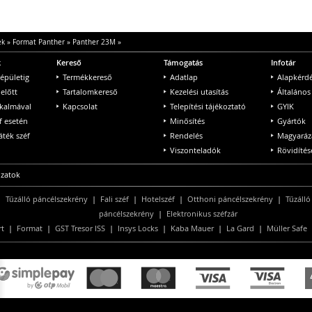
ek
»
Format Panther
»
Panther 23M
»
k
Kereső
Támogatás
Infotár
 épületig
Termékkereső
Adatlap
Alapkérd
 előtt
Tartalomkereső
Kezelési utasítás
Általános
lkalmával
Kapcsolat
Telepítési tájékoztató
GYIK
f esetén
Minősítés
Gyártók
ték széf
Rendelés
Magyaráz
Viszonteladók
Rövidítés
ozatok
|
Tűzálló páncélszekrény
|
Fali széf
|
Hotelszéf
|
Otthoni páncélszekrény
|
Tűzálló
páncélszekrény
|
Elektronikus széfzár
rt
|
Format
|
GST Tresor ISS
|
Insys Locks
|
Kaba Mauer
|
La Gard
|
Müller Safe