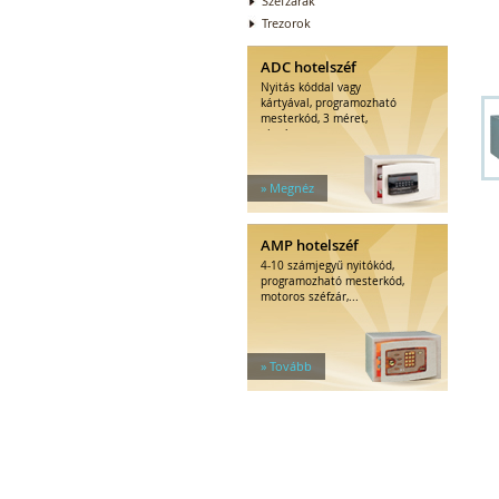
Széfzárak
Trezorok
ADC hotelszéf
Nyitás kóddal vagy
kártyával, programozható
mesterkód, 3 méret,
elegáns...
» Megnéz
AMP hotelszéf
4-10 számjegyű nyitókód,
programozható mesterkód,
motoros széfzár,...
» Tovább