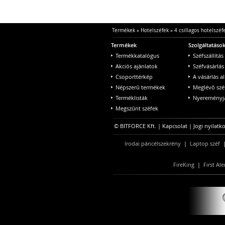
Termékek
»
Hotelszéfek
»
4 csillagos hotelszéf
Termékek
Szolgáltatáso
Termékkatalógus
Széfszállítás
Akciós ajánlatok
Széfvásárlás
Csoporttérkép
A vásárlás a
Népszerű termékek
Meglévő szé
Terméklisták
Nyereményjá
Megszűnt széfek
© BITFORCE Kft. |
Kapcsolat
|
Jogi nyilatk
Irodai páncélszekrény
|
Laptop széf
FireKing
|
First Ale