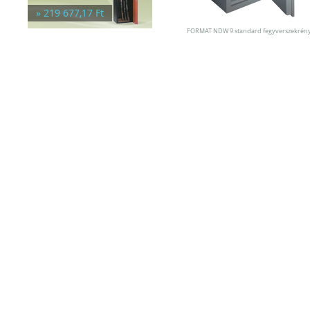
Trezorok
» 219 677,17 Ft
FORMAT NDW 9 standard fegyverszekrén