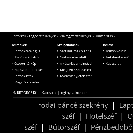
Termékek
»
Fegyverszekrények
»
Fém fegyverszekrények
»
Format NDW
»
Termékek
Szolgáltatások
Kereső
Termékkatalógus
Széfszállítás épületig
Termékkereső
Akciós ajánlatok
Széfvásárlás előtt
Tartalomkereső
Csoporttérkép
A vásárlás alkalmával
Kapcsolat
Népszerű termékek
Meglévő széf esetén
Terméklisták
Nyereményjáték széf
Megszűnt széfek
© BITFORCE Kft. |
Kapcsolat
|
Jogi nyilatkozatok
Irodai páncélszekrény
|
Lapt
széf
|
Hotelszéf
|
O
széf
|
Bútorszéf
|
Pénzbedobós