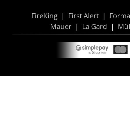
FireKing
|
First Alert
|
Forma
Mauer
|
La Gard
|
Mül