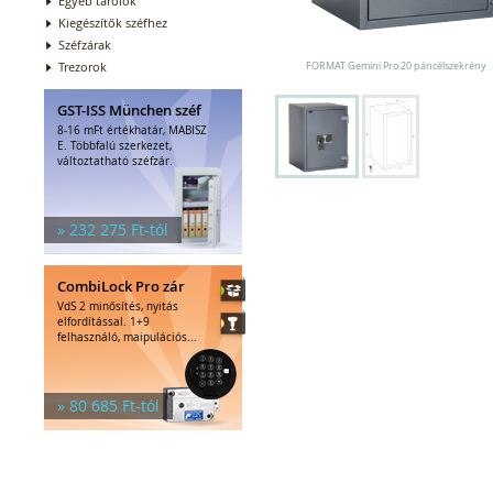
Egyéb tárolók
Kiegészítők széfhez
Széfzárak
Trezorok
FORMAT Gemini Pro 20 páncélszekrény
GST-ISS München széf
8-16 mFt értékhatár, MABISZ
E. Többfalú szerkezet,
változtatható széfzár.
» 232 275 Ft-tól
CombiLock Pro zár
VdS 2 minősítés, nyitás
elfordítással. 1+9
felhasználó, maipulációs...
» 80 685 Ft-tól