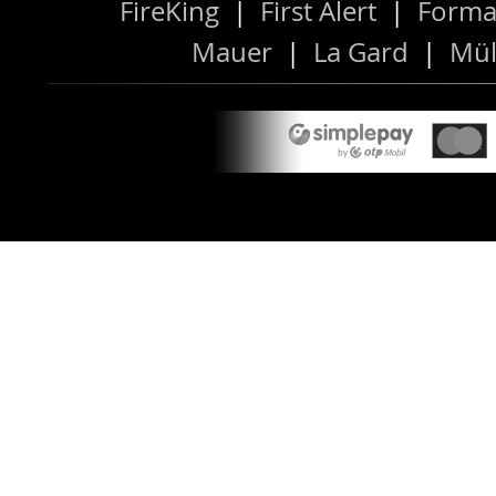
FireKing
|
First Alert
|
Forma
Mauer
|
La Gard
|
Mül