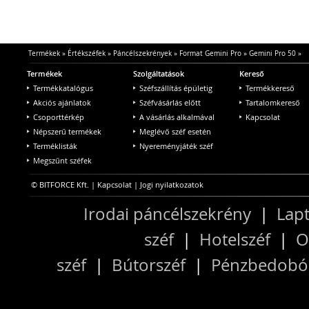
Termékek
»
Értékszéfek
»
Páncélszekrények
»
Format Gemini Pro
»
Gemini Pro 50
»
Termékek
Szolgáltatások
Kereső
Termékkatalógus
Széfszállítás épületig
Termékkereső
Akciós ajánlatok
Széfvásárlás előtt
Tartalomkereső
Csoporttérkép
A vásárlás alkalmával
Kapcsolat
Népszerű termékek
Meglévő széf esetén
Terméklisták
Nyereményjáték széf
Megszűnt széfek
© BITFORCE Kft. |
Kapcsolat
|
Jogi nyilatkozatok
Irodai páncélszekrény
|
Lapt
széf
|
Hotelszéf
|
O
széf
|
Bútorszéf
|
Pénzbedobós