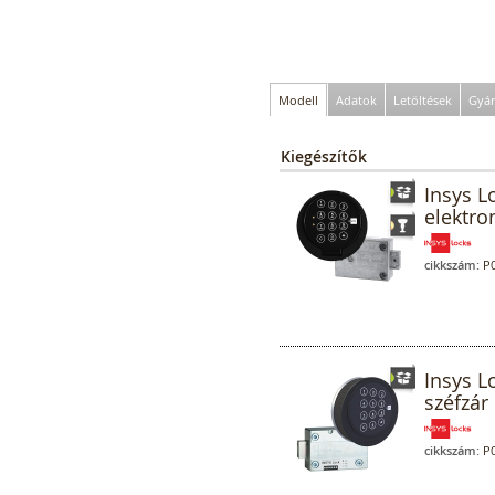
Modell
Adatok
Letöltések
Gyár
Kiegészítők
Insys L
elektro
cikkszám:
P0
Insys L
széfzár 
cikkszám:
P0