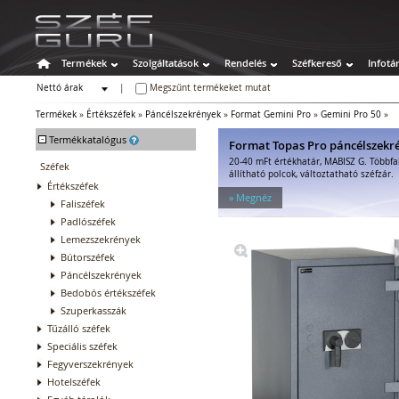
Termékek
Szolgáltatások
Rendelés
Széfkereső
Infotá
Nettó árak
|
Megszűnt termékeket mutat
Bruttó árak
Termékek
»
Értékszéfek
»
Páncélszekrények
»
Format Gemini Pro
»
Gemini Pro 50
»
-
Termékkatalógus
Format Topas Pro páncélszekr
20-40 mFt értékhatár, MABISZ G. Többfa
Széfek
állítható polcok, változtatható széfzár.
Értékszéfek
» Megnéz
Faliszéfek
Padlószéfek
Lemezszekrények
Bútorszéfek
Páncélszekrények
Bedobós értékszéfek
Szuperkasszák
Tűzálló széfek
Speciális széfek
Fegyverszekrények
Hotelszéfek