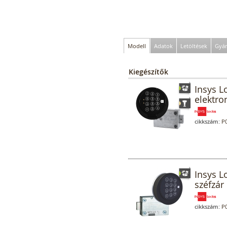
Modell
Adatok
Letöltések
Gyár
Kiegészítők
Insys L
elektro
cikkszám:
P0
Insys L
széfzár 
cikkszám:
P0