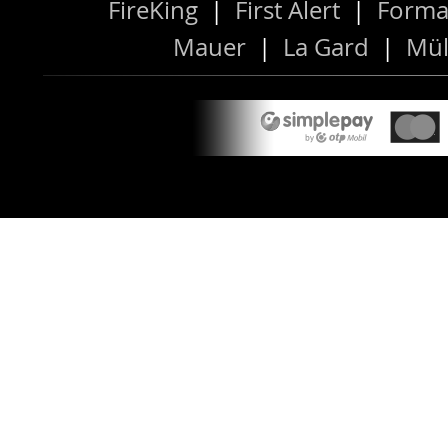
FireKing
|
First Alert
|
Forma
Mauer
|
La Gard
|
Mül