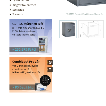
Egyéb tárolók
Kiegészítők széfhez
Széfzárak
Trezorok
FORMAT Gemini Pro 20 páncélszekrény
GST-ISS München széf
8-16 mFt értékhatár, MABISZ
E. Többfalú szerkezet,
változtatható széfzár.
» 232 275 Ft-tól
CombiLock Pro zár
VdS 2 minősítés, nyitás
elfordítással. 1+9
felhasználó, maipulációs...
» 80 685 Ft-tól