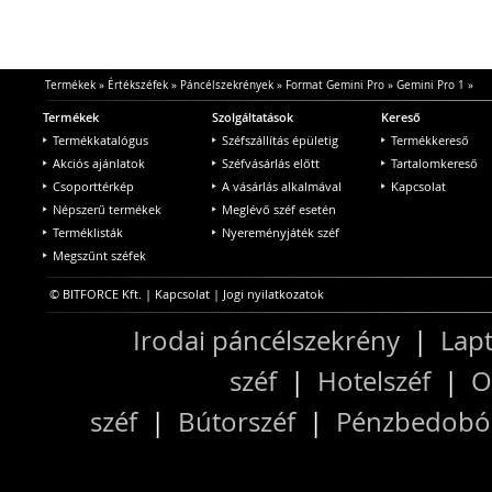
Termékek
»
Értékszéfek
»
Páncélszekrények
»
Format Gemini Pro
»
Gemini Pro 1
»
Termékek
Szolgáltatások
Kereső
Termékkatalógus
Széfszállítás épületig
Termékkereső
Akciós ajánlatok
Széfvásárlás előtt
Tartalomkereső
Csoporttérkép
A vásárlás alkalmával
Kapcsolat
Népszerű termékek
Meglévő széf esetén
Terméklisták
Nyereményjáték széf
Megszűnt széfek
© BITFORCE Kft. |
Kapcsolat
|
Jogi nyilatkozatok
Irodai páncélszekrény
|
Lapt
széf
|
Hotelszéf
|
O
széf
|
Bútorszéf
|
Pénzbedobós