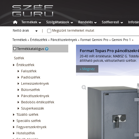
Termékek
Szolgáltatások
Rendelés
Széfkereső
Infotá
Nettó árak
|
Megszűnt termékeket mutat
Bruttó árak
Termékek
»
Értékszéfek
»
Páncélszekrények
»
Format Gemini Pro
»
Gemini Pro 1
»
-
Termékkatalógus
Format Topas Pro páncélszekr
20-40 mFt értékhatár, MABISZ G. Többfa
Széfek
állítható polcok, változtatható széfzár.
Értékszéfek
» Megnéz
Faliszéfek
Padlószéfek
Lemezszekrények
Bútorszéfek
Páncélszekrények
Bedobós értékszéfek
Szuperkasszák
Tűzálló széfek
Speciális széfek
Fegyverszekrények
Hotelszéfek