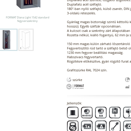
Duplafalú acél széfajtó.
180°-ban nyíló széfajtó, külső zsanér, DIN 
3-oldalú reteszelés.
FORMAT Diana Light 1542 standard
fegyverszekrény
Gyárilag magas biztonsági szintű kéttollú 
hosszú). Egyéb széfzár opcionálisan.
A kulcsot csak a szekrény zárt állapotában 
Rozetta nélkül, kiálló fogantyú, 62 mm (a
150 mm magas külön zárható lőszertároló re
Fegyvertisztító rúd tartó a széfajtó belső o
1230 mm fegyver beállítási magasság.
Habszivacs fegyvertartó.
Rögzítésre előkészítve, gyári rögzítő furat 
Grafitszürke RAL 7024 szín.
szürke
Jellemzők: