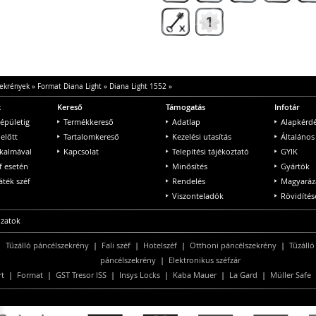
ekrények
»
Format Diana Light
»
Diana Light 1552
»
k
Kereső
Támogatás
Infotár
 épületig
Termékkereső
Adatlap
Alapkérd
 előtt
Tartalomkereső
Kezelési utasítás
Általános
lkalmával
Kapcsolat
Telepítési tájékoztató
GYIK
f esetén
Minősítés
Gyártók
ték széf
Rendelés
Magyaráz
Viszonteladók
Rövidítés
ozatok
|
Tűzálló páncélszekrény
|
Fali széf
|
Hotelszéf
|
Otthoni páncélszekrény
|
Tűzálló
páncélszekrény
|
Elektronikus széfzár
rt
|
Format
|
GST Tresor ISS
|
Insys Locks
|
Kaba Mauer
|
La Gard
|
Müller Safe