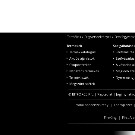
Termékek
»
Fegyverszekrények
»
Fém fegyversz
Termékek
Szolgáltatáso
Termékkatalógus
Széfszállítás
Akciós ajánlatok
Széfvásárlás
Csoporttérkép
A vásárlás a
Népszerű termékek
Meglévő szé
Terméklisták
Nyereményjá
Megszűnt széfek
© BITFORCE Kft. |
Kapcsolat
|
Jogi nyilatk
Irodai páncélszekrény
|
Laptop széf
FireKing
|
First Ale