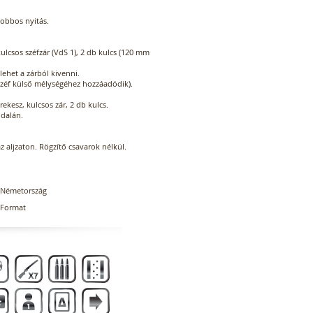
jobbos nyitás.
kulcsos széfzár (VdS 1), 2 db kulcs (120 mm
lehet a zárból kivenni.
 széf külső mélységéhez hozzáadódik).
kesz, kulcsos zár, 2 db kulcs.
ldalán.
az aljzaton. Rögzítő csavarok nélkül.
Németország
Format