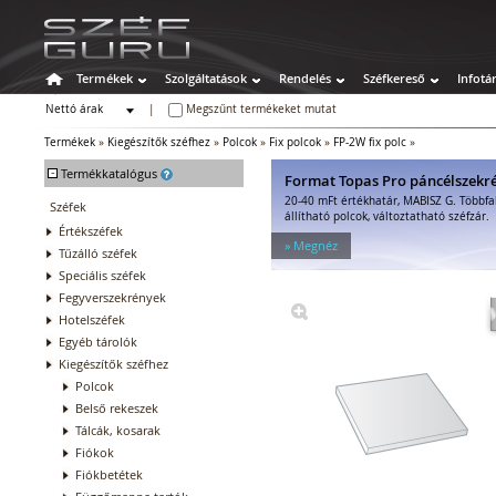
Termékek
Szolgáltatások
Rendelés
Széfkereső
Infotá
Nettó árak
|
Megszűnt termékeket mutat
Bruttó árak
Termékek
»
Kiegészítők széfhez
»
Polcok
»
Fix polcok
»
FP-2W fix polc
»
-
Termékkatalógus
Format Topas Pro páncélszekr
20-40 mFt értékhatár, MABISZ G. Többfa
Széfek
állítható polcok, változtatható széfzár.
Értékszéfek
» Megnéz
Tűzálló széfek
Speciális széfek
Fegyverszekrények
Hotelszéfek
Egyéb tárolók
Kiegészítők széfhez
Polcok
Belső rekeszek
Tálcák, kosarak
Fiókok
Fiókbetétek