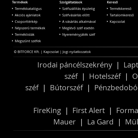
Termékek
Szolgáltatások
Kereső
Termékkatalógus
Széfszállítás épületig
Termékkereső
Akciós ajánlatok
Széfvásárlás előtt
Tartalomkereső
Csoporttérkép
A vásárlás alkalmával
Kapcsolat
Népszerű termékek
Meglévő széf esetén
Terméklisták
Nyereményjáték széf
Megszűnt széfek
© BITFORCE Kft. |
Kapcsolat
|
Jogi nyilatkozatok
Irodai páncélszekrény
|
Lapt
széf
|
Hotelszéf
|
O
széf
|
Bútorszéf
|
Pénzbedobós
FireKing
|
First Alert
|
Forma
Mauer
|
La Gard
|
Mül