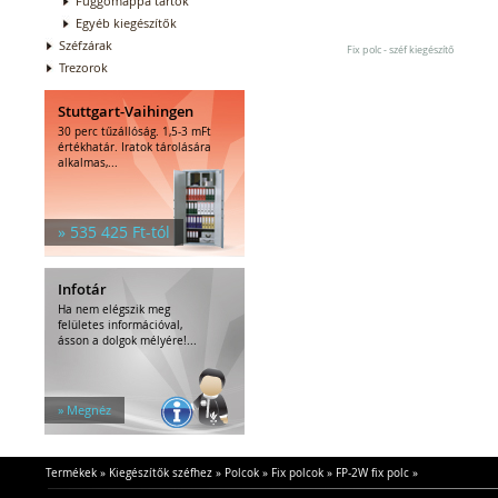
Függőmappa tartók
Egyéb kiegészítők
Széfzárak
Fix polc - széf kiegészítő
Trezorok
Stuttgart-Vaihingen
30 perc tűzállóság. 1,5-3 mFt
értékhatár. Iratok tárolására
alkalmas,...
» 535 425 Ft-tól
Infotár
Ha nem elégszik meg
felületes információval,
ásson a dolgok mélyére!...
» Megnéz
Termékek
»
Kiegészítők széfhez
»
Polcok
»
Fix polcok
»
FP-2W fix polc
»