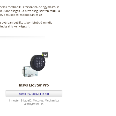
csak mechanikus társaiktól, de egymástól is
 különbségek - a biztonsági szinten felül - a
an, a működési módokban és az
a gyárban beállított kombináció mindig
ndig el is kell végezni.
Insys EloStar Pro
nettó 107 866,14 Ft-tól
1 mester, 9 kezelő. Motoros. Mechanikus
vésznyitással is.