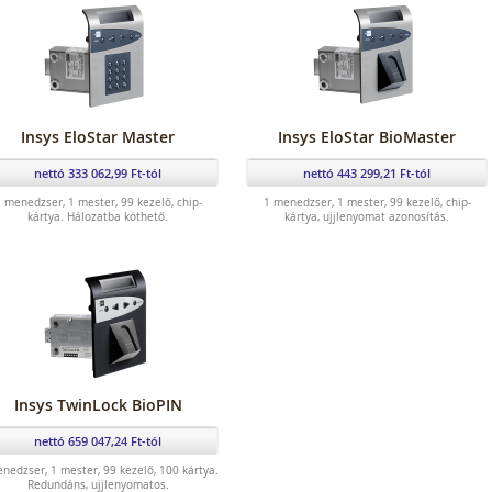
Insys EloStar Master
Insys EloStar BioMaster
nettó 333 062,99 Ft-tól
nettó 443 299,21 Ft-tól
 menedzser, 1 mester, 99 kezelő, chip-
1 menedzser, 1 mester, 99 kezelő, chip-
kártya. Hálozatba köthető.
kártya, ujjlenyomat azonosítás.
Insys TwinLock BioPIN
nettó 659 047,24 Ft-tól
nedzser, 1 mester, 99 kezelő, 100 kártya.
Redundáns, ujjlenyomatos.