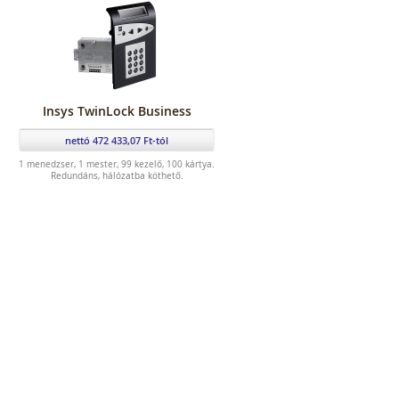
Insys TwinLock Business
nettó 472 433,07 Ft-tól
1 menedzser, 1 mester, 99 kezelő, 100 kártya.
Redundáns, hálózatba köthető.