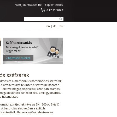
Nem jelentkezett be |
Bejelentkezés
A kosár üres
en
|
de
|
hu
Széf tanácsadás
Mi a megoldandó feladat?
Tegye fel az...
» Keressen minket
ós széfzárak
kulcsos és a mechanikus kombinációs széfzárak
d árfekvésüket tekintve a széfzárak között a
. Relatíve magas árfekvésük azonban számos
egvalósítható funkciót fed, amik gyorsabbá,
a használatot.
onsági szintjét tekintve az EN 1300 A, B és C
 A besorolás alapvetően a széfzár
k számától, illetve a széfzár elektronika