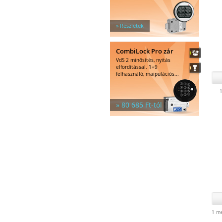
» Részletek
CombiLock Pro zár
VdS 2 minősítés, nyitás
elfordítással. 1+9
felhasználó, maipulációs...
1
» 80 685 Ft-tól
1 me