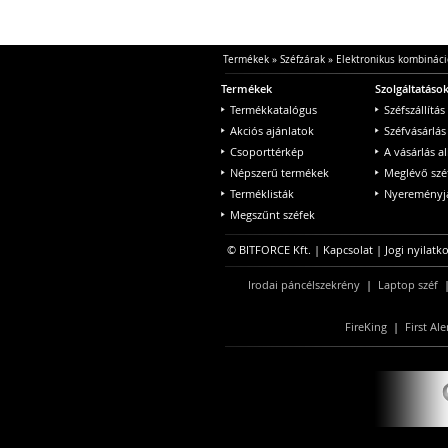
Termékek
»
Széfzárak
»
Elektronikus kombináci
Termékek
Szolgáltatáso
Termékkatalógus
Széfszállítás
Akciós ajánlatok
Széfvásárlás
Csoporttérkép
A vásárlás a
Népszerű termékek
Meglévő szé
Terméklisták
Nyereményjá
Megszűnt széfek
© BITFORCE Kft. |
Kapcsolat
|
Jogi nyilatk
Irodai páncélszekrény
|
Laptop széf
FireKing
|
First Ale