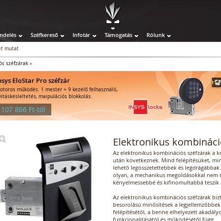
ndelés
Széfkereső
Infotár
Támogatás
Rólunk
t mutat
ós széfzárak
»
nsys EloStar Pro széfzár
otoros működés. 1 mester + 9 kezelő felhasználó,
yitáskésleltetés, maipulációs blokkolás.
 107 866 Ft-tól
Elektronikus kombináci
Az elektronikus kombinációs széfzárak a 
után következnek. Mind felépítésüket, min
lehető legösszetettebbek és legdrágábbak
olyan, a mechanikus megoldásokkal nem m
kényelmessebbé és kifinomultabbá teszik 
Az elektronikus kombinációs széfzárak bizt
besorolású minősítések a legjellemzőbbek.
felépítésétől, a benne elhelyezett akadályo
funkcionalitásától és működésétől függ.