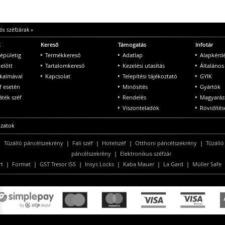
ós széfzárak
»
k
Kereső
Támogatás
Infotár
 épületig
Termékkereső
Adatlap
Alapkérd
 előtt
Tartalomkereső
Kezelési utasítás
Általános
lkalmával
Kapcsolat
Telepítési tájékoztató
GYIK
f esetén
Minősítés
Gyártók
ték széf
Rendelés
Magyaráz
Viszonteladók
Rövidítés
ozatok
|
Tűzálló páncélszekrény
|
Fali széf
|
Hotelszéf
|
Otthoni páncélszekrény
|
Tűzálló
páncélszekrény
|
Elektronikus széfzár
rt
|
Format
|
GST Tresor ISS
|
Insys Locks
|
Kaba Mauer
|
La Gard
|
Müller Safe