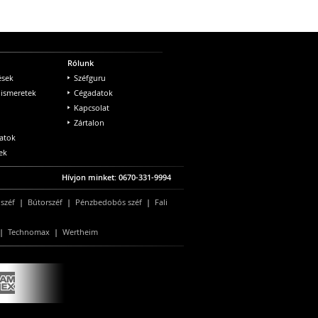
Rólunk
ések
Széfguru
 ismeretek
Cégadatok
Kapcsolat
Zártalon
atok
ek
Hívjon minket: 0670-331-9994
 széf
|
Bútorszéf
|
Pénzbedobós széf
|
Fali
|
Technomax
|
Wertheim