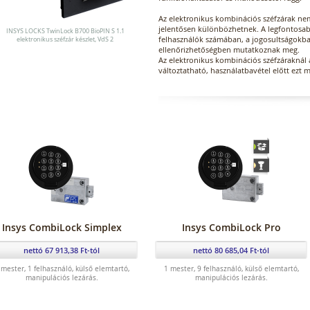
Az elektronikus kombinációs széfzárak nem
jelentősen különbözhetnek. A legfontosabb
INSYS LOCKS TwinLock B700 BioPIN S 1.1
felhasználók számában, a jogosultságokb
elektronikus széfzár készlet, VdS 2
ellenőrizhetőségben mutatkoznak meg.
Az elektronikus kombinációs széfzáraknál 
változtatható, használatbavétel előtt ezt mi
Insys CombiLock Simplex
Insys CombiLock Pro
nettó 67 913,38 Ft-tól
nettó 80 685,04 Ft-tól
 mester, 1 felhasználó, külső elemtartó,
1 mester, 9 felhasználó, külső elemtartó,
manipulációs lezárás.
manipulációs lezárás.