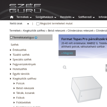
Termékek
Szolgáltatások
Rendelés
Széfkereső
Infotá
Nettó árak
|
Megszűnt termékeket mutat
Bruttó árak
Termékek
»
Kiegészítők széfhez
»
Belső rekeszek
»
Cilinderzáras rekeszek
»
Cilinderz
-
Termékkatalógus
Format Topas Pro páncélszekr
20-40 mFt értékhatár, MABISZ G. Többfa
Széfek
állítható polcok, változtatható széfzár.
Értékszéfek
» Megnéz
Tűzálló széfek
Speciális széfek
Fegyverszekrények
Hotelszéfek
Egyéb tárolók
Kiegészítők széfhez
Polcok
Belső rekeszek
Tálcák, kosarak
Fiókok
Fiókbetétek