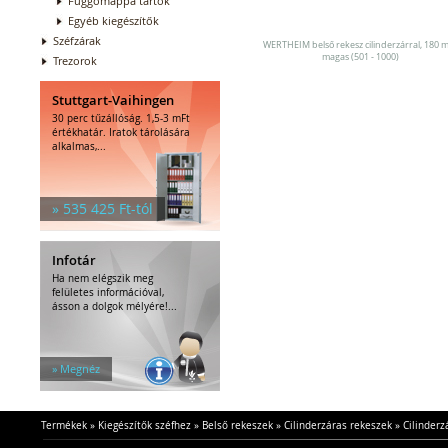
Függőmappa tartók
Egyéb kiegészítők
Széfzárak
WERTHEIM belső rekesz cilinderzárral, 180
magas (501 - 1000)
Trezorok
Stuttgart-Vaihingen
30 perc tűzállóság. 1,5-3 mFt
értékhatár. Iratok tárolására
alkalmas,...
» 535 425 Ft-tól
Infotár
Ha nem elégszik meg
felületes információval,
ásson a dolgok mélyére!...
» Megnéz
Termékek
»
Kiegészítők széfhez
»
Belső rekeszek
»
Cilinderzáras rekeszek
»
Cilinder