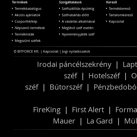
Termékek
Szolgáltatások
Kereső
Termékkatalógus
Széfszállítás épületig
Termékkereső
Akciós ajánlatok
Széfvásárlás előtt
Tartalomkereső
Csoporttérkép
A vásárlás alkalmával
Kapcsolat
Népszerű termékek
Meglévő széf esetén
Terméklisták
Nyereményjáték széf
Megszűnt széfek
© BITFORCE Kft. |
Kapcsolat
|
Jogi nyilatkozatok
Irodai páncélszekrény
|
Lapt
széf
|
Hotelszéf
|
O
széf
|
Bútorszéf
|
Pénzbedobós
FireKing
|
First Alert
|
Forma
Mauer
|
La Gard
|
Mül