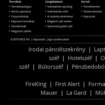
Termékek
Szolgáltatások
Kereső
Termékkatalógus
Széfszállítás épületig
Termékkereső
Akciós ajánlatok
Széfvásárlás előtt
Tartalomkereső
Csoporttérkép
A vásárlás alkalmával
Kapcsolat
Népszerű termékek
Meglévő széf esetén
Terméklisták
Nyereményjáték széf
Megszűnt széfek
© BITFORCE Kft. |
Kapcsolat
|
Jogi nyilatkozatok
Irodai páncélszekrény
|
Lapt
széf
|
Hotelszéf
|
O
széf
|
Bútorszéf
|
Pénzbedobós
FireKing
|
First Alert
|
Forma
Mauer
|
La Gard
|
Mül