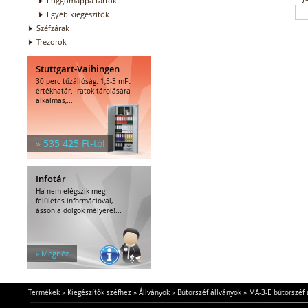
Függőmappa tartók
Egyéb kiegészítők
Széfzárak
Trezorok
Stuttgart-Vaihingen
30 perc tűzállóság. 1,5-3 mFt
értékhatár. Iratok tárolására
alkalmas,...
» 535 425 Ft-tól
Infotár
Ha nem elégszik meg
felületes információval,
ásson a dolgok mélyére!...
» Megnéz
Termékek
»
Kiegészítők széfhez
»
Állványok
»
Bútorszéf állványok
»
MA-3-E bútorszéf 