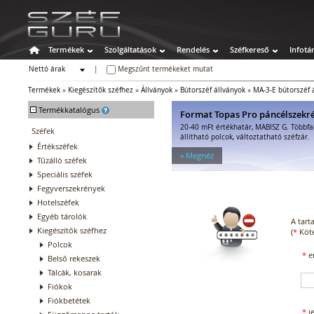
Termékek
Szolgáltatások
Rendelés
Széfkereső
Infotá
Nettó árak
|
Megszűnt termékeket mutat
Bruttó árak
Termékek
»
Kiegészítők széfhez
»
Állványok
»
Bútorszéf állványok
»
MA-3-E bútorszéf 
-
Termékkatalógus
Format Topas Pro páncélszekr
20-40 mFt értékhatár, MABISZ G. Többfa
Széfek
állítható polcok, változtatható széfzár.
Értékszéfek
» Megnéz
Tűzálló széfek
Speciális széfek
Fegyverszekrények
Hotelszéfek
Egyéb tárolók
A tart
Kiegészítők széfhez
(
*
Köte
Polcok
*
e
Belső rekeszek
Tálcák, kosarak
Fiókok
Fiókbetétek
*
j