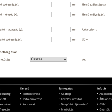
ő szélesség (x):
mm
Belső szélesség (x):
-
ő mélység (x):
mm
Belső mélység (x):
-
ajtó magasság (y):
mm
Űrtartalom:
-
ajtó szélesség (x):
mm
Súly:
-
hetőség és ár
hetőség:
Ár:
k
Kereső
Támogatás
Infotár
 épületig
Termékkereső
Adatlap
Alapkérd
 előtt
Tartalomkereső
Kezelési utasítás
Általános
lkalmával
Kapcsolat
Telepítési tájékoztató
GYIK
f esetén
Minősítés
Gyártók