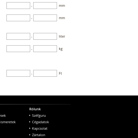
mm
-
mm
-
liter
-
kg
-
Ft
-
Rólunk
ések
Széfguru
 ismeretek
Cégadatok
Kapcsolat
Zártalon