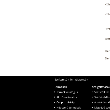
Küls
Küls
Széf
Széf
Elér
Elér
Széfkereső
»
Termékkereső
»
Termékek
Szolgáltatáso
Termékkatalógus
Széfszállítás
Akciós ajánlatok
Széfvásárlás
Csoporttérkép
A vásárlás a
Népszerű termékek
Meglévő szé