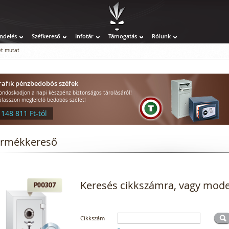
ndelés
Széfkereső
Infotár
Támogatás
Rólunk
t mutat
rafik pénzbedobós széfek
ondoskodjon a napi készpénz biztonságos tárolásáról!
álasszon megfelelő bedobós széfet!
 148 811 Ft-tól
ermékkereső
Keresés cikkszámra, vagy mode
Cikkszám