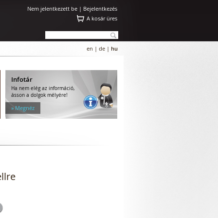
Nem jelentkezett be |
Bejelentkezés
A kosár üres
en
|
de
|
hu
Infotár
Ha nem elég az információ,
ásson a dolgok mélyére!
» Megnéz
llre