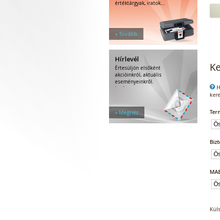
értéktárgyak, iratok...
» Tovább
Hírlevél
Ke
Értesüljön elsőként
akcióinkról, aktuális
eseményeinkről.
H
Iratkozzon...
kere
Ter
» Megnéz
Bizt
MAB
Kül