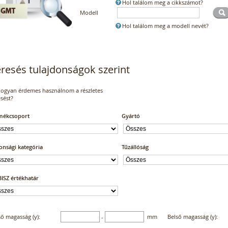
Hol találom meg a cikkszámot?
Modell
Hol találom meg a modell nevét?
resés tulajdonságok szerint
ogyan érdemes használnom a részletes
sést?
mékcsoport
Gyártó
onsági kategória
Tűzállóság
ISZ értékhatár
ső magasság (y):
mm
Belső magasság (y):
-