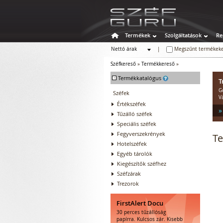
Termékek
Szolgáltatások
Re
Nettó árak
|
Megszűnt termékeke
Bruttó árak
Széfkereső
»
Termékkereső
»
-
Termékkatalógus
T
G
Széfek
V
Értékszéfek
»
Tűzálló széfek
Speciális széfek
Fegyverszekrények
T
Hotelszéfek
Egyéb tárolók
Kiegészítők széfhez
Széfzárak
Trezorok
FirstAlert Docu
30 perces tűzállóság
papírra. Kulcsos zár. Kisebb