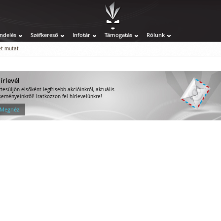
ndelés
Széfkereső
Infotár
Támogatás
Rólunk
t mutat
írlevél
rtesüljön elsőként legfrisebb akcióinkról, aktuális
seményeinkről! Iratkozzon fel hírlevelünkre!
 Megnéz