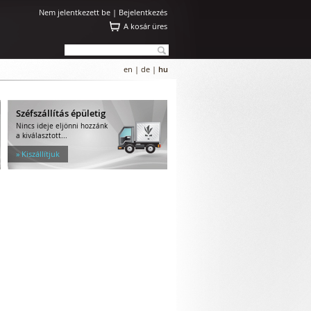
Nem jelentkezett be |
Bejelentkezés
A kosár üres
en
|
de
|
hu
Széfszállítás épületig
Nincs ideje eljönni hozzánk
a kiválasztott...
» Kiszállítjuk