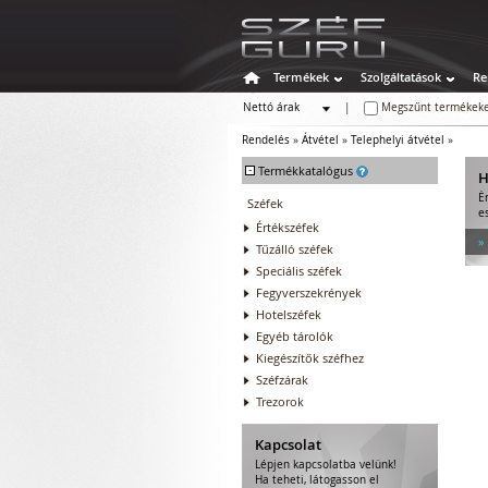
Termékek
Szolgáltatások
Re
Nettó árak
|
Megszűnt termékeke
Bruttó árak
Rendelés
»
Átvétel
»
Telephelyi átvétel
»
-
Termékkatalógus
H
É
Széfek
e
Értékszéfek
»
Tűzálló széfek
Speciális széfek
Fegyverszekrények
Hotelszéfek
Egyéb tárolók
Kiegészítők széfhez
Széfzárak
Trezorok
Kapcsolat
Lépjen kapcsolatba velünk!
Ha teheti, látogasson el