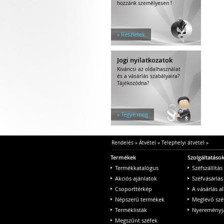
hozzánk személyesen !
» Részletek
Jogi nyilatkozatok
Kiváncsi az oldalhasználat
és a vásárlás szabályaira?
Tájékozódna?
» Tegye meg
Rendelés
»
Átvétel
»
Telephelyi átvétel
»
Termékek
Szolgáltatáso
Termékkatalógus
Széfszállítás
Akciós ajánlatok
Széfvásárlás
Csoporttérkép
A vásárlás a
Népszerű termékek
Meglévő szé
Terméklisták
Nyereményjá
Megszűnt széfek