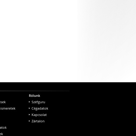
Rólunk
ések
Széfguru
 ismeretek
Cégadatok
Kapcsolat
Zártalon
atok
ek