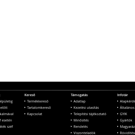
k
Kereső
Támogatás
Infotár
 épületig
Termékkereső
Adatlap
Alapkérd
 előtt
Tartalomkereső
Kezelési utasítás
Általános
lkalmával
Kapcsolat
Telepítési tájékoztató
GYIK
f esetén
Minősítés
Gyártók
ték széf
Rendelés
Magyaráz
Viszonteladók
Rövidítés