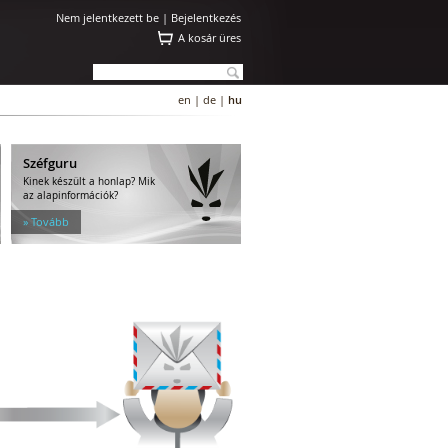
Nem jelentkezett be |
Bejelentkezés
A kosár üres
en
|
de
|
hu
Széfguru
Kinek készült a honlap? Mik
az alapinformációk?
» Tovább