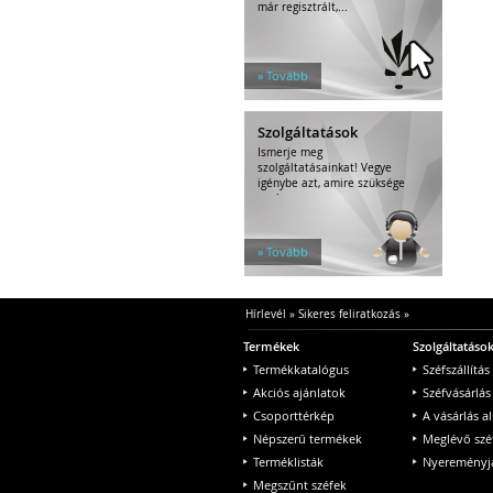
már regisztrált,...
» Tovább
Szolgáltatások
Ismerje meg
szolgáltatásainkat! Vegye
igénybe azt, amire szüksége
van!
» Tovább
Hírlevél
»
Sikeres feliratkozás
»
Termékek
Szolgáltatáso
Termékkatalógus
Széfszállítás
Akciós ajánlatok
Széfvásárlás
Csoporttérkép
A vásárlás a
Népszerű termékek
Meglévő szé
Terméklisták
Nyereményjá
Megszűnt széfek