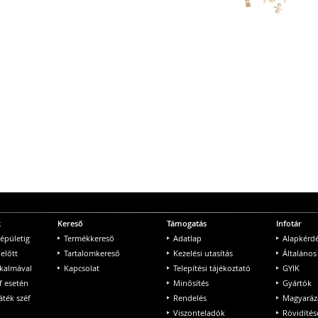
k
Kereső
Támogatás
Infotár
 épületig
Termékkereső
Adatlap
Alapkérd
 előtt
Tartalomkereső
Kezelési utasítás
Általános
lkalmával
Kapcsolat
Telepítési tájékoztató
GYIK
f esetén
Minősítés
Gyártók
ték széf
Rendelés
Magyaráz
Viszonteladók
Rövidítés