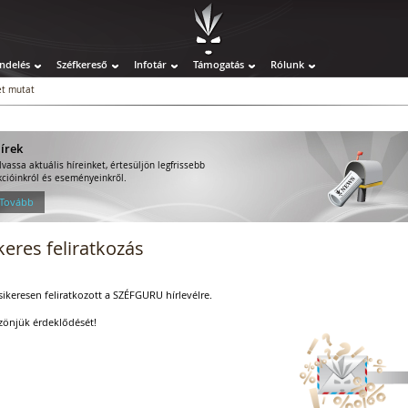
ndelés
Széfkereső
Infotár
Támogatás
Rólunk
t mutat
írek
lvassa aktuális híreinket, értesüljön legfrissebb
kcióinkról és eseményeinkről.
 Tovább
keres feliratkozás
ikeresen feliratkozott a SZÉFGURU hírlevélre.
zönjük érdeklődését!