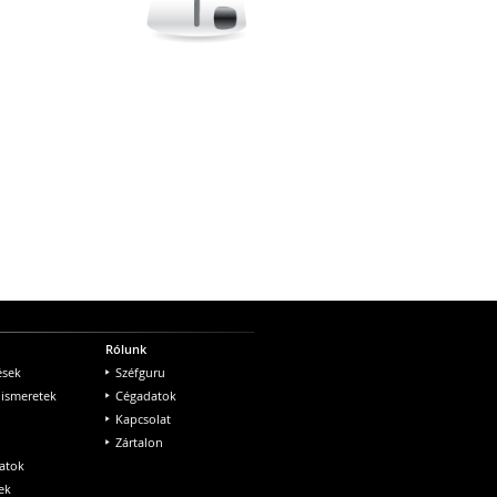
Rólunk
ések
Széfguru
 ismeretek
Cégadatok
Kapcsolat
Zártalon
atok
ek