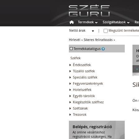
Termékek
Szolgáltatások
Re
Nettó árak
|
Megszűnt termékeke
Bruttó árak
Hírlevél
»
Sikeres feliratkozás
»
-
Termékkatalógus
H
O
Széfek
a
Értékszéfek
»
Tűzálló széfek
Speciális széfek
Si
Fegyverszekrények
Hotelszéfek
Egyéb tárolók
Ön s
Kiegészítők széfhez
Széfzárak
Kös
Trezorok
Belépés, regisztráció
Az online vásárláshoz
regisztráció szükséges. Ha