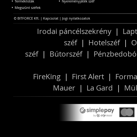
Terméklisták
Nyereményjáték széf
Megszűnt széfek
© BITFORCE Kft. |
Kapcsolat
|
Jogi nyilatkozatok
Irodai páncélszekrény
|
Lapt
széf
|
Hotelszéf
|
O
széf
|
Bútorszéf
|
Pénzbedobós
FireKing
|
First Alert
|
Forma
Mauer
|
La Gard
|
Mül