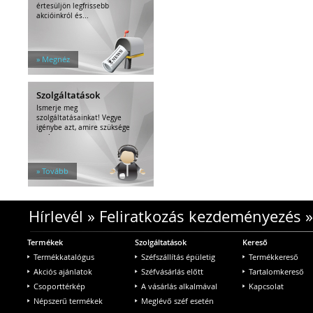
értesüljön legfrissebb
akcióinkról és...
» Megnéz
Szolgáltatások
Ismerje meg
szolgáltatásainkat! Vegye
igénybe azt, amire szüksége
van!
» Tovább
Hírlevél
»
Feliratkozás kezdeményezés
Termékek
Szolgáltatások
Kereső
Termékkatalógus
Széfszállítás épületig
Termékkereső
Akciós ajánlatok
Széfvásárlás előtt
Tartalomkereső
Csoporttérkép
A vásárlás alkalmával
Kapcsolat
Népszerű termékek
Meglévő széf esetén