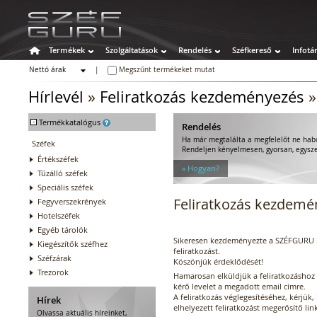
Termékek
Szolgáltatások
Rendelés
Széfkereső
Infotá
Nettó árak
|
Megszűnt termékeket mutat
Bruttó árak
Hírlevél
»
Feliratkozás kezdeményezés
-
Termékkatalógus
Rendelés
Ha már megtalálta a megfelelőt ne hab
Széfek
Rendeljen kényelmesen, gyorsan, egysz
Értékszéfek
» Hogyan?
Tűzálló széfek
Speciális széfek
Feliratkozás kezdemé
Fegyverszekrények
Hotelszéfek
Egyéb tárolók
Sikeresen kezdeményezte a SZÉFGURU h
Kiegészítők széfhez
feliratkozást.
Széfzárak
Köszönjük érdeklődését!
Trezorok
Hamarosan elküldjük a feliratkozáshoz 
kérő levelet a megadott email címre.
A feliratkozás véglegesítéséhez, kérjük,
Hírek
elhelyezett feliratkozást megerősítő lin
Olvassa aktuális híreinket,