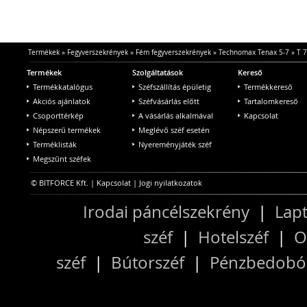
Termékek
»
Fegyverszekrények
»
Fém fegyverszekrények
»
Technomax Tenax 5-7
»
T 
Termékek
Szolgáltatások
Kereső
Termékkatalógus
Széfszállítás épületig
Termékkereső
Akciós ajánlatok
Széfvásárlás előtt
Tartalomkereső
Csoporttérkép
A vásárlás alkalmával
Kapcsolat
Népszerű termékek
Meglévő széf esetén
Terméklisták
Nyereményjáték széf
Megszűnt széfek
© BITFORCE Kft. |
Kapcsolat
|
Jogi nyilatkozatok
Irodai páncélszekrény
|
Lapt
széf
|
Hotelszéf
|
O
széf
|
Bútorszéf
|
Pénzbedobós