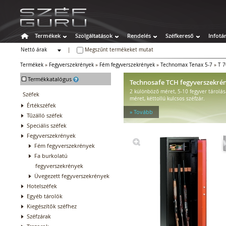
Termékek
Szolgáltatások
Rendelés
Széfkereső
Infotá
Nettó árak
|
Megszűnt termékeket mutat
Bruttó árak
Termékek
»
Fegyverszekrények
»
Fém fegyverszekrények
»
Technomax Tenax 5-7
»
T 
-
Termékkatalógus
Technosafe TCH fegyverszekré
2 különböző méret, 5-10 fegyver tárolá
Széfek
méret, kéttollú kulcsos széfzár.
Értékszéfek
» Tovább
Tűzálló széfek
Speciális széfek
Fegyverszekrények
Fém fegyverszekrények
Fa burkolatú
fegyverszekrények
Üvegezett fegyverszekrények
Hotelszéfek
Egyéb tárolók
Kiegészítők széfhez
Széfzárak