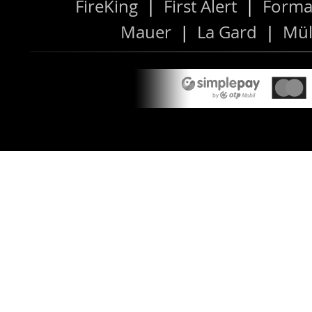
FireKing
|
First Alert
|
Forma
Mauer
|
La Gard
|
Mül