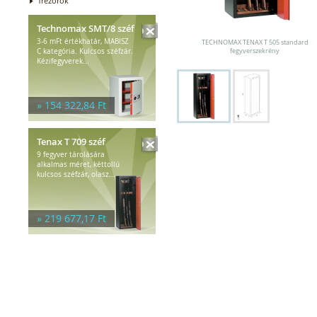
Trezorok
Technomax SMT/8 széf
3-6 mFt értékhatár, MABISZ
TECHNOMAX TENAX T 505 standard
C kategória. Kulcsos széfzár.
fegyverszekrény
Kézifegyverek...
» 154 322,84 Ft
Tenax T 709 széf
9 fegyver tárolására
alkalmas méret, kéttollú
kulcsos széfzár, olasz...
» 219 677,17 Ft