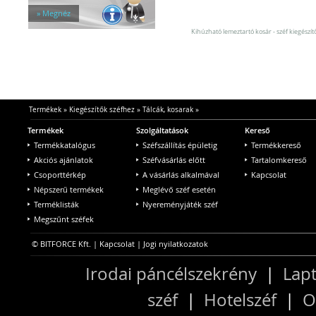
Függőmappa tartók
» Megnéz
Egyéb kiegészítők
Széfzárak
Kihúzható lemeztartó kosár - széf kiegészít
Trezorok
Termékek
»
Kiegészítők széfhez
»
Tálcák, kosarak
»
Termékek
Szolgáltatások
Kereső
Termékkatalógus
Széfszállítás épületig
Termékkereső
Akciós ajánlatok
Széfvásárlás előtt
Tartalomkereső
Csoporttérkép
A vásárlás alkalmával
Kapcsolat
Népszerű termékek
Meglévő széf esetén
Terméklisták
Nyereményjáték széf
Megszűnt széfek
© BITFORCE Kft. |
Kapcsolat
|
Jogi nyilatkozatok
Irodai páncélszekrény
|
Lapt
széf
|
Hotelszéf
|
O