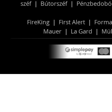
széf
|
Bútorszéf
|
Pénzbedobós
FireKing
|
First Alert
|
Forma
Mauer
|
La Gard
|
Mül