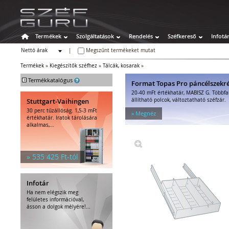
Termékek
Szolgáltatások
Rendelés
Széfkereső
Infotá
Nettó árak
|
Megszűnt termékeket mutat
Bruttó árak
Termékek
»
Kiegészítők széfhez
»
Tálcák, kosarak
»
+
Termékkatalógus
Format Topas Pro páncélszekr
20-40 mFt értékhatár, MABISZ G. Többfa
Széfek
Stuttgart-Vaihingen
állítható polcok, változtatható széfzár.
Értékszéfek
30 perc tűzállóság. 1,5-3 mFt
» Megnéz
Tűzálló széfek
értékhatár. Iratok tárolására
alkalmas,...
Speciális széfek
Fegyverszekrények
Hotelszéfek
» 535 425 Ft-tól
Egyéb tárolók
Kiegészítők széfhez
Polcok
Infotár
Belső rekeszek
Ha nem elégszik meg
Tálcák, kosarak
felületes információval,
ásson a dolgok mélyére!...
Fiókok
Fiókbetétek