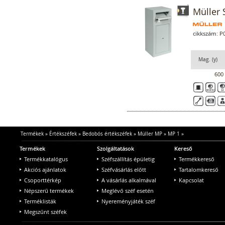
Müller 
cikkszám:
P0
Mag. (y)
600
Termékek
»
Értékszéfek
»
Bedobós értékszéfek
»
Müller MP
»
MP 1
»
Termékek
Szolgáltatások
Kereső
Termékkatalógus
Széfszállítás épületig
Termékkereső
Akciós ajánlatok
Széfvásárlás előtt
Tartalomkereső
Csoporttérkép
A vásárlás alkalmával
Kapcsolat
Népszerű termékek
Meglévő széf esetén
Terméklisták
Nyereményjáték széf
Megszűnt széfek