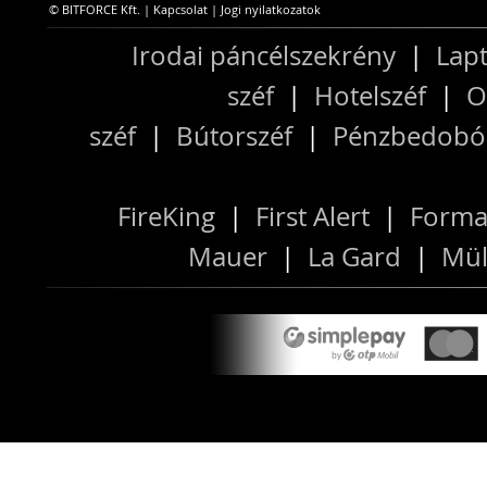
© BITFORCE Kft. |
Kapcsolat
|
Jogi nyilatkozatok
Irodai páncélszekrény
|
Lapt
széf
|
Hotelszéf
|
O
széf
|
Bútorszéf
|
Pénzbedobós
FireKing
|
First Alert
|
Forma
Mauer
|
La Gard
|
Mül