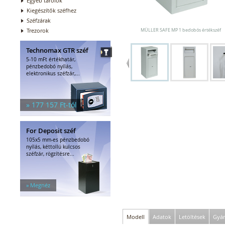
Egyéb tárolók
Kiegészítők széfhez
Széfzárak
Trezorok
MÜLLER SAFE MP 1 bedobós értékszéf
Technomax GTR széf
5-10 mFt értékhatár,
pénzbedobó nyílás,
elektronikus széfzár,...
» 177 157 Ft-tól
For Deposit széf
105x5 mm-es pénzbedobó
nyílás, kéttollú kulcsos
széfzár, rögzítésre...
» Megnéz
Modell
Adatok
Letöltések
Gyár