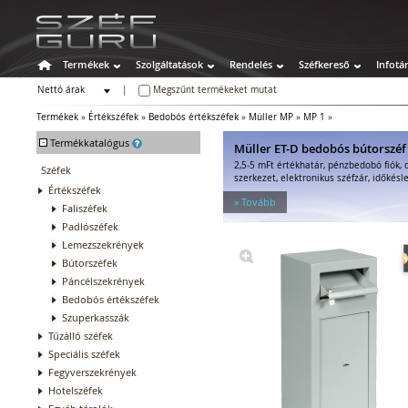
Termékek
Szolgáltatások
Rendelés
Széfkereső
Infotá
Nettó árak
|
Megszűnt termékeket mutat
Bruttó árak
Termékek
»
Értékszéfek
»
Bedobós értékszéfek
»
Müller MP
»
MP 1
»
-
Termékkatalógus
Müller ET-D bedobós bútorszéf
2,5-5 mFt értékhatár, pénzbedobó fiók, 
Széfek
szerkezet, elektronikus széfzár, időkésle
Értékszéfek
» Tovább
Faliszéfek
Padlószéfek
Lemezszekrények
Bútorszéfek
Páncélszekrények
Bedobós értékszéfek
Szuperkasszák
Tűzálló széfek
Speciális széfek
Fegyverszekrények
Hotelszéfek