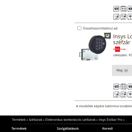
Összehasonlításhoz ad
Insys L
széfzár 
cikkszám:
P0
Mag. (y)
A modellek képére kattintva továbblé
Termékek
»
Széfzárak
»
Elektronikus kombinációs széfzárak
»
Insys EloStar Pro
»
Termékek
Szolgáltatások
Kereső