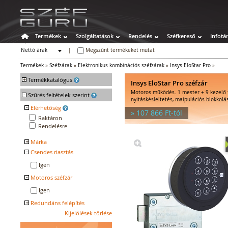
Termékek
Szolgáltatások
Rendelés
Széfkereső
Infotá
Nettó árak
|
Megszűnt termékeket mutat
Bruttó árak
Termékek
»
Széfzárak
»
Elektronikus kombinációs széfzárak
»
Insys EloStar Pro
»
+
Termékkatalógus
Insys EloStar Pro széfzár
Motoros működés. 1 mester + 9 kezelő 
-
Széfek
Szűrés feltételek szerint
nyitáskésleltetés, maipulációs blokkolá
Értékszéfek
-
Elérhetőség
» 107 866 Ft-tól
Tűzálló széfek
Raktáron
Rendelésre
Speciális széfek
Fegyverszekrények
+
Márka
Hotelszéfek
-
Csendes riasztás
INSYS LOCKS
Egyéb tárolók
Igen
Kiegészítők széfhez
-
Széfzárak
Motoros széfzár
Kulcsos széfzárak
Igen
Mechanikus kombinációs
+
Redundáns felépítés
széfzárak
Kijelölések törlése
Nem
Elektronikus kombinációs