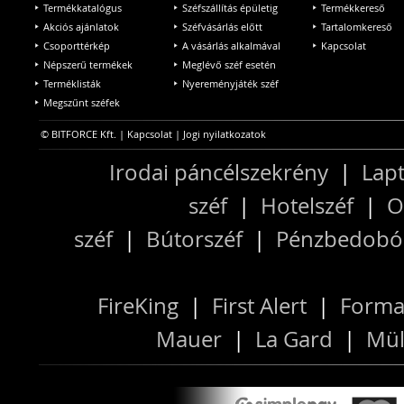
Termékkatalógus
Széfszállítás épületig
Termékkereső
Akciós ajánlatok
Széfvásárlás előtt
Tartalomkereső
Csoporttérkép
A vásárlás alkalmával
Kapcsolat
Népszerű termékek
Meglévő széf esetén
Terméklisták
Nyereményjáték széf
Megszűnt széfek
© BITFORCE Kft. |
Kapcsolat
|
Jogi nyilatkozatok
Irodai páncélszekrény
|
Lapt
széf
|
Hotelszéf
|
O
széf
|
Bútorszéf
|
Pénzbedobós
FireKing
|
First Alert
|
Forma
Mauer
|
La Gard
|
Mül