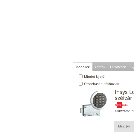
Modellek
Adatok
Letöltések
Gy
Mindet kijelöl
Összehasonlításhoz ad
Insys L
széfzár 
cikkszám:
P0
Mag. (y)