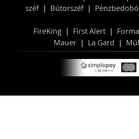
széf
|
Bútorszéf
|
Pénzbedobós
FireKing
|
First Alert
|
Forma
Mauer
|
La Gard
|
Mül