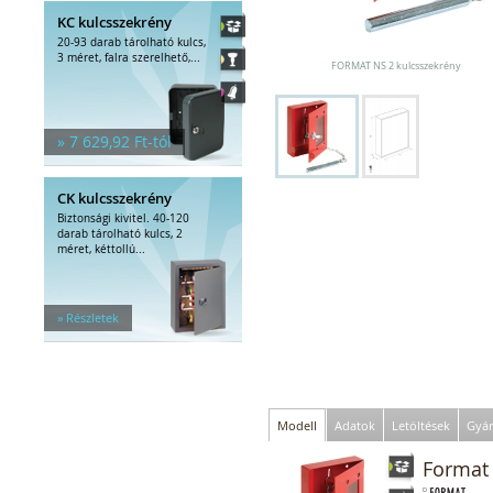
KC kulcsszekrény
20-93 darab tárolható kulcs,
3 méret, falra szerelhető,...
FORMAT NS 2 kulcsszekrény
» 7 629,92 Ft-tól
CK kulcsszekrény
Biztonsági kivitel. 40-120
darab tárolható kulcs, 2
méret, kéttollú...
» Részletek
Modell
Adatok
Letöltések
Gyár
Format 