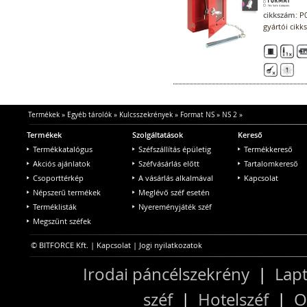
cikkszám:
P0
gyártói cik
Termékek
»
Egyéb tárolók
»
Kulcsszekrények
»
Format NS
»
NS 2
»
Termékek
Szolgáltatások
Kereső
Termékkatalógus
Széfszállítás épületig
Termékkereső
Akciós ajánlatok
Széfvásárlás előtt
Tartalomkereső
Csoporttérkép
A vásárlás alkalmával
Kapcsolat
Népszerű termékek
Meglévő széf esetén
Terméklisták
Nyereményjáték széf
Megszűnt széfek
© BITFORCE Kft. |
Kapcsolat
|
Jogi nyilatkozatok
Irodai páncélszekrény
|
Lapt
széf
|
Hotelszéf
|
O