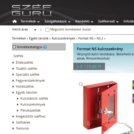
Termékek
Szolgáltatások
Rendelés
Széfkereső
Infotá
Nettó árak
|
Megszűnt termékeket mutat
Bruttó árak
Termékek
»
Egyéb tárolók
»
Kulcsszekrények
»
Format NS
»
NS 2
»
-
Termékkatalógus
Format NS kulcsszekrény
Vésznyitó kulcs tárolására. Betörhető é
Széfek
ablak, fémszerkezetzár.
Értékszéfek
» 6 133,86 Ft
Tűzálló széfek
Speciális széfek
Fegyverszekrények
Hotelszéfek
Egyéb tárolók
Kulcstároló széfek
Kulcsszekrények
Pénzkazetták
Kiegészítők széfhez
Széfzárak
Trezorok