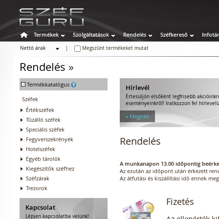
Termékek
Szolgáltatások
Rendelés
Széfkereső
Infotá
Nettó árak
|
Megszűnt termékeket mutat
Bruttó árak
Rendelés
»
-
Termékkatalógus
Hírlevél
Értesüljön elsőként legfrisebb akcióinkró
Széfek
eseményeinkről! Iratkozzon fel hírlevel
Értékszéfek
» Megnéz
Tűzálló széfek
Speciális széfek
Rendelés
Fegyverszekrények
Hotelszéfek
Egyéb tárolók
A munkanapon 13.00 időpontig beérkez
Kiegészítők széfhez
Az ezután az időpont után érkezett r
Széfzárak
Az átfutási és kiszállítási idő ennek m
Trezorok
Fizetés
Kapcsolat
Lépjen kapcsolatba velünk!
Az ellenérték k