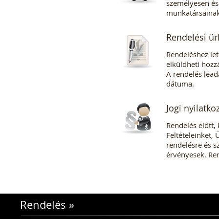
személyesen és 
munkatársainak
Rendelési űr
Rendeléshez letö
elküldheti hozz
A rendelés lead
dátuma.
Jogi nyilatko
Rendelés előtt, 
Feltételeinket,
rendelésre és s
érvényesek. Ren
Rendelés
»