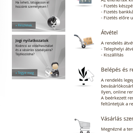
Ha teheti, látogasson el
- Fizetés készpé
hozzánk személyesen !
- Fizetés bankk
- Fizetés előre 
» Részletek
Átvétel
Jogi nyilatkozatok
A rendelés átv
Kiváncsi az oldalhasználat
- Telephelyi átv
és a vásárlás szabályaira?
- Kiszállítás
Tájékozódna?
Belépés és re
» Tegye meg
A rendelés lege
bevásárlókosárb
Ilyen, online re
A beérkezett re
feltűntetjük a r
Vásárlás sz
Megnézné a ter