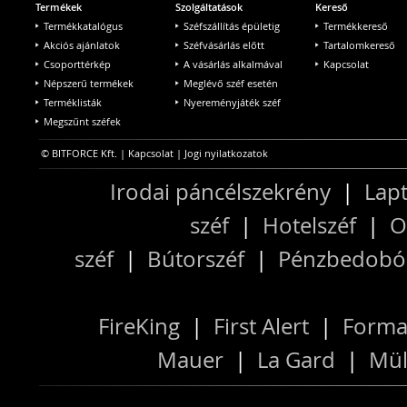
Termékek
Szolgáltatások
Kereső
Termékkatalógus
Széfszállítás épületig
Termékkereső
Akciós ajánlatok
Széfvásárlás előtt
Tartalomkereső
Csoporttérkép
A vásárlás alkalmával
Kapcsolat
Népszerű termékek
Meglévő széf esetén
Terméklisták
Nyereményjáték széf
Megszűnt széfek
© BITFORCE Kft. |
Kapcsolat
|
Jogi nyilatkozatok
Irodai páncélszekrény
|
Lapt
széf
|
Hotelszéf
|
O
széf
|
Bútorszéf
|
Pénzbedobós
FireKing
|
First Alert
|
Forma
Mauer
|
La Gard
|
Mül