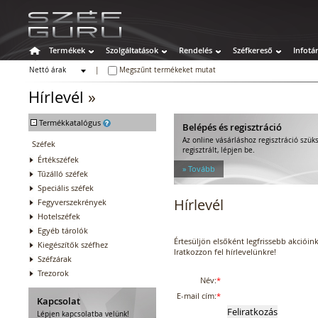
Termékek
Szolgáltatások
Rendelés
Széfkereső
Infotá
Nettó árak
|
Megszűnt termékeket mutat
Bruttó árak
Hírlevél
»
-
Termékkatalógus
Belépés és regisztráció
Az online vásárláshoz regisztráció szü
Széfek
regisztrált, lépjen be.
Értékszéfek
» Tovább
Tűzálló széfek
Speciális széfek
Hírlevél
Fegyverszekrények
Hotelszéfek
Egyéb tárolók
Értesüljön elsőként legfrissebb akcióin
Kiegészítők széfhez
Iratkozzon fel hírlevelünkre!
Széfzárak
Trezorok
Név:
*
E-mail cím:
*
Kapcsolat
Lépjen kapcsolatba velünk!