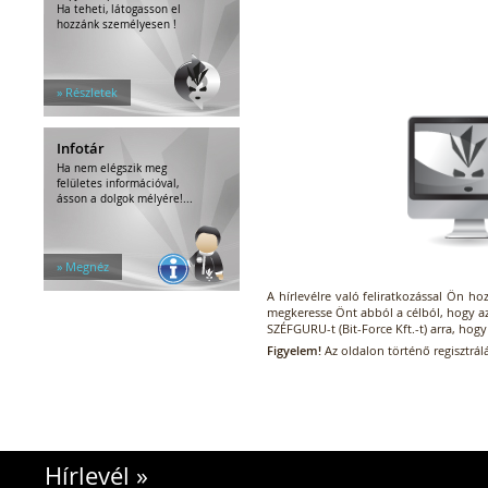
Ha teheti, látogasson el
hozzánk személyesen !
» Részletek
Infotár
Ha nem elégszik meg
felületes információval,
ásson a dolgok mélyére!...
» Megnéz
A hírlevélre való feliratkozással Ön ho
megkeresse Önt abból a célból, hogy az
SZÉFGURU-t (Bit-Force Kft.-t) arra, hogy 
Figyelem!
Az oldalon történő regisztrálá
Hírlevél
»