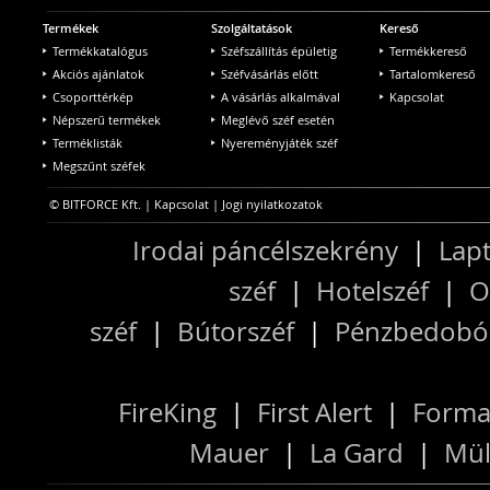
Termékek
Szolgáltatások
Kereső
Termékkatalógus
Széfszállítás épületig
Termékkereső
Akciós ajánlatok
Széfvásárlás előtt
Tartalomkereső
Csoporttérkép
A vásárlás alkalmával
Kapcsolat
Népszerű termékek
Meglévő széf esetén
Terméklisták
Nyereményjáték széf
Megszűnt széfek
© BITFORCE Kft. |
Kapcsolat
|
Jogi nyilatkozatok
Irodai páncélszekrény
|
Lapt
széf
|
Hotelszéf
|
O
széf
|
Bútorszéf
|
Pénzbedobós
FireKing
|
First Alert
|
Forma
Mauer
|
La Gard
|
Mül