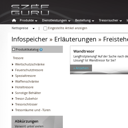
Produkte
Dienstleistungen
Bestellung
Tresorsucher
Nettopreise
|
Eingestellte Artikel anzeigen
Bruttopreise
Infospeicher
»
Erläuterungen
»
Freisteh
-
Produktkatalog
Wandtresor
Langfristplanung? Auf der Suche nach de
Tresore
Lösung? Ist Wandtresor für Sie?
Wertschutzschränke
» Ansehen
Feuerschutztresore
Spezialtresore
Waffenschränke
Hoteltresore
Sonstige Behälter
Tresor-Zubehör
Tresorschlösser
Tresorräume und -Türen
Abkürzungen
Verwirrt unter vielen