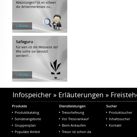
Abkürzungen? Ist es schwer
die Artikelmerkmale zu...
» Weiter
Safeguru
Für wen ist die Webseite da?
Wie sollte sie benutzt
werden?...
» Weiter
Infospeicher
»
Erläuterungen
»
Freisteh
Produkte
Dienstleistungen
Sucher
Produktkatalog
Tresorliefeung
Produktsucher
Sonderangebote
Vor Tresorankauf
Inhaltssucher
Gruppenplan
Beim Ankaufen
Kontakt
Populäre Artikel
Tresor ist schon da