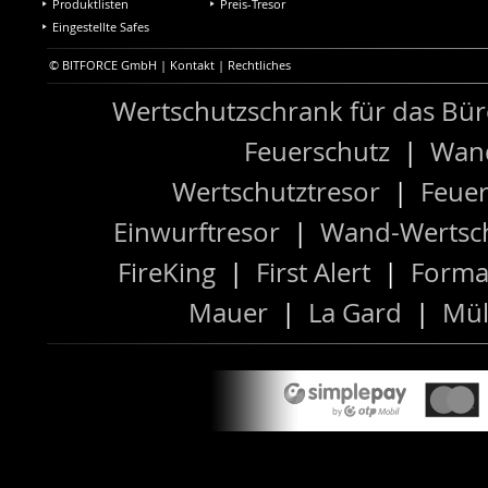
Produktlisten
Preis-Tresor
Eingestellte Safes
© BITFORCE GmbH |
Kontakt
|
Rechtliches
Wertschutzschrank für das Bü
Feuerschutz
|
Wand
Wertschutztresor
|
Feuer
Einwurftresor
|
Wand-Wertsch
FireKing
|
First Alert
|
Forma
Mauer
|
La Gard
|
Mül