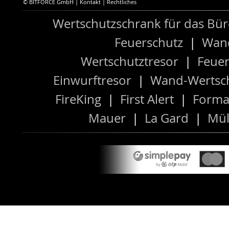
© BITFORCE GmbH |
Kontakt
|
Rechtliches
Wertschutzschrank für das Bü
Feuerschutz
|
Wand
Wertschutztresor
|
Feuer
Einwurftresor
|
Wand-Wertsch
FireKing
|
First Alert
|
Forma
Mauer
|
La Gard
|
Mül