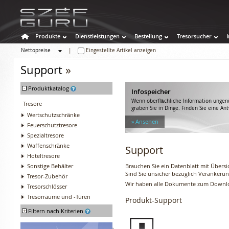
Produkte
Dienstleistungen
Bestellung
Tresorsucher
Nettopreise
|
Eingestellte Artikel anzeigen
Bruttopreise
Support
»
-
Produktkatalog
Infospeicher
Wenn oberflächliche Information ungenü
Tresore
graben Sie in Dinge. Finden Sie eine An
Wertschutzschränke
» Ansehen
Feuerschutztresore
Spezialtresore
Waffenschränke
Support
Hoteltresore
Sonstige Behälter
Brauchen Sie ein Datenblatt mit Übers
Sind Sie unsicher bezüglich Verankerung
Tresor-Zubehör
Wir haben alle Dokumente zum Downloa
Tresorschlösser
Tresorräume und -Türen
Produkt-Support
+
Filtern nach Kriterien