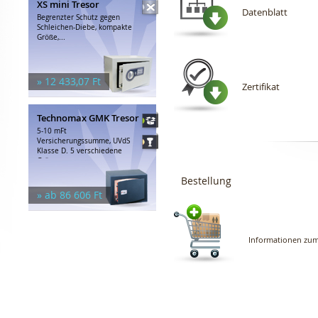
XS mini Tresor
Datenblatt
Begrenzter Schutz gegen
Schleichen-Diebe, kompakte
Größe,...
» 12 433,07 Ft
Zertifikat
Technomax GMK Tresor
5-10 mFt
Versicherungssumme, UVdS
Klasse D. 5 verschiedene
Größen,...
Bestellung
» ab 86 606 Ft
Informationen zum