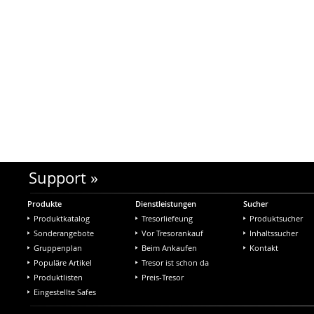
Support
»
Produkte
Dienstleistungen
Sucher
Produktkatalog
Tresorliefeung
Produktsucher
Sonderangebote
Vor Tresorankauf
Inhaltssucher
Gruppenplan
Beim Ankaufen
Kontakt
Populäre Artikel
Tresor ist schon da
Produktlisten
Preis-Tresor
Eingestellte Safes