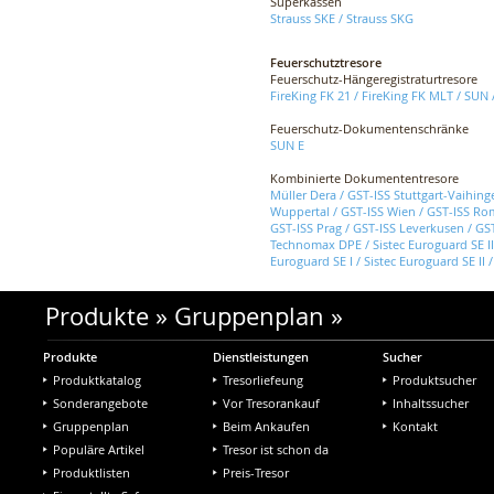
Superkassen
Strauss SKE
/
Strauss SKG
Feuerschutztresore
Feuerschutz-Hängeregistraturtresore
FireKing FK 21
/
FireKing FK MLT
/
SUN
Feuerschutz-Dokumentenschränke
SUN E
Kombinierte Dokumententresore
Müller Dera
/
GST-ISS Stuttgart-Vaihing
Wuppertal
/
GST-ISS Wien
/
GST-ISS Ro
GST-ISS Prag
/
GST-ISS Leverkusen
/
GS
Technomax DPE
/
Sistec Euroguard SE II
Euroguard SE I
/
Sistec Euroguard SE II
Produkte
»
Gruppenplan
»
Produkte
Dienstleistungen
Sucher
Produktkatalog
Tresorliefeung
Produktsucher
Sonderangebote
Vor Tresorankauf
Inhaltssucher
Gruppenplan
Beim Ankaufen
Kontakt
Populäre Artikel
Tresor ist schon da
Produktlisten
Preis-Tresor