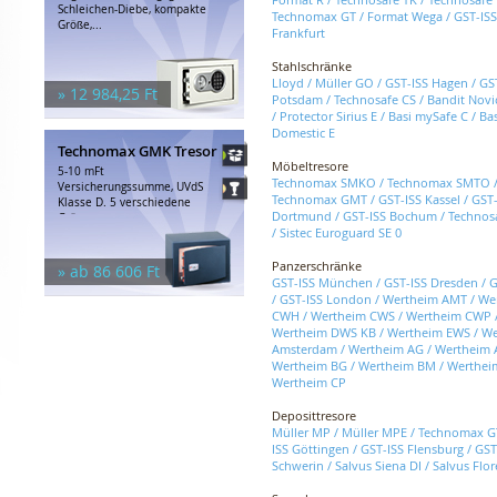
Schleichen-Diebe, kompakte
Technomax GT
/
Format Wega
/
GST-IS
Größe,...
Frankfurt
Stahlschränke
Lloyd
/
Müller GO
/
GST-ISS Hagen
/
GST
» 12 984,25 Ft
Potsdam
/
Technosafe CS
/
Bandit Novi
/
Protector Sirius E
/
Basi mySafe C
/
Ba
Domestic E
Technomax GMK Tresor
Möbeltresore
5-10 mFt
Technomax SMKO
/
Technomax SMTO
Versicherungssumme, UVdS
Technomax GMT
/
GST-ISS Kassel
/
GST-
Klasse D. 5 verschiedene
Dortmund
/
GST-ISS Bochum
/
Technos
Größen,...
/
Sistec Euroguard SE 0
Panzerschränke
» ab 86 606 Ft
GST-ISS München
/
GST-ISS Dresden
/
G
/
GST-ISS London
/
Wertheim AMT
/
We
CWH
/
Wertheim CWS
/
Wertheim CWP
Wertheim DWS KB
/
Wertheim EWS
/
We
Amsterdam
/
Wertheim AG
/
Wertheim
Wertheim BG
/
Wertheim BM
/
Werthei
Wertheim CP
Deposittresore
Müller MP
/
Müller MPE
/
Technomax G
ISS Göttingen
/
GST-ISS Flensburg
/
GST
Schwerin
/
Salvus Siena DI
/
Salvus Flor