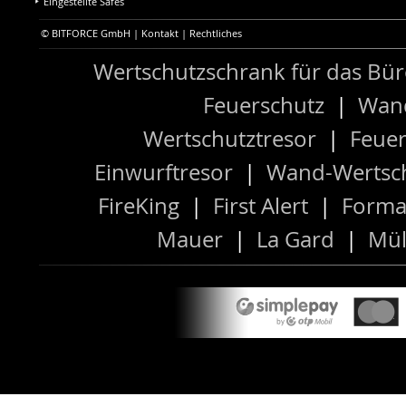
Eingestellte Safes
© BITFORCE GmbH |
Kontakt
|
Rechtliches
Wertschutzschrank für das Bü
Feuerschutz
|
Wand
Wertschutztresor
|
Feuer
Einwurftresor
|
Wand-Wertsch
FireKing
|
First Alert
|
Forma
Mauer
|
La Gard
|
Mül