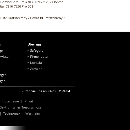
/ ComboGard Pro 4300-002U-3125 / EloStar
tar 7216-7236 Pro 308
II. B20 iratszekrény / Bovas BE iratszekrény /
er
Über uns
gen
Safeguru
nwissen
Firmendaten
Kontakt
Zartalon
ungen
ngen
Rufen Sie uns an: 0670-331-9994
|
Hoteltresor
|
Privat
Elektronisches Tresorschloss
|
Technomax
|
Wertheim