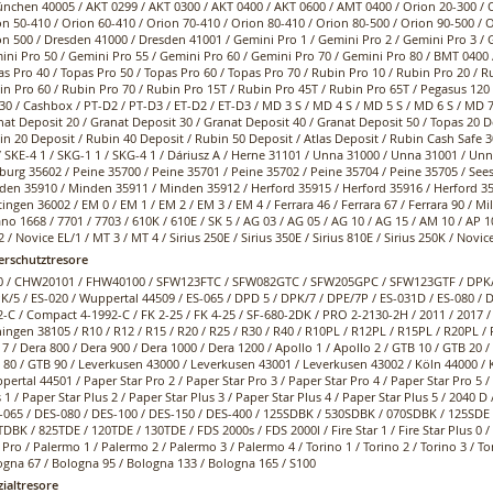
nchen 40005 / AKT 0299 / AKT 0300 / AKT 0400 / AKT 0600 / AMT 0400 / Orion 20-300 / O
n 50-410 / Orion 60-410 / Orion 70-410 / Orion 80-410 / Orion 80-500 / Orion 90-500 / O
n 500 / Dresden 41000 / Dresden 41001 / Gemini Pro 1 / Gemini Pro 2 / Gemini Pro 3 / 
ni Pro 50 / Gemini Pro 55 / Gemini Pro 60 / Gemini Pro 70 / Gemini Pro 80 / BMT 0400 /
s Pro 40 / Topas Pro 50 / Topas Pro 60 / Topas Pro 70 / Rubin Pro 10 / Rubin Pro 20 / R
n Pro 60 / Rubin Pro 70 / Rubin Pro 15T / Rubin Pro 45T / Rubin Pro 65T / Pegasus 120 
 30 / Cashbox / PT-D2 / PT-D3 / ET-D2 / ET-D3 / MD 3 S / MD 4 S / MD 5 S / MD 6 S / MD
at Deposit 20 / Granat Deposit 30 / Granat Deposit 40 / Granat Deposit 50 / Topas 20 D
n 20 Deposit / Rubin 40 Deposit / Rubin 50 Deposit / Atlas Deposit / Rubin Cash Safe 30
/ SKE-4 1 / SKG-1 1 / SKG-4 1 / Dáriusz A / Herne 31101 / Unna 31000 / Unna 31001 / U
urg 35602 / Peine 35700 / Peine 35701 / Peine 35702 / Peine 35704 / Peine 35705 / See
den 35910 / Minden 35911 / Minden 35912 / Herford 35915 / Herford 35916 / Herford 35
ingen 36002 / EM 0 / EM 1 / EM 2 / EM 3 / EM 4 / Ferrara 46 / Ferrara 67 / Ferrara 90 / M
no 1668 / 7701 / 7703 / 610K / 610E / SK 5 / AG 03 / AG 05 / AG 10 / AG 15 / AM 10 / AP 1
 / Novice EL/1 / MT 3 / MT 4 / Sirius 250E / Sirius 350E / Sirius 810E / Sirius 250K / Novic
erschutztresore
0 / CHW20101 / FHW40100 / SFW123FTC / SFW082GTC / SFW205GPC / SFW123GTF / DPK/4 
K/5 / ES-020 / Wuppertal 44509 / ES-065 / DPD 5 / DPK/7 / DPE/7P / ES-031D / ES-080 / D
-C / Compact 4-1992-C / FK 2-25 / FK 4-25 / SF-680-2DK / PRO 2-2130-2H / 2011 / 2017 / 
ingen 38105 / R10 / R12 / R15 / R20 / R25 / R30 / R40 / R10PL / R12PL / R15PL / R20PL /
7 / Dera 800 / Dera 900 / Dera 1000 / Dera 1200 / Apollo 1 / Apollo 2 / GTB 10 / GTB 20 
 80 / GTB 90 / Leverkusen 43000 / Leverkusen 43001 / Leverkusen 43002 / Köln 44000 / 
ertal 44501 / Paper Star Pro 2 / Paper Star Pro 3 / Paper Star Pro 4 / Paper Star Pro 5 / 
 1 / Paper Star Plus 2 / Paper Star Plus 3 / Paper Star Plus 4 / Paper Star Plus 5 / 2040 
-065 / DES-080 / DES-100 / DES-150 / DES-400 / 125SDBK / 530SDBK / 070SDBK / 125SDE
DBK / 825TDE / 120TDE / 130TDE / FDS 2000s / FDS 2000l / Fire Star 1 / Fire Star Plus 0 / F
 Pro / Palermo 1 / Palermo 2 / Palermo 3 / Palermo 4 / Torino 1 / Torino 2 / Torino 3 / Tor
ogna 67 / Bologna 95 / Bologna 133 / Bologna 165 / S100
zialtresore