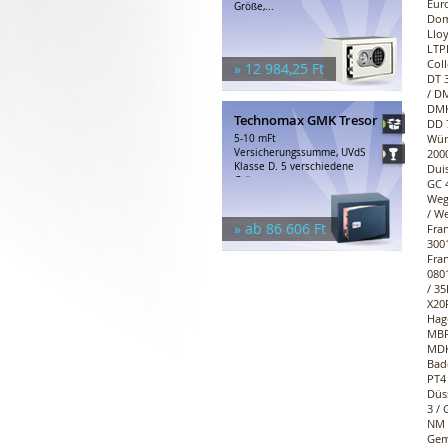
Euro
Größe,...
Dom
Lloy
LTPK
Coll
» 12 984,25 Ft
DT 3
/ DM
DMK 
Technomax GMK Tresor
DD 7
Wür
5-10 mFt
Versicherungssumme, UVdS
2000
Klasse D. 5 verschiedene
Duis
Größen,...
GC 4
Weg
/ We
» ab 86 606 Ft
Fran
3001
Fra
0801
/ 35
X20
Hage
MBF
MDK
Bad
PT4 
Düs
3 /
NM 1
Gem