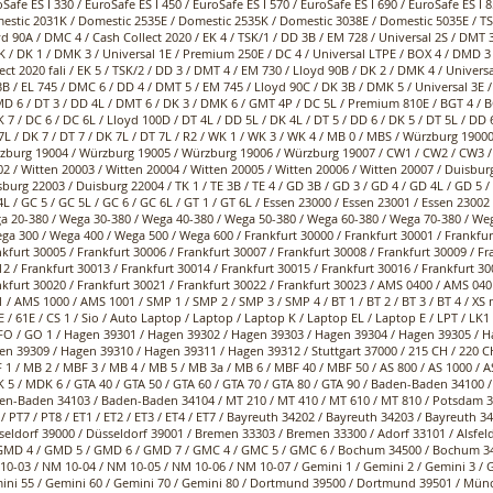
Safe ES I 330 / EuroSafe ES I 450 / EuroSafe ES I 570 / EuroSafe ES I 690 / EuroSafe ES I
estic 2031K / Domestic 2535E / Domestic 2535K / Domestic 3038E / Domestic 5035E / TSB
d 90A / DMC 4 / Cash Collect 2020 / EK 4 / TSK/1 / DD 3B / EM 728 / Universal 2S / DMT
 / DK 1 / DMK 3 / Universal 1E / Premium 250E / DC 4 / Universal LTPE / BOX 4 / DMD 3 
ect 2020 fali / EK 5 / TSK/2 / DD 3 / DMT 4 / EM 730 / Lloyd 90B / DK 2 / DMK 4 / Univer
B / EL 745 / DMC 6 / DD 4 / DMT 5 / EM 745 / Lloyd 90C / DK 3B / DMK 5 / Universal 3E
D 6 / DT 3 / DD 4L / DMT 6 / DK 3 / DMK 6 / GMT 4P / DC 5L / Premium 810E / BGT 4 / B
7 / DC 6 / DC 6L / Lloyd 100D / DT 4L / DD 5L / DK 4L / DT 5 / DD 6 / DK 5 / DT 5L / DD 6
L / DK 7 / DT 7 / DK 7L / DT 7L / R2 / WK 1 / WK 3 / WK 4 / MB 0 / MBS / Würzburg 190
zburg 19004 / Würzburg 19005 / Würzburg 19006 / Würzburg 19007 / CW1 / CW2 / CW3 / 
2 / Witten 20003 / Witten 20004 / Witten 20005 / Witten 20006 / Witten 20007 / Duisbur
burg 22003 / Duisburg 22004 / TK 1 / TE 3B / TE 4 / GD 3B / GD 3 / GD 4 / GD 4L / GD 5 /
L / GC 5 / GC 5L / GC 6 / GC 6L / GT 1 / GT 6L / Essen 23000 / Essen 23001 / Essen 23002
a 20-380 / Wega 30-380 / Wega 40-380 / Wega 50-380 / Wega 60-380 / Wega 70-380 / We
ga 300 / Wega 400 / Wega 500 / Wega 600 / Frankfurt 30000 / Frankfurt 30001 / Frankfurt
kfurt 30005 / Frankfurt 30006 / Frankfurt 30007 / Frankfurt 30008 / Frankfurt 30009 / Fr
2 / Frankfurt 30013 / Frankfurt 30014 / Frankfurt 30015 / Frankfurt 30016 / Frankfurt 30
nkfurt 30020 / Frankfurt 30021 / Frankfurt 30022 / Frankfurt 30023 / AMS 0400 / AMS 0
 / AMS 1000 / AMS 1001 / SMP 1 / SMP 2 / SMP 3 / SMP 4 / BT 1 / BT 2 / BT 3 / BT 4 / XS 
E / 61E / CS 1 / Sio / Auto Laptop / Laptop / Laptop K / Laptop EL / Laptop E / LPT / LK1 
FO / GO 1 / Hagen 39301 / Hagen 39302 / Hagen 39303 / Hagen 39304 / Hagen 39305 / H
n 39309 / Hagen 39310 / Hagen 39311 / Hagen 39312 / Stuttgart 37000 / 215 CH / 220 CH
 1 / MB 2 / MBF 3 / MB 4 / MB 5 / MB 3a / MB 6 / MBF 40 / MBF 50 / AS 800 / AS 1000 / 
 5 / MDK 6 / GTA 40 / GTA 50 / GTA 60 / GTA 70 / GTA 80 / GTA 90 / Baden-Baden 34100
en-Baden 34103 / Baden-Baden 34104 / MT 210 / MT 410 / MT 610 / MT 810 / Potsdam 372
/ PT7 / PT8 / ET1 / ET2 / ET3 / ET4 / ET7 / Bayreuth 34202 / Bayreuth 34203 / Bayreuth 
seldorf 39000 / Düsseldorf 39001 / Bremen 33303 / Bremen 33300 / Adorf 33101 / Alsfel
 GMD 4 / GMD 5 / GMD 6 / GMD 7 / GMC 4 / GMC 5 / GMC 6 / Bochum 34500 / Bochum 34
0-03 / NM 10-04 / NM 10-05 / NM 10-06 / NM 10-07 / Gemini 1 / Gemini 2 / Gemini 3 / G
ini 55 / Gemini 60 / Gemini 70 / Gemini 80 / Dortmund 39500 / Dortmund 39501 / Mü