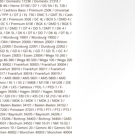
 850 / Domestic 1723K / Domestic 2131E /
 4N / Herne 31100 / DT 1 / DS 5N / EL 728 /
 3 / Cashbox Basic / Premium 250K / Universal
/ FPP 3 / DT 2 / EL 730 / DMC 5 / GMT 3S / Cash
sal 2E / Premium 350E / DC 4L / BOX 5 / DMD 4 /
 / DC 5 / Premium 610E / BGK 4 / DMD 5 / BGK 5
GT 5 / DMD 7 / DT 4 / DD 5 / DMT 7 / DK 4 /
L / DK 5L / DK 6 / DT 6 / DD 7 / DK 6L / DT 6L /
00 / Würzburg 19001 / Würzburg 19002 /
CW4 / Witten 20000 / Witten 20001 / Witten
g 22000 / Duisburg 22001 / Duisburg 22002 /
 GD 5L / GD 6 / GD 6L / GD 7 / GD 7L / GC 4 /
 / Essen 23003 / Essen 23004 / Wega 10-260 /
ga 80-380 / Wega 80-500 / Wega 100 / Wega 200
 30002 / Frankfurt 30003 / Frankfurt 30004 /
ankfurt 30010 / Frankfurt 30011 / Frankfurt
017 / Frankfurt 30018 / Frankfurt 30019 /
401 / AMS 0600 / AMS 0601 / AMS 0800 / AMS
mini / XS 1 / XS 2 / M80E / M110E / M120E / 25E
/ 25K / LKS / Safebox / PDL-1 / PED-1 / F-
agen 39306 / Hagen 39307 / Hagen 39308 /
 / 320 CH / 330 CH / 435 CH / M 210 / M 410 /
AS 1200 / MDK 0 / MDK 1 / MDK 2 / MDK 3 /
 / Baden-Baden 34101 / Baden-Baden 34102 /
00 / Potsdam 37201 / PT0 / PT1 / PT2 / PT3 /
34204 / Bayreuth 34205 / Bayreuth 34206 /
d 33206 / Bottrop 34403 / Bottrop 34404 / GMD
501 / Bochum 34502 / NM 10-01 / NM 10-02 /
emini 10 / Gemini 20 / Gemini 40 / Gemini 50 /
nchen 40002 / München 40003 / München 40004