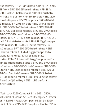
lső rekesz / KP-2F kihúzható polc / FI-2F fiók /
1I fiók / BRC-200-3F belső rekesz / FP-1I fix
ók / BRC-200-1I belső rekesz / KP-3I kihúzható
2M fiók / FI-3M fiók / FP-1W fix polc / BRC-200-
kihúzható polc / FP-3W fix polc / BRC-200-2M
ő rekesz / FP-2WE fix polc / BRC-340-2I belső
olc / BRC-360-3W2 belső rekesz / BRC-370-2F
z / BRC-420-3M belső rekesz / BRC-180-2WD belső
 / BRC-370-3FD belső rekesz / BRC-370-2MD
ekesz / BRC-415-4ID belső rekesz / BRC-420-2ID
a / KK-2F kihúzható kosár / FFM-1I függőmappa
lső rekesz / BRT-200-3F belső rekesz / BRT-
ső rekesz / BRT-200-2FD belső rekesz / BRT-
D belső rekesz / FFM-2I függőmappa tartó
appa tartó keret / KFM-2F kihúzható
artó / KFM-2I kihúzható függőmappa tartó /
úzható függőmappa tartó / BRC-360-3WD belső
lső rekesz / BRC-180-3I belső rekesz / BRC-370-
 tartó / BRC-250-3I belső rekesz / BRC-420-2I
 BRC-415-4I belső rekesz / BRC-340-3I belső
C-190-1I belső rekesz / BRC-190-2I belső rekesz
 alsó gyűjtőedény / EN31-LBE perforált
A szellőztető
/ TwinLock 7260 Compact 1-1 / 6651-D300 /
00-3710 / EloStar 7215-7233 Simplex / EloStar
 IP 82706 / Paxos Compact 66 Set 3 / 3390-
2 / EloStar 7215-7236 Simplex / EloStar 7215-