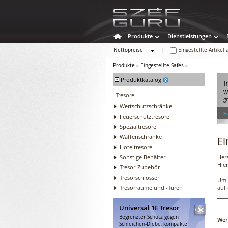
Produkte
Dienstleistungen
Nettopreise
|
Eingestellte Artikel
Bruttopreise
Produkte
»
Eingestellte Safes
»
-
Produktkatalog
I
W
Tresore
g
Wertschutzschränke
»
Feuerschutztresore
Spezialtresore
Waffenschränke
Ei
Hoteltresore
Sonstige Behälter
Hers
Hier
Tresor-Zubehör
Tresorschlösser
Um d
Tresorräume und -Türen
auf 
Universal 1E Tresor
Begrenzter Schutz gegen
Wer
Schleichen-Diebe, kompakte