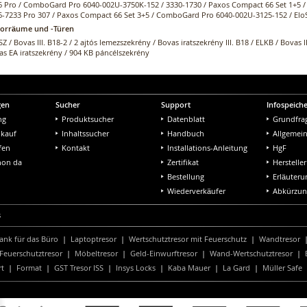
6 Pro / ComboGard Pro 6040-002U-3750K-152 / 3330-1730 / Paxos Compact 66 Set 1+5 
6-7233 Pro 307 / Paxos Compact 66 Set 3+5 / ComboGard Pro 6040-002U-3125-152 / EloS
sorräume und -Türen
Z / Bovas III. B18-2 / 2 ajtós lemezszekrény / Bovas iratszekrény III. B18 / ELKB / Bovas I
as EA iratszekrény / 904 KB páncélszekrény
gen
Sucher
Support
Infospeich
ng
Produktsucher
Datenblatt
Grundfra
nkauf
Inhaltssucher
Handbuch
Allgemei
fen
Kontakt
Installations-Anleitung
HgF
chon da
Zertifikat
Hersteller
Bestellung
Erläuter
Wiederverkäufer
Abkürzu
s
ank für das Büro
|
Laptoptresor
|
Wertschutztresor mit Feuerschutz
|
Wandtresor
Feuerschutztresor
|
Möbeltresor
|
Geld-Einwurftresor
|
Wand-Wertschutztresor
|
rt
|
Format
|
GST Tresor ISS
|
Insys Locks
|
Kaba Mauer
|
La Gard
|
Müller Safe