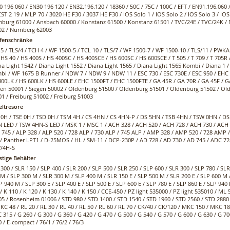
 196 060 / EN30 196 120 / EN32.196.120 / 18360 / 50C / 75C / 100C / EFT / EN91.196.060 
CST 2 19 / MLP 70 / 3020 HE F30 / 3037 HE F30 / IOS Solo 1 / IOS Solo 2 / IOS Solo 3 / IOS
burg 61000 / Ansbach 60000 / Konstanz 61500 / Konstanz 61501 / TVC/24E / TVC/24K /
02 / Nürnberg 62003
fenschränke
5 / TLS/4 / TCH 4 / WF 1500-5 / TCL 10 / TLS/7 / WF 1500-7 / WF 1500-10 / TLS/11 / PWKA
 HS 40 / HS 400S / HS 400SC / HS 400SCE / HS 600SC / HS 600SCE / T 505 / T 709 / T 705
a Light 1542 / Diana Light 1552 / Diana Light 1565 / Diana Light 1565 Kombi / Diana 1 
bi / WF 1675 B Runner / NDW 7 / NDW 9 / NDW 11 / ESC 730 / ESC 730E / ESC 950 / EHC 1
400LK / HS 600LK / HS 600LE / EHC 1500FT / EHC 1500FTE / GA 45R / GA 70R / GA 45F / G
gen 50001 / Siegen 50002 / Oldenburg 51500 / Oldenburg 51501 / Oldenburg 51502 / Old
1 / Freiburg 51002 / Freiburg 51003
eltresore
 0H / TSE 0H / TSD 0H / TSM 4H / CS 4HN / CS 4HN-P / DS 5HN / TSB 4HN / TSW 0HN / 
N LED / TSW 4HN-S LED / MSK 1 / MSC 1 / ACH 328 / ACH 520 / ACH 728 / ACH 730 / ACH 7
 745 / ALP 328 / ALP 520 / 728 ALP / 730 ALP / 745 ALP / AMP 328 / AMP 520 / 728 AMP
 / Panther LPT1 / D-25MOS / HL / SM-11 / DCP-230P / AD 728 / AD 730 / AD 745 / ADC 72
/4H-S
stige Behälter
300 / SLR 150 / SLP 400 / SLR 200 / SLP 500 / SLR 250 / SLP 600 / SLR 300 / SLP 780 / SL
M / SLP 300 M / SLR 300 M / SLP 400 M / SLR 150 E / SLP 500 M / SLR 200 E / SLP 600 M 
P 940 M / SLP 300 E / SLP 400 E / SLP 500 E / SLP 600 E / SLP 780 E / SLP 860 E / SLP 940 E 
/ K 110 / K 120 / K 130 / K 140 / K 150 / CCE-450 / PZ light 535000 / PZ light 535010 /
05 / Rosenheim 01006 / STD 980 / STD 1400 / STD 1540 / STD 1960 / STD 2560 / STD 2880
 KC 48 / RL 20 / RL 30 / RL 40 / RL 50 / RL 60 / RL 70 / CK/40 / CK/120 / MKC 150 / MKC
315 / G 260 / G 300 / G 360 / G 420 / G 470 / G 500 / G 540 / G 570 / G 600 / G 630 / G 
 / E-compact / 76/1 / 76/2 / 76/3