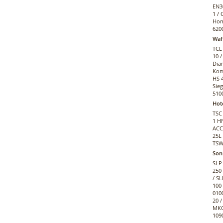
EN30
1 / 
Hom
620
Waf
TCL 
10 /
Dian
Kom
HS 
Sie
5100
Hot
TSC
1 H
ACC
25L
TSW
Son
SLP 
250 
/ SL
100 
010
20 /
MKC 
1090