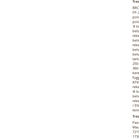
Tre
BRC-
FP-2
polc
polc
3I b
bels
reke
bels
rek
bel
bel
tart
250
360
ker
füg
KFM
reke
4I b
bels
reke
/ E
lem
Tre
Pax
Mau
721
173