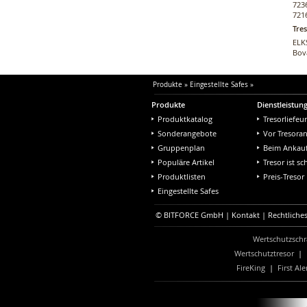
723
721
Tre
ELKS
Bov
Produkte
»
Eingestellte Safes
»
Produkte
Dienstleistun
Produktkatalog
Tresorliefeu
Sonderangebote
Vor Tresora
Gruppenplan
Beim Ankau
Populäre Artikel
Tresor ist s
Produktlisten
Preis-Tresor
Eingestellte Safes
© BITFORCE GmbH |
Kontakt
|
Rechtliche
Wertschutzschr
Wertschutztresor
|
FireKing
|
First Ale