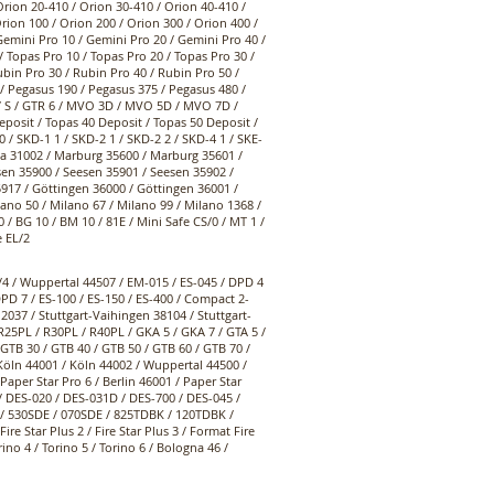
rion 20-410 / Orion 30-410 / Orion 40-410 /
rion 100 / Orion 200 / Orion 300 / Orion 400 /
Gemini Pro 10 / Gemini Pro 20 / Gemini Pro 40 /
 Topas Pro 10 / Topas Pro 20 / Topas Pro 30 /
ubin Pro 30 / Rubin Pro 40 / Rubin Pro 50 /
/ Pegasus 190 / Pegasus 375 / Pegasus 480 /
 7 S / GTR 6 / MVO 3D / MVO 5D / MVO 7D /
eposit / Topas 40 Deposit / Topas 50 Deposit /
 / SKD-1 1 / SKD-2 1 / SKD-2 2 / SKD-4 1 / SKE-
nna 31002 / Marburg 35600 / Marburg 35601 /
sen 35900 / Seesen 35901 / Seesen 35902 /
917 / Göttingen 36000 / Göttingen 36001 /
ilano 50 / Milano 67 / Milano 99 / Milano 1368 /
0 / BG 10 / BM 10 / 81E / Mini Safe CS/0 / MT 1 /
e EL/2
/ Wuppertal 44507 / EM-015 / ES-045 / DPD 4
PD 7 / ES-100 / ES-150 / ES-400 / Compact 2-
2037 / Stuttgart-Vaihingen 38104 / Stuttgart-
 R25PL / R30PL / R40PL / GKA 5 / GKA 7 / GTA 5 /
/ GTB 30 / GTB 40 / GTB 50 / GTB 60 / GTB 70 /
Köln 44001 / Köln 44002 / Wuppertal 44500 /
Paper Star Pro 6 / Berlin 46001 / Paper Star
D / DES-020 / DES-031D / DES-700 / DES-045 /
 / 530SDE / 070SDE / 825TDBK / 120TDBK /
ire Star Plus 2 / Fire Star Plus 3 / Format Fire
ino 4 / Torino 5 / Torino 6 / Bologna 46 /