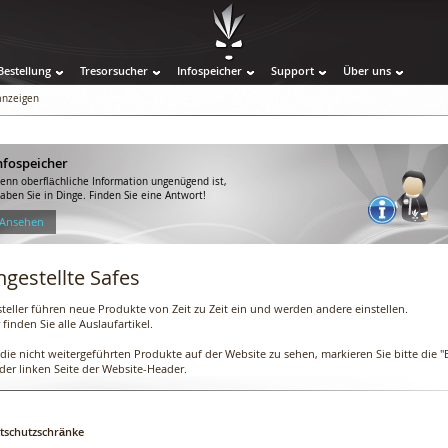
Bestellung
Tresorsucher
Infospeicher
Support
Über uns
 anzeigen
nfospeicher
enn oberflächliche Information ungenügend ist,
raben Sie in Dinge. Finden Sie eine Antwort!
 Ansehen
ngestellte Safes
teller führen neue Produkte von Zeit zu Zeit ein und werden andere einstellen.
 finden Sie alle Auslaufartikel.
ie nicht weitergeführten Produkte auf der Website zu sehen, markieren Sie bitte die "E
der linken Seite der Website-Header.
tschutzschränke