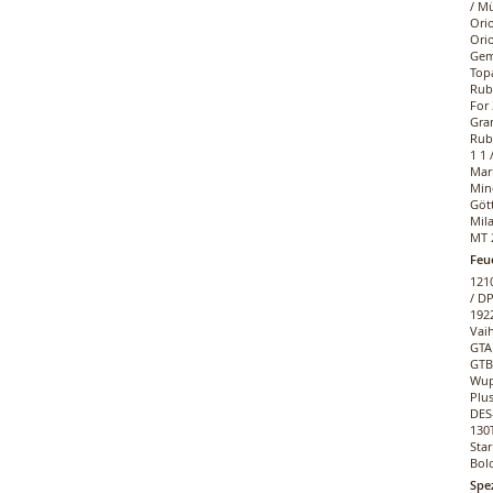
/ Mü
Orio
Orio
Gemi
Topa
Rubi
For
Gran
Rubi
1 1 
Marb
Min
Gött
Mila
MT 2
Feu
121
/ DP
1922
Vaih
GTA 
GTB
Wupp
Plus
DES
130T
Star
Bol
Spe