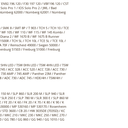
/ EN92.196.120 / F30 197 120 / VBF196 120 / CST
 Solo Pro 1 / IOS Solo Pro 2 / JWL / Bad
 Nürnberg 62000 / Nürnberg 62001 / Nürnberg
 / SMK 8 / SMT 8P / T 903 / TCH 5 / TCH 10 / TCE
R / WF 105 / WF 110 / WF 115 / WF 145 Kombi /
/ Diana 2 / WF 1670 B / WF 1675 B Runner
500R / TCH 5L / TCH 10L / TCE 5L / TCE 10L /
A 70F / Remscheid 49000 / Siegen 50000 /
enburg 51503 / Freiburg 51000 / Freiburg
DS 5HN LED / TSW 0HN LED / TSW 4HN LED / TSW
45 / ACC 328 / ACC 520 / ACC 728 / ACC 730 /
 / 730 AMP / 745 AMP / Panther 23M / Panther
8 / ADC 730 / ADC 745 / HDE/4H / TSW/4H /
R 150 M / SLP 860 / SLR 200 M / SLP 940 / SLR
/ SLR 250 E / SLP 780 M / SLR 300 E / SLP 860 M
/ FE 20 / K 60 / FK 20 / K 70 / K 80 / K 90 / K
 ML 530000 / MP 530160 / MP 530170 / Rosenheim
 / STD 3600 / CB 20 / HW 3035DE (7035D) / KC
 180 / MKC 210 / MKC 230 / MKC 250 / MKC 270 /
700 / GG 780 / GG 860 / GG 940 / GG 1010 / GG