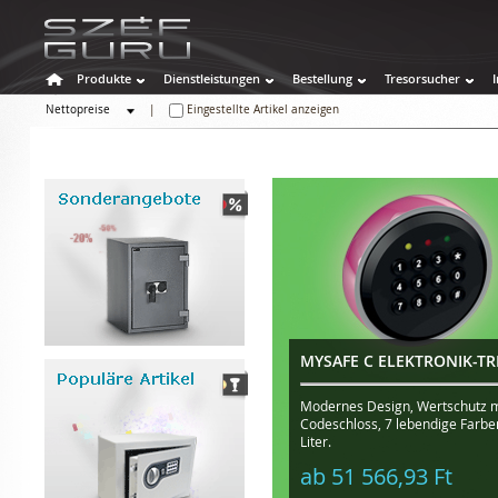
Produkte
Dienstleistungen
Bestellung
Tresorsucher
Nettopreise
|
Eingestellte Artikel anzeigen
Bruttopreise
MYSAFE C ELEKTRONIK-T
Modernes Design, Wertschutz mit
Codeschloss, 7 lebendige Farbe
Liter.
ab 51 566,93 Ft