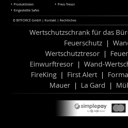
Produktlisten
Preis-Tresor
Eingestellte Safes
© BITFORCE GmbH |
Kontakt
|
Rechtliches
Wertschutzschrank für das Bü
Feuerschutz
|
Wand
Wertschutztresor
|
Feuer
Einwurftresor
|
Wand-Wertsch
FireKing
|
First Alert
|
Forma
Mauer
|
La Gard
|
Mül