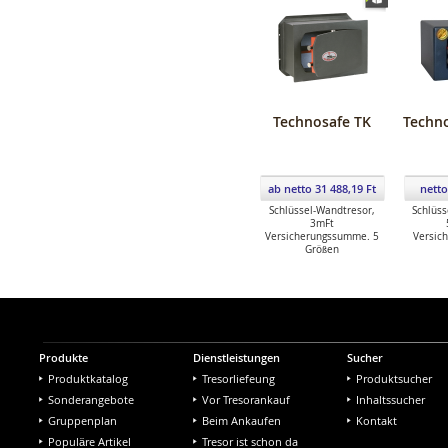
Technosafe TK
Techn
ab netto 31 488,19 Ft
netto
Schlüssel-Wandtresor,
Schlüss
3mFt
Versicherungssumme. 5
Versic
Größen
Produkte
Dienstleistungen
Sucher
Produktkatalog
Tresorliefeung
Produktsucher
Sonderangebote
Vor Tresorankauf
Inhaltssucher
Gruppenplan
Beim Ankaufen
Kontakt
Populäre Artikel
Tresor ist schon da