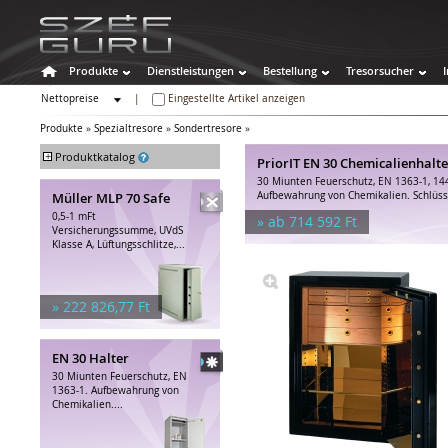
Produkte
Dienstleistungen
Bestellung
Tresorsucher
Nettopreise
|
Eingestellte Artikel anzeigen
Bruttopreise
Produkte
»
Spezialtresore
»
Sondertresore
»
+
Produktkatalog
PriorIT EN 30 Chemicalienhalte
30 Miunten Feuerschutz, EN 1363-1, 14
Tresore
Müller MLP 70 Safe
Aufbewahrung von Chemikalien. Schlüss
Wertschutzschränke
0,5-1 mFt
» ab 714 592 Ft
Feuerschutztresore
Versicherungssumme, UVdS
Klasse A, Lüftungsschlitze,...
Spezialtresore
Chemikalienhalter
Computerschränke
» 222 826,77 Ft
Sondertresore
Wertfachanlagen
Waffenschränke
EN 30 Halter
Hoteltresore
30 Miunten Feuerschutz, EN
Sonstige Behälter
1363-1. Aufbewahrung von
Chemikalien....
Tresor-Zubehör
Tresorschlösser