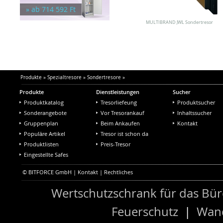
Tresorräume und -Türen
» ab 714 592 Ft
MULTIBRAND JWL Sondertresor
Produkte
»
Spezialtresore
»
Sondertresore
»
Produkte
Dienstleistungen
Sucher
Produktkatalog
Tresorliefeung
Produktsucher
Sonderangebote
Vor Tresorankauf
Inhaltssucher
Gruppenplan
Beim Ankaufen
Kontakt
Populäre Artikel
Tresor ist schon da
Produktlisten
Preis-Tresor
Eingestellte Safes
© BITFORCE GmbH |
Kontakt
|
Rechtliches
Wertschutzschrank für das Bü
Feuerschutz
|
Wand