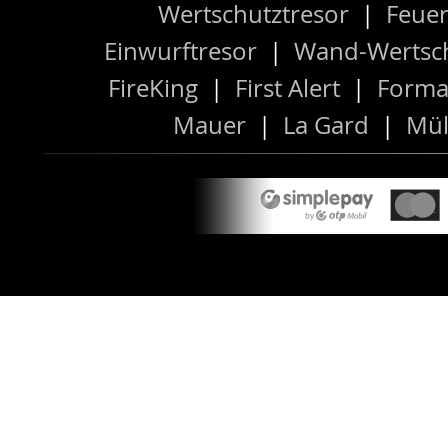
Wertschutztresor
|
Feuer
Einwurftresor
|
Wand-Wertsch
FireKing
|
First Alert
|
Forma
Mauer
|
La Gard
|
Mül