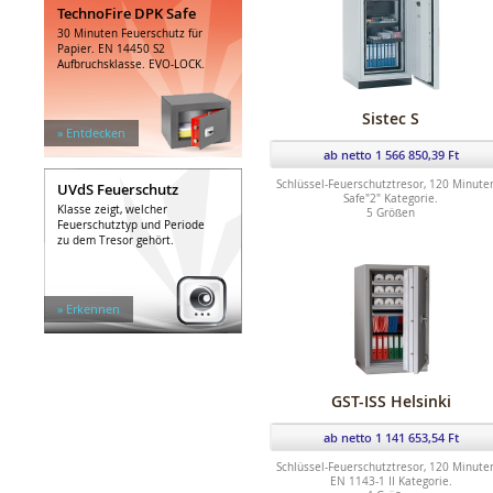
TechnoFire DPK Safe
30 Minuten Feuerschutz für
Papier. EN 14450 S2
Aufbruchsklasse. EVO-LOCK.
Sistec S
» Entdecken
ab netto 1 566 850,39 Ft
Schlüssel-Feuerschutztresor, 120 Minute
UVdS Feuerschutz
Safe"2" Kategorie.
Klasse zeigt, welcher
5 Größen
Feuerschutztyp und Periode
zu dem Tresor gehört.
» Erkennen
GST-ISS Helsinki
ab netto 1 141 653,54 Ft
Schlüssel-Feuerschutztresor, 120 Minute
EN 1143-1 II Kategorie.