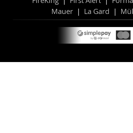
FireKing
|
First Alert
|
Forma
Mauer
|
La Gard
|
Mül