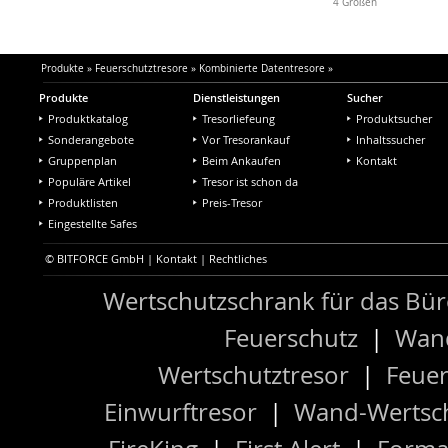
4 Größen
Produkte
»
Feuerschutztresore
»
Kombinierte Datentresore
»
Produkte
Dienstleistungen
Sucher
Produktkatalog
Tresorliefeung
Produktsucher
Sonderangebote
Vor Tresorankauf
Inhaltssucher
Gruppenplan
Beim Ankaufen
Kontakt
Populäre Artikel
Tresor ist schon da
Produktlisten
Preis-Tresor
Eingestellte Safes
© BITFORCE GmbH |
Kontakt
|
Rechtliches
Wertschutzschrank für das Bü
Feuerschutz
|
Wand
Wertschutztresor
|
Feuer
Einwurftresor
|
Wand-Wertsch