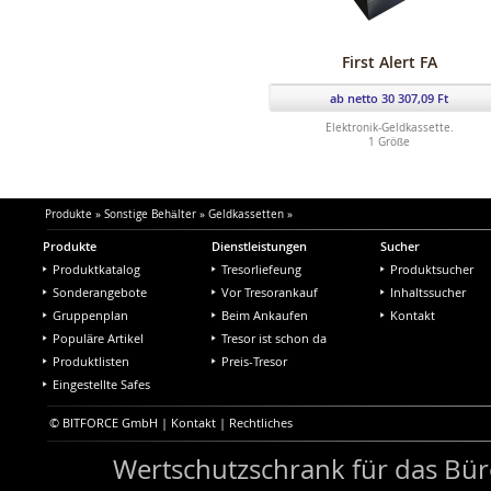
First Alert FA
ab netto 30 307,09 Ft
Elektronik-Geldkassette.
1 Größe
Produkte
»
Sonstige Behälter
»
Geldkassetten
»
Produkte
Dienstleistungen
Sucher
Produktkatalog
Tresorliefeung
Produktsucher
Sonderangebote
Vor Tresorankauf
Inhaltssucher
Gruppenplan
Beim Ankaufen
Kontakt
Populäre Artikel
Tresor ist schon da
Produktlisten
Preis-Tresor
Eingestellte Safes
© BITFORCE GmbH |
Kontakt
|
Rechtliches
Wertschutzschrank für das Bü