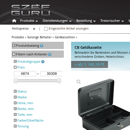
Produkte
Dienstleistungen
Bestellung
Tresorsucher
Nettopreise
|
Eingestellte Artikel anzeigen
Bruttopreise
Produkte
»
Sonstige Behälter
»
Geldkassetten
»
+
Produktkatalog
CB Geldkasette
Behnadeln Sie Banknoten und Münzen o
-
Tresore
Filtern nach Kriterien
verschiedene Größen, Hebelschloss.
Wertschutzschränke
+
Produktgruppe
» ab 5 740,16 Ft
Feuerschutztresore
-
Preis
Technomax Elegant
CB
Spezialtresore
Technomax Europa
Waffenschränke
First Alert FA
Hoteltresore
Sonstige Behälter
+
Status
Schlüsseltresore
+
Marke
Auslaufende Produkte
Schlüsselschränke
+
Höhe, mm
ELEGANT
Geldkassetten
FIRST ALERT
+
Breite, mm
MULTIBRAND
Tresor-Zubehör
+
Tiefe, mm
TECHNOSAFE
Tresorschlösser
+
Farbe/Oberfläche
Tresorräume und -Türen
+
Tönung
schwarz