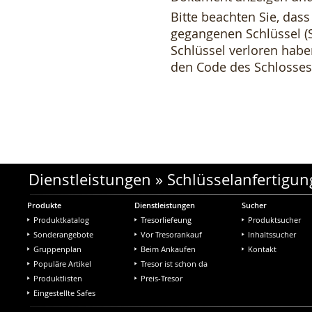
Bitte beachten Sie, dass
gegangenen Schlüssel (S
Schlüssel verloren haben
den Code des Schlosses
Dienstleistungen
»
Schlüsselanfertigun
Produkte
Dienstleistungen
Sucher
Produktkatalog
Tresorliefeung
Produktsucher
Sonderangebote
Vor Tresorankauf
Inhaltssucher
Gruppenplan
Beim Ankaufen
Kontakt
Populäre Artikel
Tresor ist schon da
Produktlisten
Preis-Tresor
Eingestellte Safes