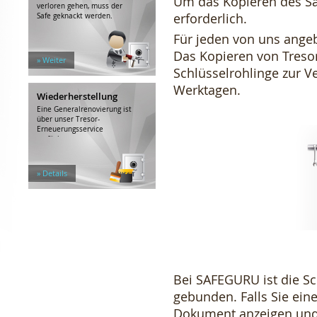
Um das Kopieren des Saf
verloren gehen, muss der
erforderlich.
Safe geknackt werden.
Für jeden von uns angeb
Das Kopieren von Tresor
» Weiter
Schlüsselrohlinge zur Ve
Werktagen.
Wiederherstellung
Eine Generalrenovierung ist
über unser Tresor-
Erneuerungsservice
verfügbar.
» Details
Bei SAFEGURU ist die Sc
gebunden. Falls Sie ein
Dokument anzeigen und 