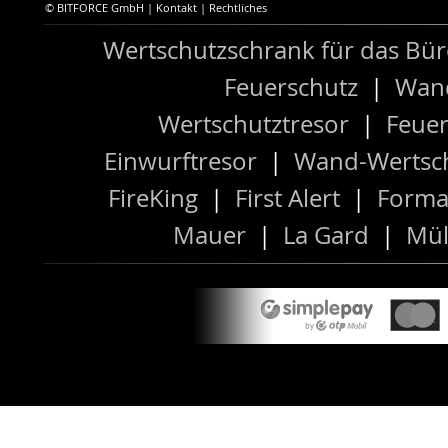
© BITFORCE GmbH |
Kontakt
|
Rechtliches
Wertschutzschrank für das Bü
Feuerschutz
|
Wand
Wertschutztresor
|
Feuer
Einwurftresor
|
Wand-Wertsch
FireKing
|
First Alert
|
Forma
Mauer
|
La Gard
|
Mül