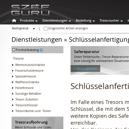
Produkte
Dienstleistungen
Bestellung
Tresorsucher
Nettopreise
|
Eingestellte Artikel anzeigen
Bruttopreise
Dienstleistungen
»
Schlüsselanfertigun
-
Produktkatalog
Safereparatur
Unser Fehlersuche-, Tresor-Reparaturse
Tresore
eine Lösung für unerwartete Situatione
Wertschutzschränke
» Wird repariert
Feuerschutztresore
Spezialtresore
Waffenschränke
Schlüsselanfert
Hoteltresore
Sonstige Behälter
Tresor-Zubehör
Im Falle eines Tresors m
Tresorschlösser
Schlüssel, die mit dem 
Tresorräume und -Türen
weitere Kopien des Safe
erreichbar.
Tresoraufbohrung
Wenn Schlüssel und Codes