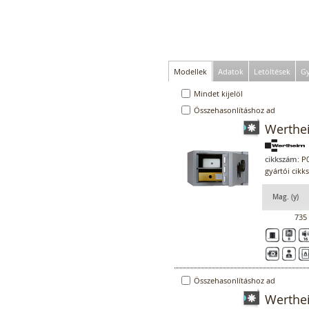
Modellek
Adatok
Letöltések
Gy
Mindet kijelöl
Összehasonlításhoz ad
Werthe
cikkszám:
P0
gyártói cik
Mag. (y)
735
Összehasonlításhoz ad
Werthe