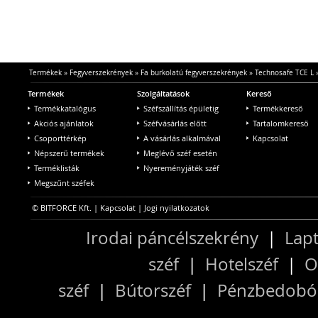
Termékek
»
Fegyverszekrények
»
Fa burkolatú fegyverszekrények
»
Technosafe TCE L
Termékek
Szolgáltatások
Kereső
Termékkatalógus
Széfszállítás épületig
Termékkereső
Akciós ajánlatok
Széfvásárlás előtt
Tartalomkereső
Csoporttérkép
A vásárlás alkalmával
Kapcsolat
Népszerű termékek
Meglévő széf esetén
Terméklisták
Nyereményjáték széf
Megszűnt széfek
© BITFORCE Kft. |
Kapcsolat
|
Jogi nyilatkozatok
Irodai páncélszekrény
|
Lapt
széf
|
Hotelszéf
|
O
széf
|
Bútorszéf
|
Pénzbedobós