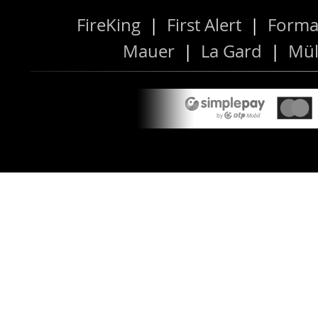
FireKing
|
First Alert
|
Forma
Mauer
|
La Gard
|
Mül