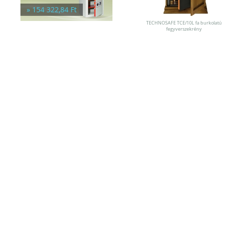
Trezorok
» 154 322,84 Ft
TECHNOSAFE TCE/10L fa burkolatú
fegyverszekrény