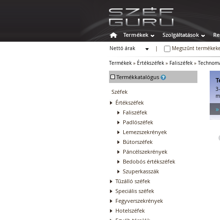
Termékek
Szolgáltatások
Re
Nettó árak
|
Megszűnt termékeke
Bruttó árak
Termékek
»
Értékszéfek
»
Faliszéfek
»
Technom
-
Termékkatalógus
T
3
Széfek
m
Értékszéfek
»
Faliszéfek
Padlószéfek
Lemezszekrények
Bútorszéfek
Páncélszekrények
Bedobós értékszéfek
Szuperkasszák
Tűzálló széfek
Speciális széfek
Fegyverszekrények
Hotelszéfek