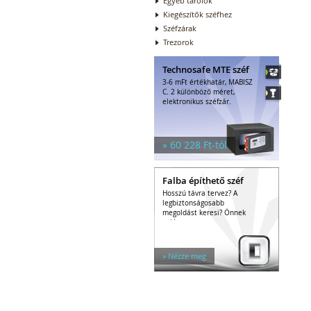
Egyéb tárolók
Kiegészítők széfhez
Széfzárak
Trezorok
Technosafe MTE széf
3-6 mFt értékhatár, MABISZ
C. 2 különböző méret,
elektronikus széfzár.
» 60 228 Ft-tól
Falba építhető széf
Hosszú távra tervez? A
legbiztonságosabb
megoldást keresi? Önnek
való a...
» Nézze meg