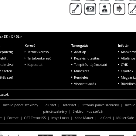
ax DK
»
DK 5L
»
k
Kereső
Támogatás
Infotár
 épületig
Termékkereső
Adatlap
Alapkérd
 előtt
Tartalomkereső
Kezelési utasítás
Általános
lkalmával
Kapcsolat
Telepítési tájékoztató
GYIK
f esetén
Minősítés
Gyártók
ték széf
Rendelés
Magyaráz
Viszonteladók
Rövidítés
ozatok
|
Tűzálló páncélszekrény
|
Fali széf
|
Hotelszéf
|
Otthoni páncélszekrény
|
Tűzálló
páncélszekrény
|
Elektronikus széfzár
rt
|
Format
|
GST Tresor ISS
|
Insys Locks
|
Kaba Mauer
|
La Gard
|
Müller Safe