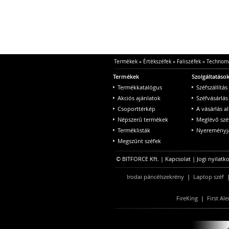
Termékek
»
Értékszéfek
»
Faliszéfek
»
Technom
Termékek
Szolgáltatáso
Termékkatalógus
Széfszállítás
Akciós ajánlatok
Széfvásárlás
Csoporttérkép
A vásárlás a
Népszerű termékek
Meglévő szé
Terméklisták
Nyereményjá
Megszűnt széfek
© BITFORCE Kft. |
Kapcsolat
|
Jogi nyilatk
Irodai páncélszekrény
|
Laptop széf
FireKing
|
First Ale