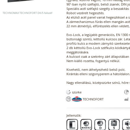
90°-ban nyíló széfajtó, belső zsanér, DIN j
Speciális acél széfajtó szegély a beszakítás
Robot vezérelt hegesztés.
TECHNOMAX TECHNOFORT DK/5 faliszéf
Az elülső acél panel varrat hegesztéssel a s
A zármechanizmus fúrás ellen mangán-acél
22 mm átmérőjű, elfűrészelés ellen védett,
Evo-Lock, a legújabb generációs, EN 1300 m
biztonsági szintű, kéttollú kulcsos zár. Let
profilú kulcs a modern zárnyitó szerkezet
2 db kéttollú Evo-Lock széfkulcs kódkártyá
meggátolására.
A kulcsot csak a szekrény zárt állapotában 
Nem kiálló rozetta, fogantyú nélkül.
Kivehető, nem áthelyezhető belső polc.
Kirántás elleni szigonyperem a hátoldalon
Nagy ellenállású, középszürke színű, hőre 
szürke
TECHNOFORT
Jellemzők: