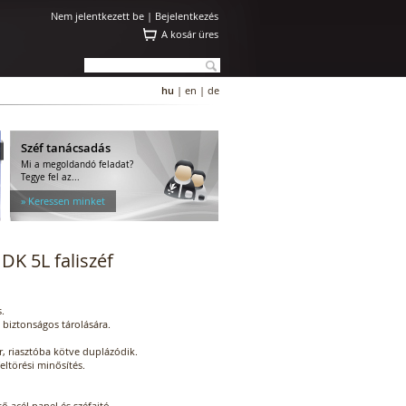
Nem jelentkezett be |
Bejelentkezés
A kosár üres
hu
|
en
|
de
Széf tanácsadás
Mi a megoldandó feladat?
Tegye fel az...
» Keressen minket
K 5L faliszéf
s.
biztonságos tárolására.
r, riasztóba kötve duplázódik.
eltörési minősítés.
ő acél panel és széfajtó.