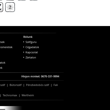
Rólunk
ések
Széfguru
 ismeretek
Cégadatok
Kapcsolat
Zártalon
atok
ek
Hívjon minket: 0670-331-9994
 széf
|
Bútorszéf
|
Pénzbedobós széf
|
Fali
|
Technomax
|
Wertheim