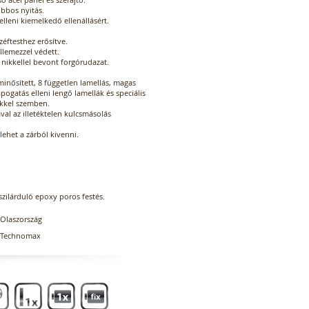
obbos nyitás.
 elleni kiemelkedő ellenállásért.
zéftesthez erősítve.
lemezzel védett.
 nikkellel bevont forgórudazat.
inősített, 8 független lamellás, magas
apogatás elleni lengő lamellák és speciális
ekkel szemben.
val az illetéktelen kulcsmásolás
lehet a zárból kivenni.
.
szilárduló epoxy poros festés.
Olaszország
Technomax