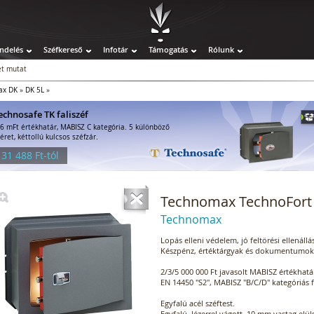
ndelés
Széfkereső
Infotár
Támogatás
Rólunk
t mutat
ax DK
»
DK 5L
»
echnosafe TK faliszéf
-6 mFt értékhatár, MABISZ C kategória. 5 különböző
éret, kéttollú kulcsos széfzár.
 31 488 Ft-tól
Technomax TechnoFort D
Technomax
Lopás elleni védelem, jó feltörési ellenállá
Készpénz, értéktárgyak és dokumentumok 
2/3/5 000 000 Ft javasolt MABISZ értékhatá
EN 14450 "S2", MABISZ "B/C/D" kategóriás f
Egyfalú acél széftest.
Egyfalú, lézerrel vágott, 10 mm vastag elüls