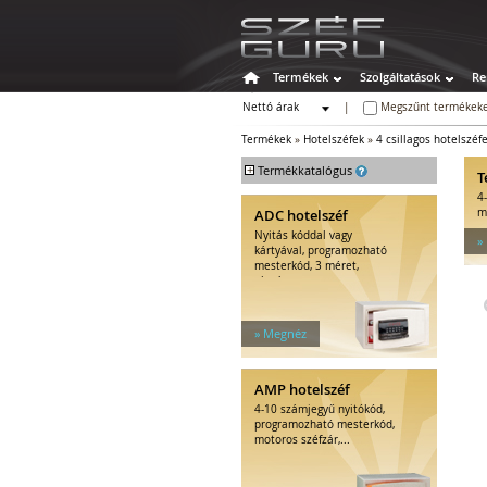
Termékek
Szolgáltatások
Re
Nettó árak
|
Megszűnt termékeke
Bruttó árak
Termékek
»
Hotelszéfek
»
4 csillagos hotelszéf
+
Termékkatalógus
T
4
Széfek
ADC hotelszéf
m
Értékszéfek
Nyitás kóddal vagy
»
Tűzálló széfek
kártyával, programozható
mesterkód, 3 méret,
Speciális széfek
elegáns...
Fegyverszekrények
Hotelszéfek
» Megnéz
2 csillagos hotelszéfek
3 csillagos hotelszéfek
4 csillagos hotelszéfek
AMP hotelszéf
5 csillagos hotelszéfek
4-10 számjegyű nyitókód,
Kiegészítők hotelszéfhez
programozható mesterkód,
motoros széfzár,...
Egyéb tárolók
Kiegészítők széfhez