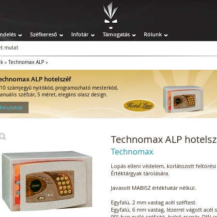
ndelés
Széfkereső
Infotár
Támogatás
Rólunk
t mutat
ek
»
Technomax ALP
»
echnomax ALP hotelszéf
-10 számjegyű nyitókód, programozható mesterkód,
anuális széfzár, 5 méret, elegáns olasz design.
 Részletek
Technomax ALP hotelsz
Technomax
Lopás elleni védelem, korlátozott feltörési 
Értéktárgyak tárolására.
Javasolt MABISZ értékhatár nélkül.
Egyfalú, 2 mm vastag acél széftest.
Egyfalú, 6 mm vastag, lézerrel vágott acél s
90°-ban nyíló széfajtó, belső zsanér, DIN j