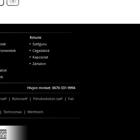
Rólunk
ések
Széfguru
 ismeretek
Cégadatok
Kapcsolat
Zártalon
atok
ek
Hívjon minket: 0670-331-9994
 széf
|
Bútorszéf
|
Pénzbedobós széf
|
Fali
|
Technomax
|
Wertheim