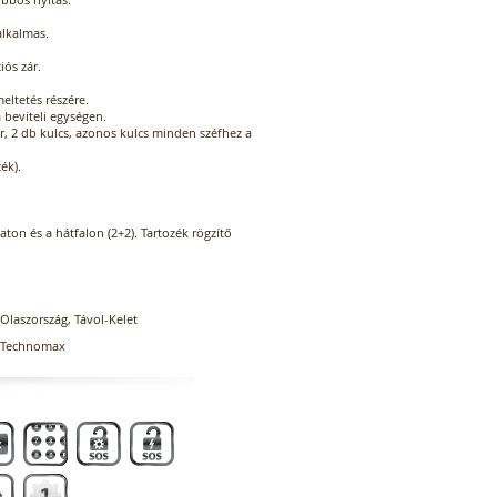
alkalmas.
ós zár.
ltetés részére.
 beviteli egységen.
r, 2 db kulcs, azonos kulcs minden széfhez a
ék).
zaton és a hátfalon (2+2). Tartozék rögzítő
Olaszország, Távol-Kelet
Technomax