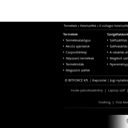
Termékek
»
Hotelszéfek
»
4 csillagos hotelszéf
Termékek
Szolgáltatáso
Termékkatalógus
Széfszállítás
Akciós ajánlatok
Széfvásárlás
Csoporttérkép
A vásárlás a
Népszerű termékek
Meglévő szé
Terméklisták
Nyereményjá
Megszűnt széfek
© BITFORCE Kft. |
Kapcsolat
|
Jogi nyilatk
Irodai páncélszekrény
|
Laptop széf
FireKing
|
First Ale