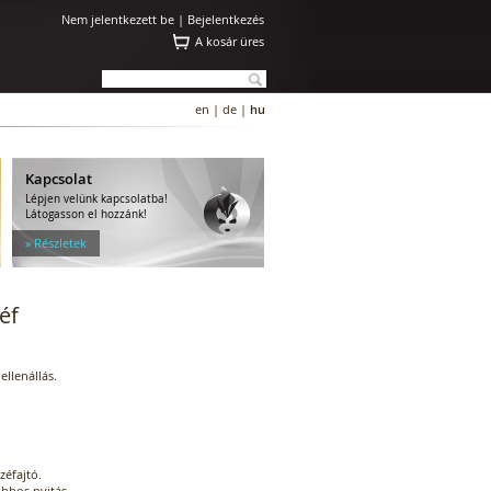
Nem jelentkezett be |
Bejelentkezés
A kosár üres
en
|
de
|
hu
Kapcsolat
Lépjen velünk kapcsolatba!
Látogasson el hozzánk!
» Részletek
éf
ellenállás.
zéfajtó.
obbos nyitás.