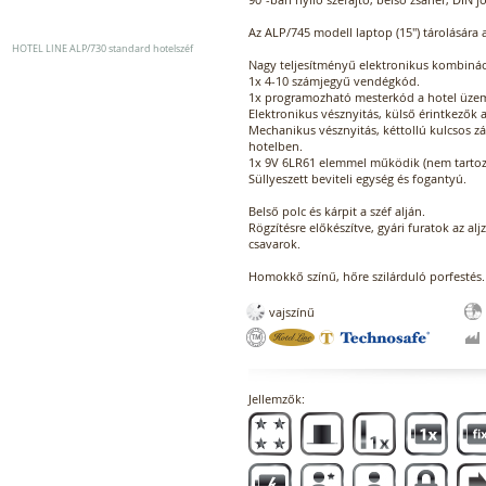
Az ALP/745 modell laptop (15") tárolására 
HOTEL LINE ALP/730 standard hotelszéf
Nagy teljesítményű elektronikus kombináci
1x 4-10 számjegyű vendégkód.
1x programozható mesterkód a hotel üzeme
Elektronikus vésznyitás, külső érintkezők a
Mechanikus vésznyitás, kéttollú kulcsos zá
hotelben.
1x 9V 6LR61 elemmel működik (nem tartoz
Süllyeszett beviteli egység és fogantyú.
Belső polc és kárpit a széf alján.
Rögzítésre előkészítve, gyári furatok az alj
csavarok.
Homokkő színű, hőre szilárduló porfestés.
vajszínű
Jellemzők: