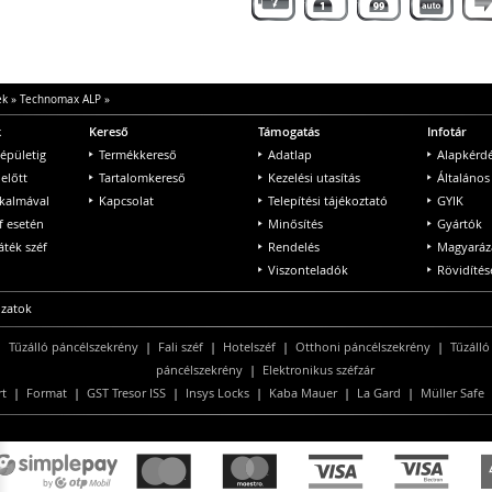
ek
»
Technomax ALP
»
k
Kereső
Támogatás
Infotár
 épületig
Termékkereső
Adatlap
Alapkérd
 előtt
Tartalomkereső
Kezelési utasítás
Általános
lkalmával
Kapcsolat
Telepítési tájékoztató
GYIK
f esetén
Minősítés
Gyártók
ték széf
Rendelés
Magyaráz
Viszonteladók
Rövidítés
ozatok
|
Tűzálló páncélszekrény
|
Fali széf
|
Hotelszéf
|
Otthoni páncélszekrény
|
Tűzálló
páncélszekrény
|
Elektronikus széfzár
rt
|
Format
|
GST Tresor ISS
|
Insys Locks
|
Kaba Mauer
|
La Gard
|
Müller Safe