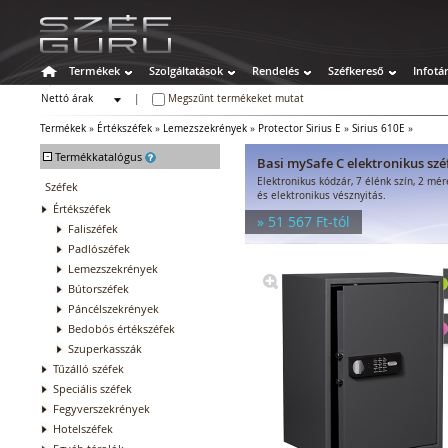
Termékek
Szolgáltatások
Rendelés
Széfkereső
Infotá
Nettó árak
|
Megszűnt termékeket mutat
Bruttó árak
Termékek
»
Értékszéfek
»
Lemezszekrények
»
Protector Sirius E
»
Sirius 610E
»
-
Termékkatalógus
Basi mySafe C elektronikus szé
Elektronikus kódzár, 7 élénk szín, 2 mé
Széfek
és elektronikus vésznyitás.
Értékszéfek
» 51 567 Ft-tól
Faliszéfek
Padlószéfek
Lemezszekrények
Bútorszéfek
Páncélszekrények
Bedobós értékszéfek
Szuperkasszák
Tűzálló széfek
Speciális széfek
Fegyverszekrények
Hotelszéfek