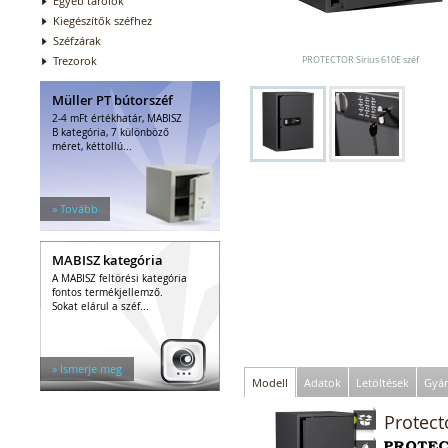
Egyéb tárolók
Kiegészítők széfhez
Széfzárak
Trezorok
PROTECTOR Sirius 610E széf
Müller PT bútorszéf
2-4 mFt értékhatár, MABISZ
B kategória, 7 különböző
méret, kéttollú...
» Tovább
MABISZ kategória
A MABISZ feltörési kategória
fontos termékjellemző.
Sokat elárul a széf...
» Ismerje meg
Modell
Adatok
Letöltések
Gyár
Protect