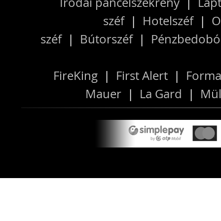
Irodai páncélszekrény
|
Lapt
széf
|
Hotelszéf
|
O
széf
|
Bútorszéf
|
Pénzbedobós
FireKing
|
First Alert
|
Forma
Mauer
|
La Gard
|
Mül