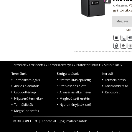
cikkszám:
P0
gyártói cikk
Mag. (y)
610
Termékek
»
Értékszéfek
»
Lemezszekrények
»
Protector Sirius E
»
Sirius 610E
»
Termékek
Szolgáltatások
Kereső
Termékkatalógus
Széfszállítás épületig
Termékkereső
Akciós ajánlatok
Széfvásárlás előtt
Tartalomkereső
Csoporttérkép
A vásárlás alkalmával
Kapcsolat
Népszerű termékek
Meglévő széf esetén
Terméklisták
Nyereményjáték széf
Megszűnt széfek
© BITFORCE Kft. |
Kapcsolat
|
Jogi nyilatkozatok