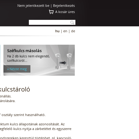
Nem jelentkezett be |
Bejelentkezés
A kosár üres
hu
|
en
|
de
Széfkulcs másolás
Ha 2 db kulcs nem elegendő,
széfkulcsról...
» Nézze meg
ulcstároló
enállás.
árolására.
 osztály szerint használható.
jektum kulcs állapotának azonosítását. Az
gfelelő kulcs nyitja a zárbetétet és egyszerre
ndszereken keresztül történhet, pl. kapcsoló,