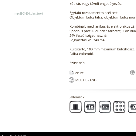
kódzár, vagy távoli engedélyezés.
Egyfalú rozsdamentes acél test.
mp 530160 kulcstároló
Objektum kulcs tálca, objektum kulcs moni
Kombinált mechanikus és elektronikus zár
Speciális profilú cilinder zárbetét, 2 db kul
24V feszültséget használ.
Fogyasztás kb. 240 mA.
Kulcstartó, 100 mm maximum kulcshossz.
Falba építendő.
Ezüst szín.
ezüst
MULTIBRAND
Jellemzők: