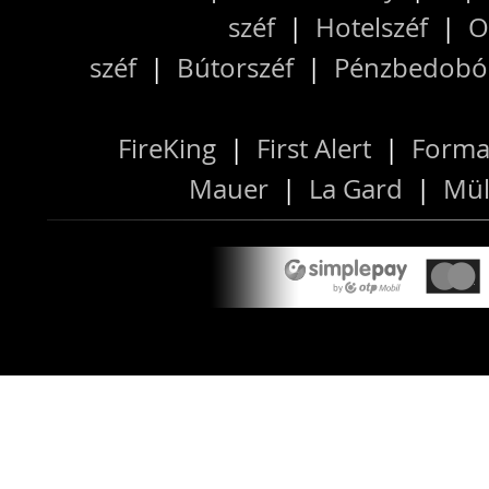
széf
|
Hotelszéf
|
O
széf
|
Bútorszéf
|
Pénzbedobós
FireKing
|
First Alert
|
Forma
Mauer
|
La Gard
|
Mül