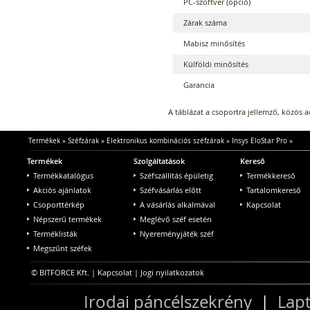
PC-szoftver (opció)
Zárak száma
Mabisz minősítés
Külföldi minősítés
Garancia
A táblázat a csoportra jellemző, közös 
Termékek
»
Széfzárak
»
Elektronikus kombinációs széfzárak
»
Insys EloStar Pro
»
Termékek
Szolgáltatások
Kereső
Termékkatalógus
Széfszállítás épületig
Termékkereső
Akciós ajánlatok
Széfvásárlás előtt
Tartalomkereső
Csoporttérkép
A vásárlás alkalmával
Kapcsolat
Népszerű termékek
Meglévő széf esetén
Terméklisták
Nyereményjáték széf
Megszűnt széfek
© BITFORCE Kft. |
Kapcsolat
|
Jogi nyilatkozatok
Irodai páncélszekrény
|
Lapt