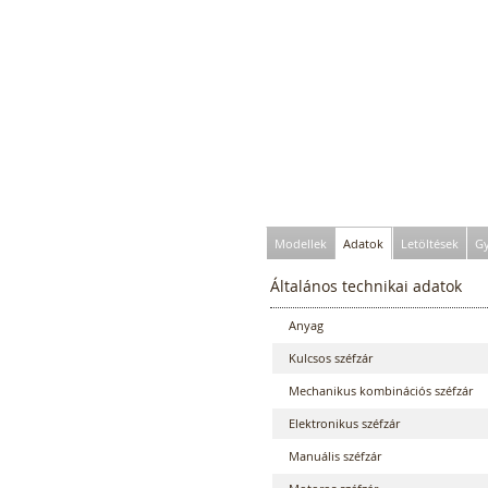
Modellek
Adatok
Letöltések
Gy
Általános technikai adatok
Anyag
Kulcsos széfzár
Mechanikus kombinációs széfzár
Elektronikus széfzár
Manuális széfzár