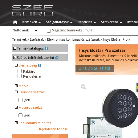
Termékek
Szolgáltatások
Rendelés
Széfkereső
Infotá
Nettó árak
|
Megszűnt termékeket mutat
Bruttó árak
Termékek
»
Széfzárak
»
Elektronikus kombinációs széfzárak
»
Insys EloStar Pro
»
+
Termékkatalógus
Insys EloStar Pro széfzár
Motoros működés. 1 mester + 9 kezelő 
-
Széfek
Szűrés feltételek szerint
nyitáskésleltetés, maipulációs blokkolá
Értékszéfek
-
Elérhetőség
» 107 866 Ft-tól
Tűzálló széfek
Raktáron
Rendelésre
Speciális széfek
Fegyverszekrények
+
Márka
Hotelszéfek
-
Csendes riasztás
INSYS LOCKS
Egyéb tárolók
Igen
Kiegészítők széfhez
-
Széfzárak
Motoros széfzár
Kulcsos széfzárak
Igen
Mechanikus kombinációs
+
Redundáns felépítés
széfzárak
Kijelölések törlése
Nem
Elektronikus kombinációs