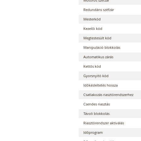
Motoros széfzár
Redundáns széfzár
Mesterkód
Kezelői kód
Megtestesült kód
Manipuláció blokkolás
Automatikus zárás
Kettős kód
Gyorsnyitó kód
Időkésleltetés hossza
Csatlakozás riasztórendszerhez
Csendes riasztás
Távoli blokkolás
Riasztórendszer aktiválás
Időprogram