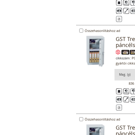
Összehasonlításhoz ad
GST Tr
páncél
cikkszám:
P0
gyártói cikk
Mag. (y)
836
Összehasonlításhoz ad
GST Tr
páncél