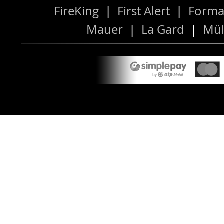
FireKing
|
First Alert
|
Forma
Mauer
|
La Gard
|
Mül