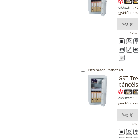
cikkszám:
P0
gyártói cikk
Mag. (y)
1236
Összehasonlításhoz ad
GST Tr
páncél
cikkszám:
P0
gyártói cikk
Mag. (y)
736