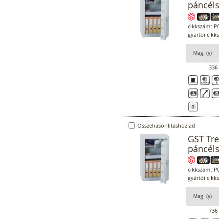
páncél
cikkszám:
P0
gyártói cikk
Mag. (y)
336
Összehasonlításhoz ad
GST Tr
páncél
cikkszám:
P0
gyártói cikk
Mag. (y)
736