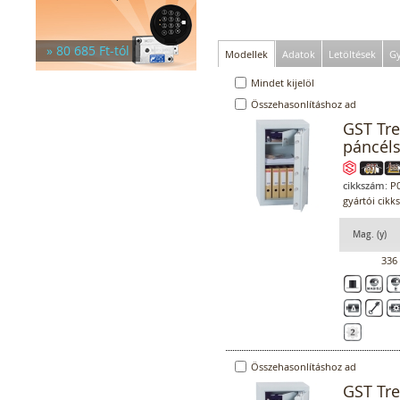
» 80 685 Ft-tól
Modellek
Adatok
Letöltések
Gy
Mindet kijelöl
Összehasonlításhoz ad
GST Tr
páncél
cikkszám:
P0
gyártói cikk
Mag. (y)
336
Összehasonlításhoz ad
GST Tr