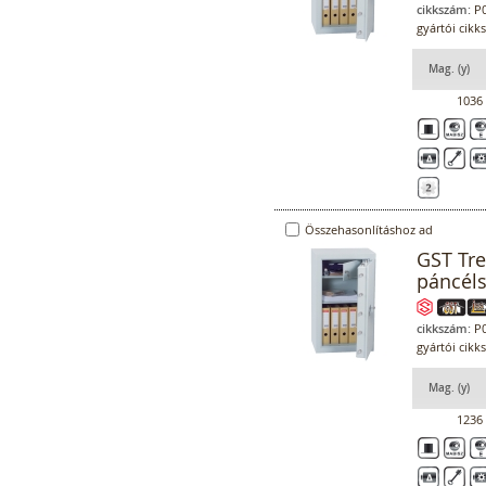
cikkszám:
P0
gyártói cikk
Mag. (y)
1036
Összehasonlításhoz ad
GST Tr
páncél
cikkszám:
P0
gyártói cikk
Mag. (y)
1236