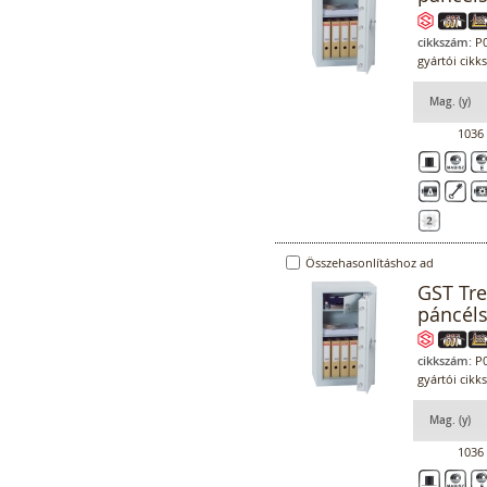
cikkszám:
P0
gyártói cikk
Mag. (y)
1036
Összehasonlításhoz ad
GST Tr
páncél
cikkszám:
P0
gyártói cikk
Mag. (y)
1036