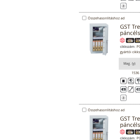
Összehasonlításhoz ad
GST Tr
páncél
cikkszám:
P0
gyártói cikk
Mag. (y)
1536
Összehasonlításhoz ad
GST Tr
páncél
cikkszám:
P0