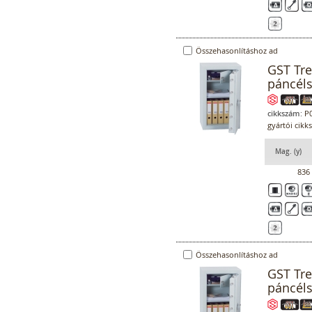
Összehasonlításhoz ad
GST Tr
páncél
cikkszám:
P0
gyártói cikk
Mag. (y)
836
Összehasonlításhoz ad
GST Tr
páncél