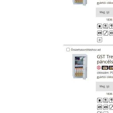
gyártói cikk
Mag. (y)
1836
Összehasonlításhoz ad
GST Tr
páncél
cikkszám:
P0
gyártói cikk
Mag. (y)
1836