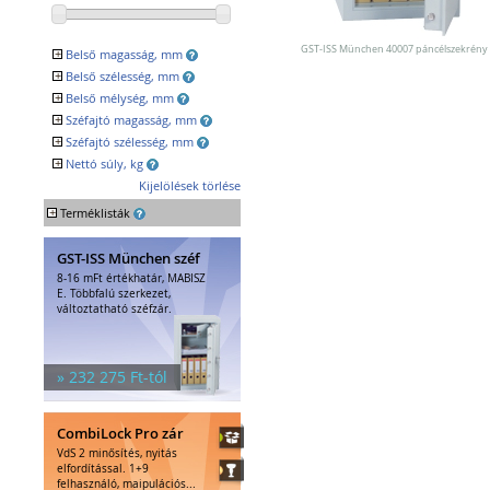
Egyéb tárolók
Kiegészítők széfhez
Széfzárak
GST-ISS München 40007 páncélszekrény
+
Belső magasság, mm
Trezorok
+
Belső szélesség, mm
+
Belső mélység, mm
+
Széfajtó magasság, mm
+
Széfajtó szélesség, mm
+
Nettó súly, kg
Kijelölések törlése
+
Terméklisták
GST-ISS München széf
8-16 mFt értékhatár, MABISZ
E. Többfalú szerkezet,
változtatható széfzár.
» 232 275 Ft-tól
CombiLock Pro zár
VdS 2 minősítés, nyitás
elfordítással. 1+9
felhasználó, maipulációs...