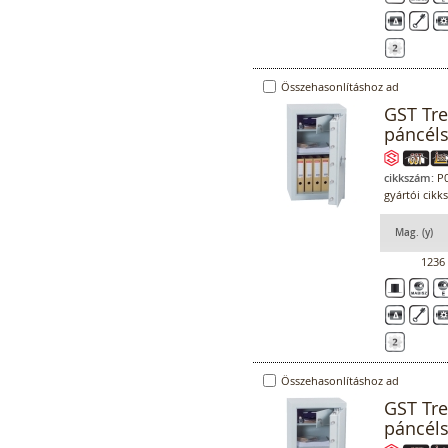
Összehasonlításhoz ad
GST Tr
páncél
cikkszám:
P0
gyártói cikk
Mag. (y)
1236
Összehasonlításhoz ad
GST Tr
páncél