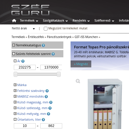
Termékek
Szolgáltatások
Rendelés
Széfkereső
Infotá
Nettó árak
|
Megszűnt termékeket mutat
Bruttó árak
Termékek
»
Értékszéfek
»
Páncélszekrények
»
GST-ISS München
»
+
Termékkatalógus
Format Topas Pro páncélszekr
20-40 mFt értékhatár, MABISZ G. Többfa
-
Széfek
Szűrés feltételek szerint
állítható polcok, változtatható széfzár.
Értékszéfek
-
Ár
» Megnéz
Faliszéfek
Padlószéfek
Lemezszekrények
Bútorszéfek
+
Márka
Páncélszekrények
+
Feltörési szabvány
GST TRESOR ISS
Bedobós értékszéfek
+
MABISZ minősítés
EN 1143-1 I
Szuperkasszák
VdS 2450 I
+
Külső magasság, mm
Igen
Tűzálló széfek
+
Külső szélesség, mm
Speciális széfek
+
Külső mélység, mm
Fegyverszekrények
-
Űrtartalom, liter
Hotelszéfek