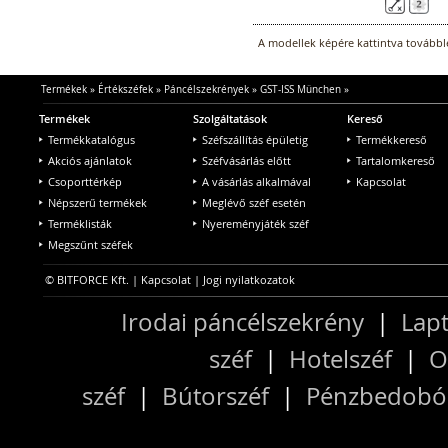
A modellek képére kattintva továbblé
Termékek
»
Értékszéfek
»
Páncélszekrények
»
GST-ISS München
»
Termékek
Szolgáltatások
Kereső
Termékkatalógus
Széfszállítás épületig
Termékkereső
Akciós ajánlatok
Széfvásárlás előtt
Tartalomkereső
Csoporttérkép
A vásárlás alkalmával
Kapcsolat
Népszerű termékek
Meglévő széf esetén
Terméklisták
Nyereményjáték széf
Megszűnt széfek
© BITFORCE Kft. |
Kapcsolat
|
Jogi nyilatkozatok
Irodai páncélszekrény
|
Lapt
széf
|
Hotelszéf
|
O
széf
|
Bútorszéf
|
Pénzbedobós